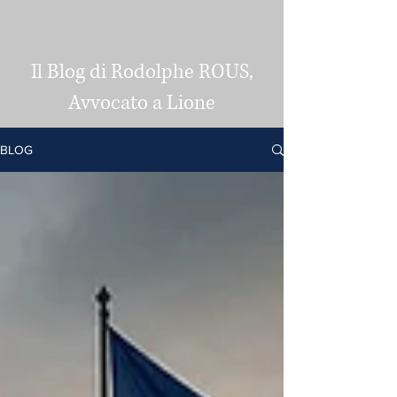
Il Blog di Rodolphe ROUS,
Avvocato a Lione
BLOG