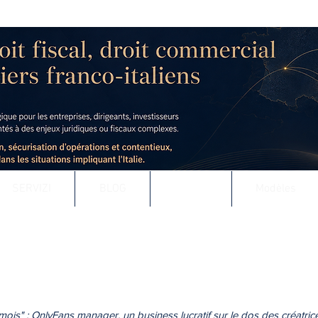
 - AVOCAT AU BARREAU DE LYON
uridique & fiscal des entreprises
t défense contentieuse, en France comme à l’international
SERVIZI
BLOG
Presse
Modèles
ois" : OnlyFans manager, un business lucratif sur le dos des créatric