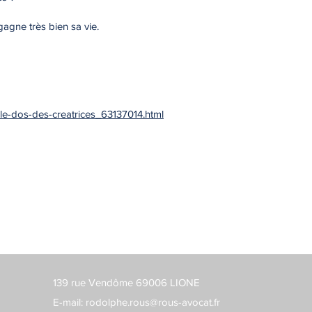
agne très bien sa vie.
-le-dos-des-creatrices_63137014.html
139 rue Vendôme 69006 LIONE
E-mail:
rodolphe.rous@rous-avocat.fr