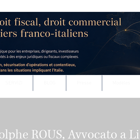
 - AVOCAT AU BARREAU DE LYON
uridique & fiscal des entreprises
t défense contentieuse, en France comme à l’international
SERVIZI
BLOG
Presse
Modèles
dolphe ROUS, Avvocato a L