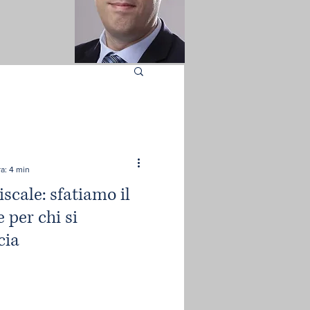
a: 4 min
scale: sfatiamo il
 per chi si
cia