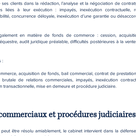
es clients dans la rédaction, l’analyse et la négociation de contrat
és liées à leur exécution : impayés, inexécution contractuelle, 
ilité, concurrence déloyale, inexécution d’une garantie ou désaccord
également en matière de fonds de commerce : cession, acquisition
questre, audit juridique préalable, difficultés postérieures à la vent
 :
merce, acquisition de fonds, bail commercial, contrat de prestation 
e brutale de relations commerciales, impayés, inexécution contractu
 transactionnelle, mise en demeure et procédure judiciaire.
commerciaux et procédures judiciaires
 peut être résolu amiablement, le cabinet intervient dans la défense