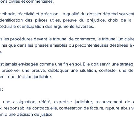
tions civiles et commerciales.
thode, réactivité et précision. La qualité du dossier dépend souvent de
, identification des pièces utiles, preuve du préjudice, choix de l
océdurale et anticipation des arguments adverses.
s les procédures devant le tribunal de commerce, le tribunal judiciaire
, ainsi que dans les phases amiables ou précontentieuses destinées à
.
st jamais envisagée comme une fin en soi. Elle doit servir une stratég
e, préserver une preuve, débloquer une situation, contester une 
nir une décision judiciaire.
 :
 une assignation, référé, expertise judiciaire, recouvrement de c
 responsabilité contractuelle, contestation de facture, rupture abusiv
on d’une décision de justice.