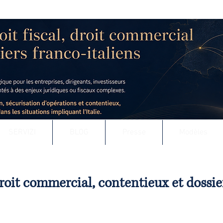
 - AVOCAT AU BARREAU DE LYON
uridique & fiscal des entreprises
t défense contentieuse, en France comme à l’international
SERVIZI
BLOG
Presse
Modèles
 droit commercial, contentieux et dossie