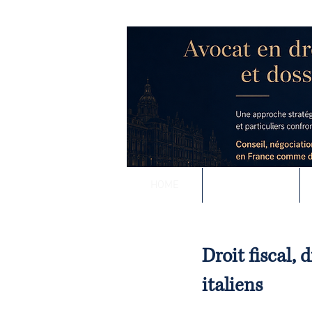
RODOLPHE ROUS
Accompagnement j
Conseil stratégique e
HOME
Expertises
Droit fiscal,
italiens