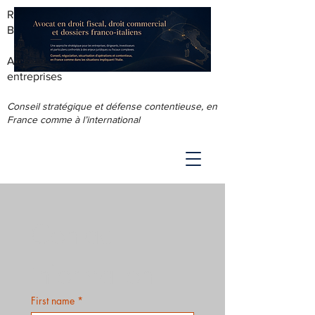
RODOLPHE ROUS - AVOCAT AU
BARREAU DE LYON
Accompagnement juridique & fiscal des
entreprises
Conseil stratégique et défense contentieuse, en
France comme à l’international
Contact 
information
First name
*