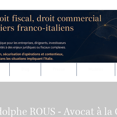
 - AVOCAT AU BARREAU DE LYON
uridique & fiscal des entreprises
t défense contentieuse, en France comme à l’international
Blog
Presse
Modèles
dolphe ROUS - Avocat à la