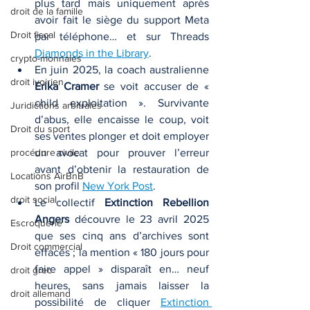
plus tard mais uniquement après 
droit de la famille
avoir fait le siège du support Meta 
Droit fiscal
par téléphone… et sur Threads 
Diamonds in the Library
.
crypto-monnaies
En juin 2025, la coach australienne 
droit ivoirien
Erika Cramer
 se voit accuser de « 
child exploitation ». Survivante 
Juridictions arbitrales
d’abus, elle encaisse le coup, voit 
Droit du sport
ses ventes plonger et doit employer 
procédure civile
un avocat pour prouver l’erreur 
avant d’obtenir la restauration de 
Locations AirBnB
son profil 
New York Post
.
droit social
Le collectif 
Extinction Rebellion 
Angers
 découvre le 23 avril 2025 
Escroquerie
que ses cinq ans d’archives sont 
Droit commercial
effacés ; la mention « 180 jours pour 
faire appel » disparaît en… neuf 
droit grec
heures, sans jamais laisser la 
droit allemand
possibilité de cliquer 
Extinction 