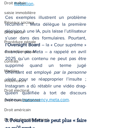
Droit maltais
Rebellion
.
saisie immobilière
Ces exemples illustrent un problème 
Réseaux sociaux
récurrent : Meta délègue la première 
décision à une IA, puis laisse l’utilisateur 
Droit pénal
s’user dans des formulaires. Pourtant, 
Procédure pénale
l’Oversight Board
 – la « Cour suprême » 
droit informatique
financée par Meta – a rappelé en avril 
2025 qu’un contenu ne peut pas être 
contrats
supprimé quand un terme jugé 
Modèles
offensant est employé 
par la personne 
visée
 pour se réapproprier l’insulte ; 
Influenceurs
Instagram a dû rétablir une vidéo drag-
Droit électoral
queen qualifiée à tort de discours 
haineux 
transparency.meta.com
.
Droit constitutionnel
Droit américain
Droit de l'environnement
3. Pourquoi Meta ne peut plus « faire 