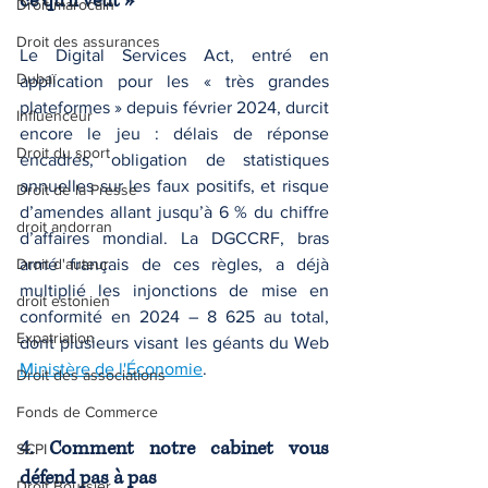
ce qu’il veut »
Droit marocain
Droit des assurances
Le Digital Services Act, entré en 
Dubaï
application pour les « très grandes 
plateformes » depuis février 2024, durcit 
Influenceur
encore le jeu : délais de réponse 
Droit du sport
encadrés, obligation de statistiques 
annuelles sur les faux positifs, et risque 
Droit de la Presse
d’amendes allant jusqu’à 6 % du chiffre 
droit andorran
d’affaires mondial. La DGCCRF, bras 
Droit d'auteur
armé français de ces règles, a déjà 
multiplié les injonctions de mise en 
droit estonien
conformité en 2024 – 8 625 au total, 
Expatriation
dont plusieurs visant les géants du Web 
Ministère de l'Économie
.
Droit des associations
Fonds de Commerce
4. Comment notre cabinet vous 
SCPI
défend pas à pas
Droit Boursier