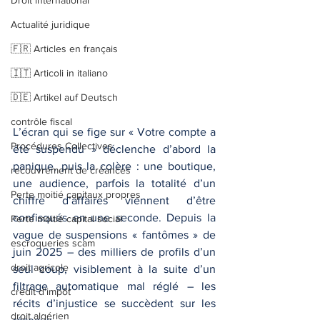
Droit international
Actualité juridique
🇫🇷 Articles en français
🇮🇹 Articoli in italiano
🇩🇪 Artikel auf Deutsch
contrôle fiscal
L’écran qui se fige sur « Votre compte a 
Procédures Collectives
été suspendu » déclenche d’abord la 
panique, puis la colère : une boutique, 
recouvrement de créances
une audience, parfois la totalité d’un 
Perte moitié capitaux propres
chiffre d’affaires viennent d’être 
confisqués en une seconde. Depuis la 
Perte moitié capital social
vague de suspensions « fantômes » de 
escroqueries scam
juin 2025 – des milliers de profils d’un 
droit agricole
seul coup, visiblement à la suite d’un 
filtrage automatique mal réglé – les 
crédit d'impôt
récits d’injustice se succèdent sur les 
droit algérien