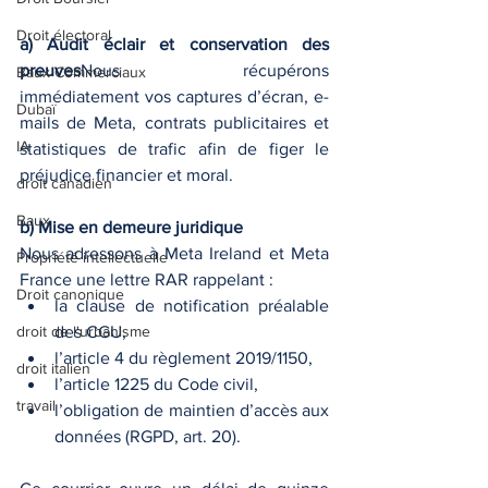
Droit électoral
a) Audit éclair et conservation des 
preuves
Nous récupérons 
Baux Commerciaux
immédiatement vos captures d’écran, e-
Dubaï
mails de Meta, contrats publicitaires et 
IA
statistiques de trafic afin de figer le 
préjudice financier et moral.
droit canadien
Baux
b) Mise en demeure juridique
Nous adressons à Meta Ireland et Meta 
Propriété intellectuelle
France une lettre RAR rappelant :
Droit canonique
la clause de notification préalable 
droit de l'urbanisme
des CGU,
l’article 4 du règlement 2019/1150,
droit italien
l’article 1225 du Code civil,
travail
l’obligation de maintien d’accès aux 
données (RGPD, art. 20).