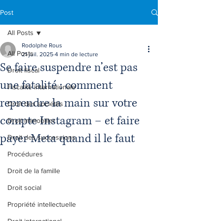
Post
All Posts
Rodolphe Rous
All Posts
21 juil. 2025
4 min de lecture
Se faire suspendre n’est pas
Droit fiscal
une fatalité : comment
Fiscalité internationale
reprendre la main sur votre
Droit des sociétés
compte Instagram – et faire
Droit immobilier
payer Meta quand il le faut
Droit des successions
Procédures
Droit de la famille
Droit social
Propriété intellectuelle