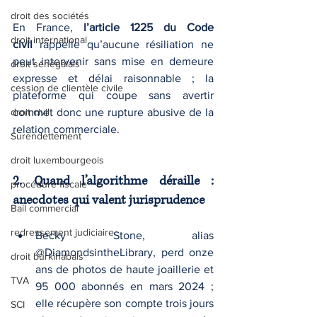
droit des sociétés
En France, 
l’article 1225 du Code 
droit international
civil
 rappelle qu’aucune résiliation ne 
peut intervenir sans mise en demeure 
droit sénégalais
expresse et délai raisonnable ; la 
cession de clientèle civile
plateforme qui coupe sans avertir 
droit civil
commet donc une rupture abusive de la 
relation commerciale.
Surendettement
droit luxembourgeois
2. Quand l’algorithme déraille : 
procédure fiscale
anecdotes qui valent jurisprudence
Bail commercial
redressement judiciaire
Becky Stone, alias 
@DiamondsintheLibrary, perd onze 
droit burkinabais
ans de photos de haute joaillerie et 
TVA
95 000 abonnés en mars 2024 ; 
elle récupère son compte trois jours 
SCI