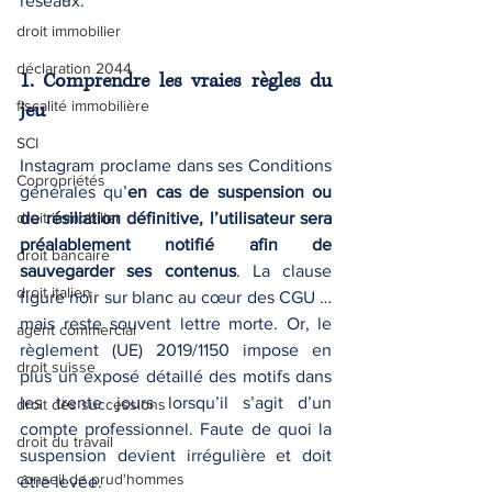
réseaux.
droit immobilier
déclaration 2044
1. Comprendre les vraies règles du 
fiscalité immobilière
jeu
SCI
Instagram proclame dans ses Conditions 
Copropriétés
générales qu’
en cas de suspension ou 
droit immobilier
de résiliation définitive, l’utilisateur sera 
préalablement notifié afin de 
droit bancaire
sauvegarder ses contenus
. La clause 
droit italien
figure noir sur blanc au cœur des CGU … 
mais reste souvent lettre morte. Or, le 
agent commercial
règlement (UE) 2019/1150 impose en 
droit suisse
plus un exposé détaillé des motifs dans 
les trente jours lorsqu’il s’agit d’un 
droit des successions
compte professionnel. Faute de quoi la 
droit du travail
suspension devient irrégulière et doit 
conseil de prud'hommes
être levée.