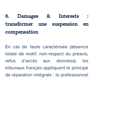
6. Damages & Interests : 
transformer une suspension en 
compensation
En cas de faute caractérisée (absence 
totale de motif, non-respect du préavis, 
refus d’accès aux données), les 
tribunaux français appliquent le principe 
de réparation intégrale : le professionnel 
doit être replacé dans la situation où il 
se serait trouvé sans la faute. 
Concrètement : remboursement des 
dépenses engagées pour relancer une 
audience, compensation des ventes 
perdues, indemnité pour stress et 
réputation, et parfois publication 