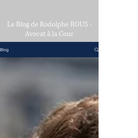
Le Blog de Rodolphe ROUS -
Avocat à la Cour
Blog