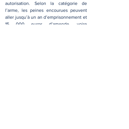
autorisation. Selon la catégorie de 
l’arme, les peines encourues peuvent 
aller jusqu’à un an d’emprisonnement et 
15 000 euros d’amende, voire 
davantage en cas de circonstances 
aggravantes.
Le transport d’arme sans motif légitime 
constitue également une infraction 
pénale, même en l’absence de toute 
intention délictueuse. La bonne foi 
alléguée du prévenu est rarement 
admise, la réglementation étant réputée 
connue de tous.
Les peines peuvent être aggravées 
lorsque l’infraction est commise en 
réunion, de nuit, dans un lieu ouvert au 
public, ou en état de récidive. Des 