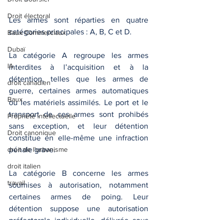
Droit électoral
Les armes sont réparties en quatre 
catégories principales : A, B, C et D.
Baux Commerciaux
Dubaï
La catégorie A regroupe les armes 
IA
interdites à l’acquisition et à la 
détention, telles que les armes de 
droit canadien
guerre, certaines armes automatiques 
Baux
ou les matériels assimilés. Le port et le 
transport de ces armes sont prohibés 
Propriété intellectuelle
sans exception, et leur détention 
Droit canonique
constitue en elle-même une infraction 
droit de l'urbanisme
pénale grave.
droit italien
La catégorie B concerne les armes 
travail
soumises à autorisation, notamment 
certaines armes de poing. Leur 
détention suppose une autorisation 