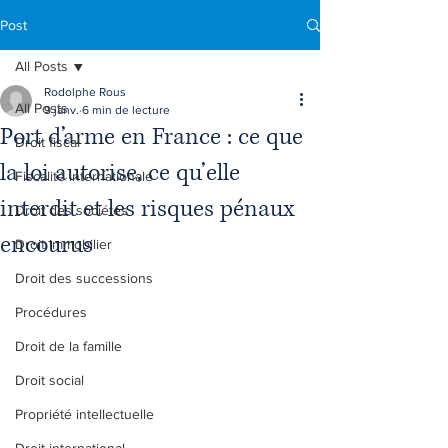
Post
All Posts
Rodolphe Rous
All Posts
9 janv.
6 min de lecture
Port d’arme en France : ce que
Droit fiscal
la loi autorise, ce qu’elle
Fiscalité internationale
interdit et les risques pénaux
Droit des sociétés
encourus
Droit immobilier
Droit des successions
Procédures
Droit de la famille
Droit social
Propriété intellectuelle