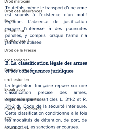
Droit marocain
Toutefois, même le transport d’une arme 
Droit des assurances
est soumis à l’existence d’un motif 
Dubaï
légitime. L’absence de justification 
expose l’intéressé à des poursuites 
Influenceur
pénales, y compris lorsque l’arme n’a 
Droit du sport
jamais été utilisée.
Droit de la Presse
droit andorran
B. La classification légale des armes 
Droit d'auteur
et ses conséquences juridiques
droit estonien
La législation française repose sur une 
Expatriation
classification précise des armes, 
Droit des associations
organisée par les articles L. 311-2 et R. 
311-2 du Code de la sécurité intérieure. 
Fonds de Commerce
Cette classification conditionne à la fois 
SCPI
les modalités de détention, de port, de 
transport et les sanctions encourues.
Droit Boursier