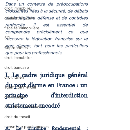
Dans un contexte de préoccupations 
droit immobilier
croissantes liées à la sécurité, de débats 
sur la légitime défense et de contrôles 
déclaration 2044
renforcés, il est essentiel de 
fiscalité immobilière
comprendre précisément ce que 
SCI
recouvre la législation française sur le 
port d’arme, tant pour les particuliers 
Copropriétés
que pour les professionnels.
droit immobilier
droit bancaire
I. Le cadre juridique général 
droit italien
du port d’arme en France : un 
agent commercial
principe d’interdiction 
droit suisse
strictement encadré
droit des successions
droit du travail
conseil de prud'hommes
A. Le principe fondamental : 