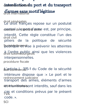
interdiction du port et du transport 
droit des sociétés
d’armes sans motif légitime
droit international
droit sénégalais
Le droit français repose sur un postulat 
central : le port d’arme est, par principe, 
cession de clientèle civile
interdit. Cette règle constitue l’un des 
droit civil
piliers de la politique de sécurité 
Surendettement
publique et vise à prévenir les atteintes 
à l’ordre public ainsi que les violences 
droit luxembourgeois
interpersonnelles.
procédure fiscale
L’article L. 315-1 du Code de la sécurité 
Bail commercial
intérieure dispose que :« Le port et le 
redressement judiciaire
transport des armes, éléments d’armes 
droit burkinabais
et munitions sont interdits, sauf dans les 
cas et conditions prévus par le présent 
TVA
code. ».
SCI