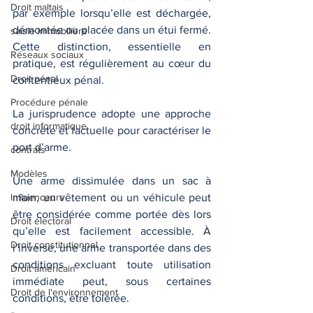
Droit maltais
par exemple lorsqu’elle est déchargée, 
démontée ou placée dans un étui fermé. 
saisie immobilière
Cette distinction, essentielle en 
Réseaux sociaux
pratique, est régulièrement au cœur du 
Droit pénal
contentieux pénal.
Procédure pénale
La jurisprudence adopte une approche 
droit informatique
concrète et factuelle pour caractériser le 
port d’arme. 
contrats
Modèles
Une arme dissimulée dans un sac à 
Influenceurs
main, un vêtement ou un véhicule peut 
être considérée comme portée dès lors 
Droit électoral
qu’elle est facilement accessible. À 
Droit constitutionnel
l’inverse, une arme transportée dans des 
conditions excluant toute utilisation 
Droit américain
immédiate peut, sous certaines 
Droit de l'environnement
conditions, être tolérée.