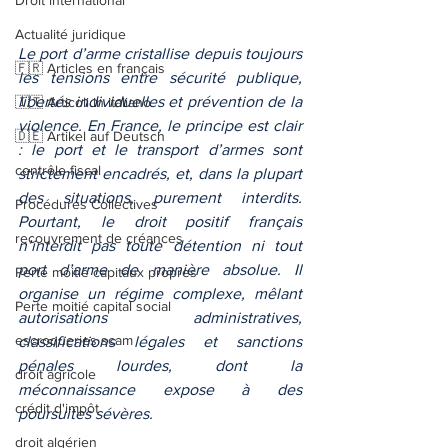
Droit international
Actualité juridique
Le port d’arme cristallise depuis toujours 
🇫🇷 Articles en français
les tensions entre sécurité publique, 
libertés individuelles et prévention de la 
🇮🇹 Articoli in italiano
violence. En France, le principe est clair 
🇩🇪 Artikel auf Deutsch
: le port et le transport d’armes sont 
contrôle fiscal
strictement encadrés, et, dans la plupart 
des situations, purement interdits. 
Procédures Collectives
Pourtant, le droit positif français 
recouvrement de créances
n’interdit pas toute détention ni tout 
port d’arme de manière absolue. Il 
Perte moitié capitaux propres
organise un régime complexe, mêlant 
Perte moitié capital social
autorisations administratives, 
escroqueries scam
classifications légales et sanctions 
pénales lourdes, dont la 
droit agricole
méconnaissance expose à des 
crédit d'impôt
poursuites sévères.
droit algérien