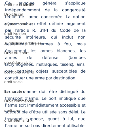
Ce principe général s’applique 
droit de la famille
indépendamment de la dangerosité 
Droit fiscal
réelle de l’arme concernée. La notion 
d’arme est en effet définie largement 
crypto-monnaies
par l’article R. 311-1 du Code de la 
droit ivoirien
sécurité intérieure, qui inclut non 
Juridictions arbitrales
seulement les armes à feu, mais 
également les armes blanches, les 
Droit du sport
armes de défense (bombes 
procédure civile
lacrymogènes, matraques, tasers), ainsi 
que certains objets susceptibles de 
Locations AirBnB
constituer une arme par destination.
droit social
Escroquerie
Le port d’arme doit être distingué du 
transport d’arme. Le port implique que 
Droit commercial
l’arme soit immédiatement accessible et 
droit grec
susceptible d’être utilisée sans délai. Le 
transport suppose, quant à lui, que 
droit allemand
l’arme ne soit pas directement utilisable, 