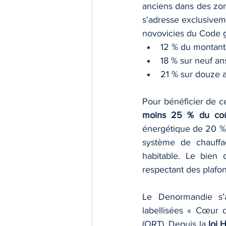
anciens dans des zone
s'adresse exclusivem
novovicies du Code g
12 % du montant 
18 % sur neuf an
21 % sur douze 
Pour bénéficier de ce
moins 25 % du coût
énergétique de 20 % 
système de chauffag
habitable. Le bien 
respectant des plafond
Le Denormandie s’a
labellisées « Cœur de
(ORT). Depuis la 
loi 