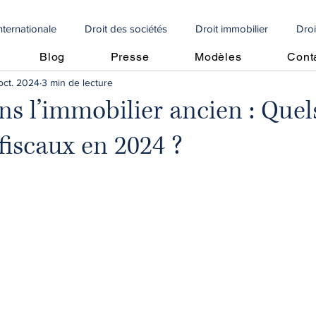
internationale
Droit des sociétés
Droit immobilier
Droi
Blog
Presse
Modèles
Cont
oct. 2024
3 min de lecture
e
Droit social
Propriété intellectuelle
Droit internationa
ans l’immobilier ancien : Quel
fiscaux en 2024 ?
Articoli in italiano
🇩🇪 Artikel auf Deutsch
contrôle fiscal
vrement de créances
Perte moitié capitaux propres
Perte m
cole
crédit d'impôt
droit algérien
droit immobilier
Copropriétés
droit immobilier
droit bancaire