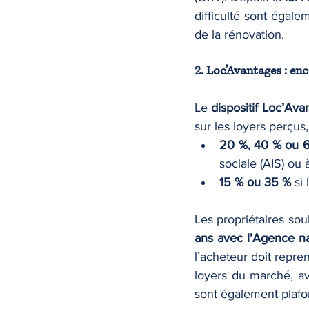
difficulté sont égalem
de la rénovation.
2. Loc’Avantages : en
Le 
dispositif Loc’Ava
sur les loyers perçus
20 %, 40 % ou 
sociale (AIS) ou 
15 % ou 35 %
 si
Les propriétaires so
ans avec l’Agence nat
l’acheteur doit repre
loyers du marché, av
sont également plaf