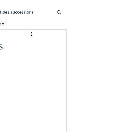
t des successions
act
l
Actualité juridique
s
oitié capital social
déclaration 2044