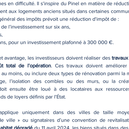
s en difficulté. Il s'inspire du Pinel en matière de réduct
ent aux logements anciens situés dans certaines communes
énéral des impôts prévoit une réduction d'impôt de :
de l’investissement sur six ans,
s,
ans, pour un investissement plafonné à 300 000 €.
t avantage, les investisseurs doivent réaliser des 
travaux
 total de l’opération
. Ces travaux doivent améliorer 
au moins, ou inclure deux types de rénovation parmi la m
e, l’isolation des combles ou des murs, ou la créat
doit ensuite être loué à des locataires aux ressource
s de loyers définis par l'État.
pplique uniquement dans des villes de taille moyen
 ville » ou signataires d’une convention de revitalisati
Habitat dégradé
 du 11 avril 2024, les biens situés dans des