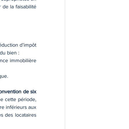
de la faisabilité 
duction d’impôt 
du bien :
ence immobilière 
que.
onvention de six 
e cette période, 
e inférieurs aux 
 des locataires 