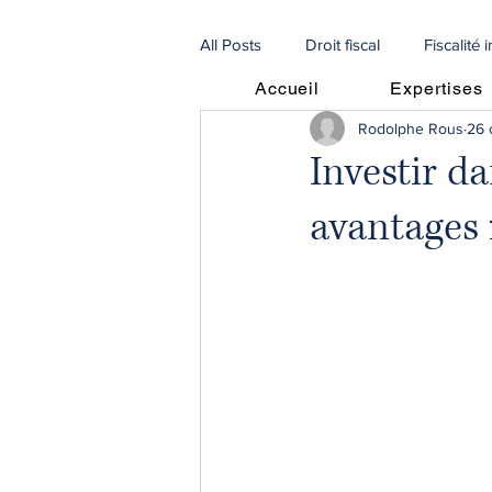
All Posts
Droit fiscal
Fiscalité 
Accueil
Expertises
Rodolphe Rous
26 
Procédures
Droit de la famill
Investir d
avantages 
🇫🇷 Articles en français
🇮🇹 
Procédures Collectives
recou
escroqueries scam
droit agri
fiscalité immobilière
SCI