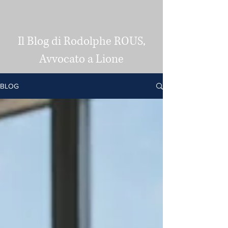
Il Blog di Rodolphe ROUS,
Avvocato a Lione
BLOG