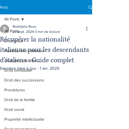
Post
All Posts
Rodolphe Rous
All Posts
27 sept. 2024
3 min de lecture
Récupérer la nationalité
Droit fiscal
italienne pour les descendants
Fiscalité internationale
d'italiens : Guide complet
Droit des sociétés
Dernière mise à jour :
1 avr. 2025
Droit immobilier
Droit des successions
Procédures
Droit de la famille
Droit social
Propriété intellectuelle