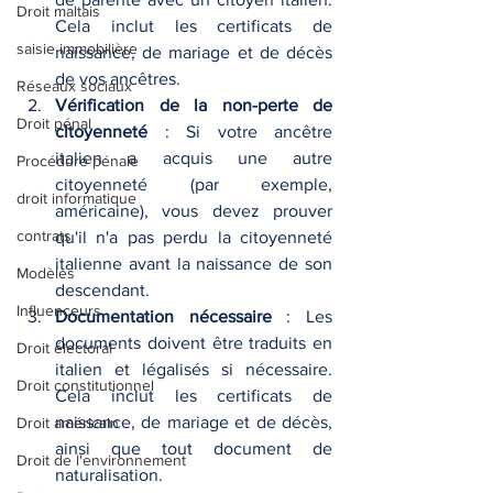
Droit maltais
Cela inclut les certificats de 
saisie immobilière
naissance, de mariage et de décès 
de vos ancêtres.
Réseaux sociaux
Vérification de la non-perte de 
Droit pénal
citoyenneté
 : Si votre ancêtre 
italien a acquis une autre 
Procédure pénale
citoyenneté (par exemple, 
droit informatique
américaine), vous devez prouver 
contrats
qu'il n'a pas perdu la citoyenneté 
italienne avant la naissance de son 
Modèles
descendant.
Influenceurs
Documentation nécessaire
 : Les 
documents doivent être traduits en 
Droit électoral
italien et légalisés si nécessaire. 
Droit constitutionnel
Cela inclut les certificats de 
naissance, de mariage et de décès, 
Droit américain
ainsi que tout document de 
Droit de l'environnement
naturalisation.