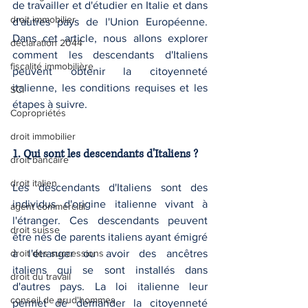
de travailler et d'étudier en Italie et dans 
droit immobilier
d'autres pays de l'Union Européenne. 
Dans cet article, nous allons explorer 
déclaration 2044
comment les descendants d'Italiens 
fiscalité immobilière
peuvent obtenir la citoyenneté 
italienne, les conditions requises et les 
SCI
étapes à suivre.
Copropriétés
droit immobilier
1. Qui sont les descendants d'Italiens ?
droit bancaire
droit italien
Les descendants d'Italiens sont des 
individus d'origine italienne vivant à 
agent commercial
l'étranger. Ces descendants peuvent 
droit suisse
être nés de parents italiens ayant émigré 
droit des successions
à l'étranger ou avoir des ancêtres 
italiens qui se sont installés dans 
droit du travail
d'autres pays. La loi italienne leur 
conseil de prud'hommes
permet de demander la citoyenneté 