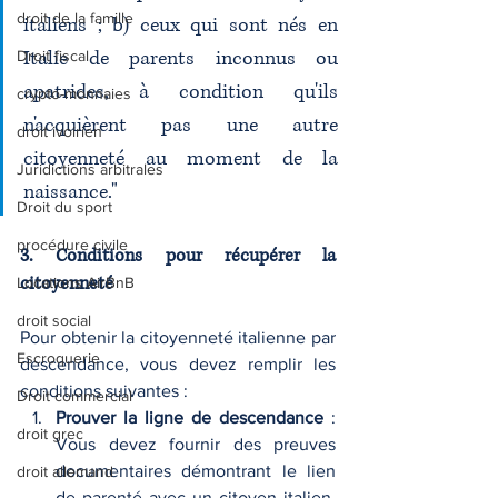
droit de la famille
italiens ; b) ceux qui sont nés en 
Italie de parents inconnus ou 
Droit fiscal
apatrides, à condition qu'ils 
crypto-monnaies
n'acquièrent pas une autre 
droit ivoirien
citoyenneté au moment de la 
Juridictions arbitrales
naissance."
Droit du sport
procédure civile
3. Conditions pour récupérer la 
citoyenneté
Locations AirBnB
droit social
Pour obtenir la citoyenneté italienne par 
Escroquerie
descendance, vous devez remplir les 
conditions suivantes :
Droit commercial
Prouver la ligne de descendance
 : 
droit grec
Vous devez fournir des preuves 
documentaires démontrant le lien 
droit allemand
de parenté avec un citoyen italien. 