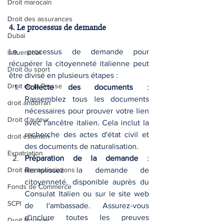
Droit marocain
Droit des assurances
4. Le processus de demande
Dubaï
Le processus de demande pour 
Influenceur
récupérer la citoyenneté italienne peut 
Droit du sport
être divisé en plusieurs étapes :
Droit de la Presse
Collecte des documents
 : 
Rassemblez tous les documents 
droit andorran
nécessaires pour prouver votre lien 
Droit d'auteur
avec l'ancêtre italien. Cela inclut la 
recherche des actes d'état civil et 
droit estonien
des documents de naturalisation.
Expatriation
Préparation de la demande
 : 
Droit des associations
Remplissez la demande de 
citoyenneté, disponible auprès du 
Fonds de Commerce
Consulat Italien ou sur le site web 
SCPI
de l'ambassade. Assurez-vous 
d'inclure toutes les preuves 
Droit Boursier