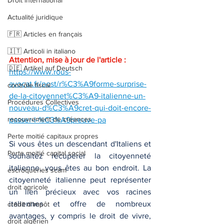
Droit international
Actualité juridique
🇫🇷 Articles en français
🇮🇹 Articoli in italiano
Attention, mise à jour de l'article : 
🇩🇪 Artikel auf Deutsch
https://www.rous-
avocat.fr/post/r%C3%A9forme-surprise-
contrôle fiscal
de-la-citoyennet%C3%A9-italienne-un-
Procédures Collectives
nouveau-d%C3%A9cret-qui-doit-encore-
recouvrement de créances
passer-l-%C3%A9preuve-pa
Perte moitié capitaux propres
Si vous êtes un descendant d'Italiens et 
Perte moitié capital social
souhaitez récupérer la citoyenneté 
italienne, vous êtes au bon endroit. La 
escroqueries scam
citoyenneté italienne peut représenter 
droit agricole
un lien précieux avec vos racines 
italiennes et offre de nombreux 
crédit d'impôt
avantages, y compris le droit de vivre, 
droit algérien