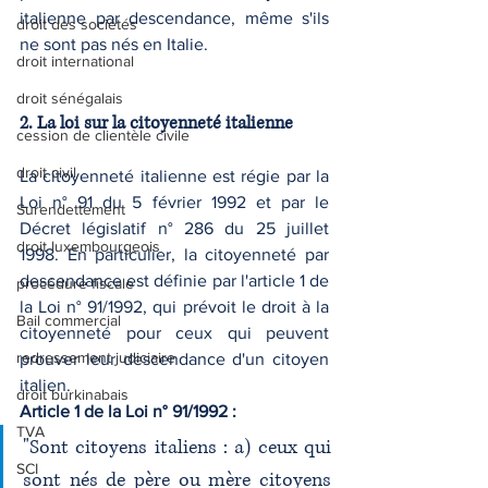
italienne par descendance, même s'ils 
droit des sociétés
ne sont pas nés en Italie.
droit international
droit sénégalais
2. La loi sur la citoyenneté italienne
cession de clientèle civile
droit civil
La citoyenneté italienne est régie par la 
Loi n° 91 du 5 février 1992 et par le 
Surendettement
Décret législatif n° 286 du 25 juillet 
droit luxembourgeois
1998. En particulier, la citoyenneté par 
descendance est définie par l'article 1 de 
procédure fiscale
la Loi n° 91/1992, qui prévoit le droit à la 
Bail commercial
citoyenneté pour ceux qui peuvent 
redressement judiciaire
prouver leur descendance d'un citoyen 
italien.
droit burkinabais
Article 1 de la Loi n° 91/1992 :
TVA
"Sont citoyens italiens : a) ceux qui 
SCI
sont nés de père ou mère citoyens 