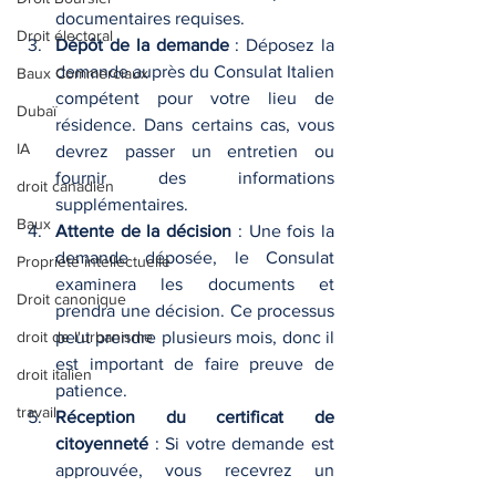
documentaires requises.
Droit électoral
Dépôt de la demande
 : Déposez la 
demande auprès du Consulat Italien 
Baux Commerciaux
compétent pour votre lieu de 
Dubaï
résidence. Dans certains cas, vous 
IA
devrez passer un entretien ou 
fournir des informations 
droit canadien
supplémentaires.
Baux
Attente de la décision
 : Une fois la 
demande déposée, le Consulat 
Propriété intellectuelle
examinera les documents et 
Droit canonique
prendra une décision. Ce processus 
droit de l'urbanisme
peut prendre plusieurs mois, donc il 
est important de faire preuve de 
droit italien
patience.
travail
Réception du certificat de 
citoyenneté
 : Si votre demande est 
approuvée, vous recevrez un 