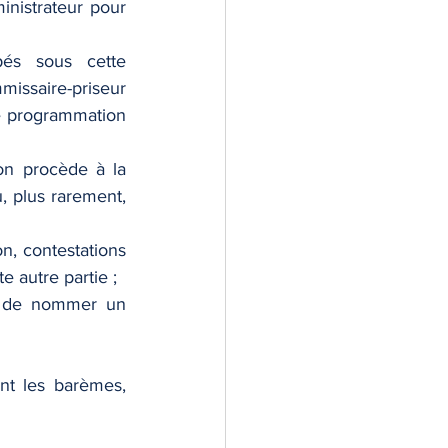
nistrateur pour 
és sous cette 
missaire-priseur 
e programmation 
on procède à la 
 plus rarement, 
n, contestations 
e autre partie ;
e de nommer un 
nt les barèmes, 