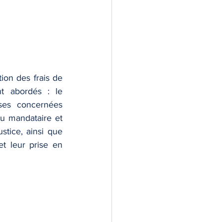
on des frais de 
t abordés : le 
ses concernées 
du mandataire et 
stice, ainsi que 
t leur prise en 