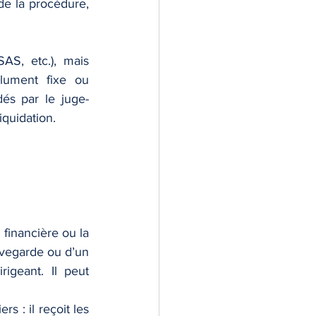
de la procédure, 
S, etc.), mais 
ument fixe ou 
dés par le juge-
iquidation.
financière ou la 
uvegarde ou d’un 
igeant. Il peut 
s : il reçoit les 