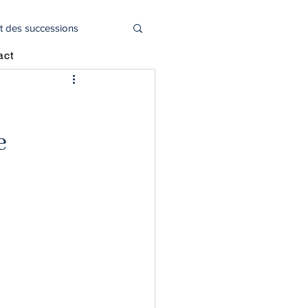
t des successions
act
l
Actualité juridique
e
oitié capital social
déclaration 2044