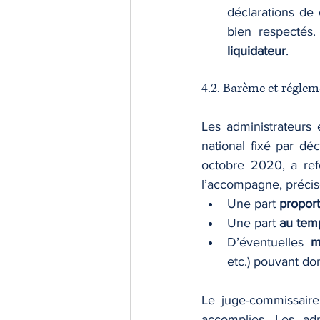
déclarations de 
liquidateur
.
4.2. Barème et régle
Les administrateurs e
national fixé par déc
octobre 2020, a ref
l’accompagne, préci
Une part 
proport
Une part 
au tem
D’éventuelles 
m
etc.) pouvant do
Le juge-commissaire
accomplies. Les adm