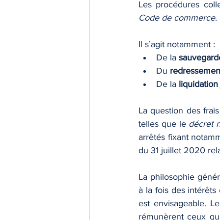
Les procédures colle
Code de commerce
. 
Il s’agit notamment :
De la 
sauvegard
Du 
redressement
De la 
liquidation
La question des frais
telles que le 
décret 
arrêtés fixant notamm
du 31 juillet 2020 rel
La philosophie généra
à la fois des intérêts
est envisageable. Les
rémunèrent ceux qui 