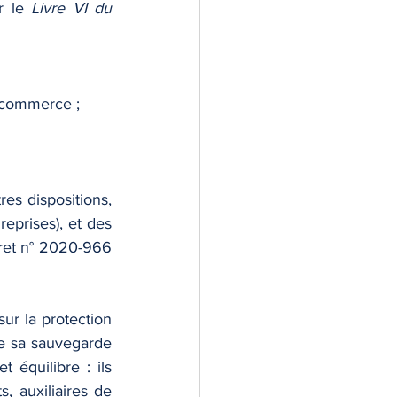
r le 
Livre VI du 
e commerce ;
es dispositions, 
reprises), et des 
cret n° 2020-966 
ur la protection 
ue sa sauvegarde 
 équilibre : ils 
 auxiliaires de 