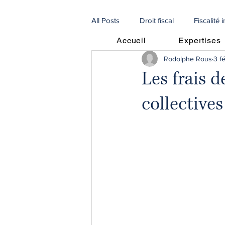
All Posts
Droit fiscal
Fiscalité 
Accueil
Expertises
Rodolphe Rous
3 f
Procédures
Droit de la famill
Les frais d
collectives
🇫🇷 Articles en français
🇮🇹 
Procédures Collectives
recou
escroqueries scam
droit agri
fiscalité immobilière
SCI