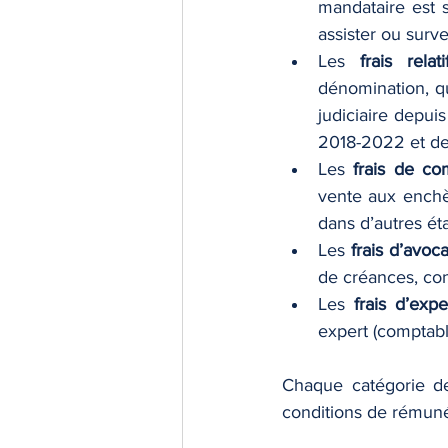
mandataire est s
assister ou survei
Les 
frais rela
dénomination, qu
judiciaire depui
2018-2022 et de 
Les 
frais de co
vente aux enchèr
dans d’autres ét
Les 
frais d’avoca
de créances, conf
Les 
frais d’expe
expert (comptable
Chaque catégorie de 
conditions de rémuné