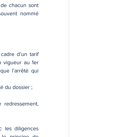
s de chacun sont 
bien respectés. En liquidation judiciaire, le mandataire judiciaire est souvent nommé 
cadre d’un tarif 
n vigueur au 1er 
ue l’arrêté qui 
lté du dossier ;
e redressement, 
les diligences 
le principe de 