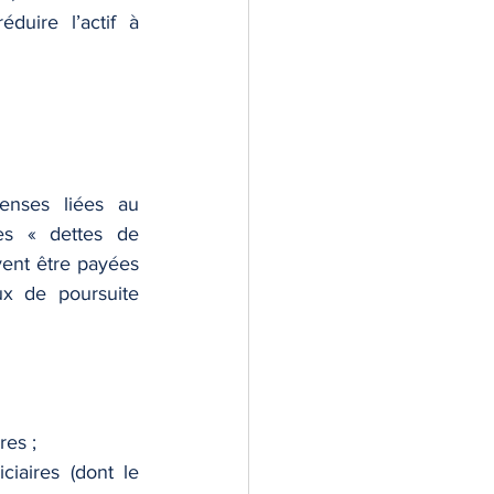
duire l’actif à 
nses liées au 
es « dettes de 
vent être payées 
x de poursuite 
res ;
iaires (dont le 