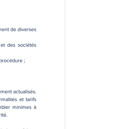
ent de diverses 
et des sociétés 
 procédure ;
ment actualisés. 
lités et tarifs 
bler minimes à 
ité. 