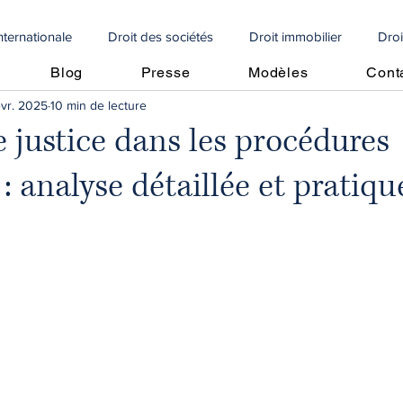
internationale
Droit des sociétés
Droit immobilier
Droi
Blog
Presse
Modèles
Cont
évr. 2025
10 min de lecture
e
Droit social
Propriété intellectuelle
Droit internationa
e justice dans les procédures
 : analyse détaillée et pratiqu
Articoli in italiano
🇩🇪 Artikel auf Deutsch
contrôle fiscal
vrement de créances
Perte moitié capitaux propres
Perte m
cole
crédit d'impôt
droit algérien
droit immobilier
Copropriétés
droit immobilier
droit bancaire