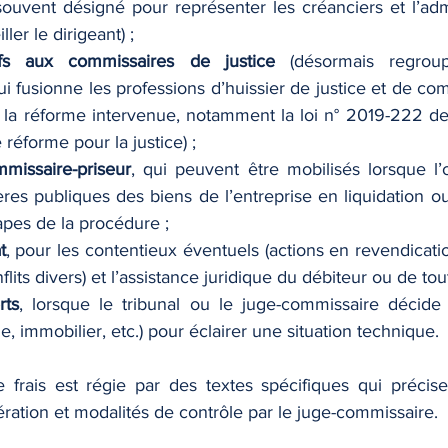
ouvent désigné pour représenter les créanciers et l’admi
ller le dirigeant) ;
tifs aux commissaires de justice
 (désormais regroup
i fusionne les professions d’huissier de justice et de com
s la réforme intervenue, notamment la loi n° 2019-222 d
réforme pour la justice) ;
mmissaire-priseur
, qui peuvent être mobilisés lorsque l’
es publiques des biens de l’entreprise en liquidation ou,
apes de la procédure ;
t
, pour les contentieux éventuels (actions en revendicatio
lits divers) et l’assistance juridique du débiteur ou de tout
rts
, lorsque le tribunal ou le juge-commissaire décid
, immobilier, etc.) pour éclairer une situation technique.
frais est régie par des textes spécifiques qui précise
ration et modalités de contrôle par le juge-commissaire.