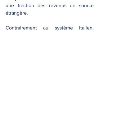
une fraction des revenus de source 
étrangère.
Contrairement au système italien, 
l’exonération française ne porte pas sur 
la quasi-totalité du revenu, mais 
uniquement sur certaines composantes, 
avec une complexité plus grande. 
L’avantage français est donc plus limité, 
ce qui explique que le régime italien 
attire davantage de contribuables 
internationaux.
Articulation avec les 
conventions fiscales 
internationales