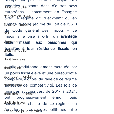
modèles existants dans d’autres pays 
droit immobilier
européens – notamment en Espagne 
déclaration 2044
avec le régime dit “Beckham” ou en 
France avec le régime de l’article 155 B 
fiscalité immobilière
du Code général des impôts – ce 
SCI
mécanisme vise à offrir un 
avantage 
Copropriétés
fiscal massif aux personnes qui 
transfèrent leur résidence fiscale en 
droit immobilier
Italie
.
droit bancaire
L’Italie, traditionnellement marquée par 
droit italien
un poids fiscal élevé et une bureaucratie 
agent commercial
complexe, a choisi de faire de ce régime 
droit suisse
un levier de compétitivité. Les lois de 
finances successives, de 2017 à 2024, 
droit des successions
ont progressivement élargi, puis 
droit du travail
resserré, le champ de ce régime, en 
fonction des arbitrages politiques entre 
conseil de prud'hommes