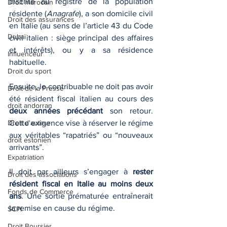
inscrite au registre de la population 
Droit marocain
résidente (
Anagrafe
), a son domicile civil 
Droit des assurances
en Italie (au sens de l’article 43 du Code 
Dubaï
civil italien : siège principal des affaires 
et intérêts), ou y a sa résidence 
Influenceur
habituelle.
Droit du sport
Ensuite, le contribuable ne doit pas avoir 
Droit de la Presse
été résident fiscal italien au cours des 
droit andorran
deux années précédant
 son retour. 
Droit d'auteur
Cette exigence vise à réserver le régime 
aux véritables “rapatriés” ou “nouveaux 
droit estonien
arrivants”.
Expatriation
Il doit par ailleurs s’engager à 
rester 
Droit des associations
résident fiscal en Italie au moins deux 
Fonds de Commerce
ans
. Une sortie prématurée entraînerait 
la remise en cause du régime.
SCPI
Droit Boursier