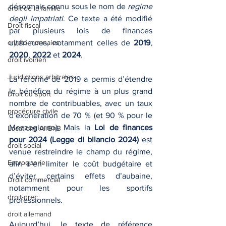
désormais connu sous le nom de 
regime 
droit de la famille
degli impatriati
. Ce texte a été modifié 
Droit fiscal
par plusieurs lois de finances 
crypto-monnaies
ultérieures, notamment celles de 
2019
, 
2020
, 
2022
 et 
2024
.
droit ivoirien
Juridictions arbitrales
La réforme de 2019 a permis d’étendre 
le bénéfice du régime à un plus grand 
Droit du sport
nombre de contribuables, avec un taux 
procédure civile
d’exonération de 70 % (et 90 % pour le 
Mezzogiorno). Mais la 
Loi de finances 
Locations AirBnB
pour 2024 (Legge di bilancio 2024)
 est 
droit social
venue restreindre le champ du régime, 
Escroquerie
afin d’en limiter le coût budgétaire et 
d’éviter certains effets d’aubaine, 
Droit commercial
notamment pour les sportifs 
droit grec
professionnels.
droit allemand
Aujourd’hui, le texte de référence 