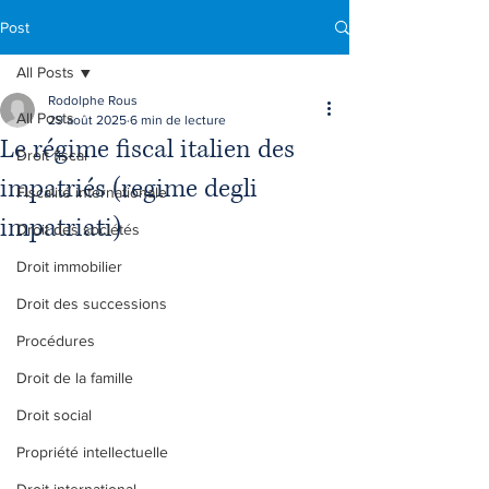
Post
All Posts
Rodolphe Rous
All Posts
29 août 2025
6 min de lecture
Le régime fiscal italien des
Droit fiscal
impatriés (regime degli
Fiscalité internationale
impatriati)
Droit des sociétés
Droit immobilier
Droit des successions
Procédures
Droit de la famille
Droit social
Propriété intellectuelle