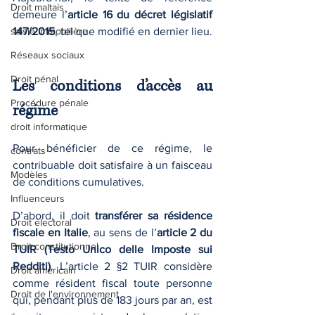
Droit maltais
demeure l’
article 16 du décret législatif 
saisie immobilière
147/2015
, tel que modifié en dernier lieu.
Réseaux sociaux
Droit pénal
Les conditions d’accès au 
Procédure pénale
régime
droit informatique
Pour bénéficier de ce régime, le 
contrats
contribuable doit satisfaire à un faisceau 
Modèles
de conditions cumulatives.
Influenceurs
D’abord, il doit 
transférer sa résidence 
Droit électoral
fiscale en Italie
, au sens de l’
article 2 du 
Droit constitutionnel
TUIR (Testo Unico delle Imposte sui 
Redditi)
. L’article 2 §2 TUIR considère 
Droit américain
comme résident fiscal toute personne 
Droit de l'environnement
qui, pendant plus de 183 jours par an, est 