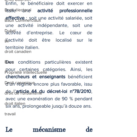
Enfin, le bénéficiaire doit exercer en 
Droit électoral
Italie une 
activité professionnelle 
effective
 : soit une activité salariée, soit 
Baux Commerciaux
une activité indépendante, soit une 
Dubaï
activité d’entreprise. Le cœur de 
l’activité doit être localisé sur le 
IA
territoire italien.
droit canadien
Baux
Des conditions particulières existent 
pour certaines catégories. Ainsi, les 
Propriété intellectuelle
chercheurs et enseignants
 bénéficient 
Droit canonique
d’un régime encore plus favorable, issu 
de l’
article 44 du décret-loi n°78/2010
, 
droit de l'urbanisme
avec une exonération de 90 % pendant 
droit italien
six ans, prolongeable jusqu’à douze ans.
travail
Le mécanisme de 