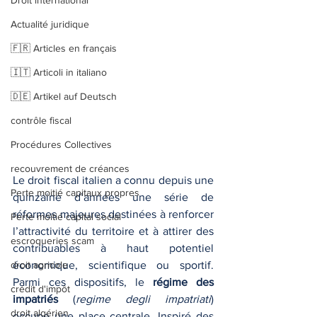
Droit international
Actualité juridique
🇫🇷 Articles en français
🇮🇹 Articoli in italiano
🇩🇪 Artikel auf Deutsch
contrôle fiscal
Procédures Collectives
recouvrement de créances
Le droit fiscal italien a connu depuis une 
Perte moitié capitaux propres
quinzaine d’années une série de 
réformes majeures destinées à renforcer 
Perte moitié capital social
l’attractivité du territoire et à attirer des 
escroqueries scam
contribuables à haut potentiel 
droit agricole
économique, scientifique ou sportif. 
Parmi ces dispositifs, le 
régime des 
crédit d'impôt
impatriés
 (
regime degli impatriati
) 
droit algérien
occupe une place centrale. Inspiré des 