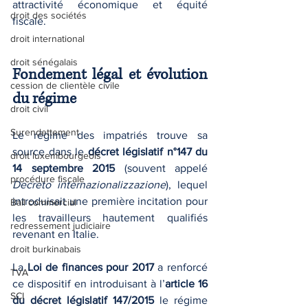
attractivité économique et équité 
droit des sociétés
fiscale.
droit international
droit sénégalais
Fondement légal et évolution 
cession de clientèle civile
du régime
droit civil
Surendettement
Le régime des impatriés trouve sa 
source dans le 
décret législatif n°147 du 
droit luxembourgeois
14 septembre 2015
 (souvent appelé 
procédure fiscale
Decreto internazionalizzazione
), lequel 
introduisait une première incitation pour 
Bail commercial
les travailleurs hautement qualifiés 
redressement judiciaire
revenant en Italie.
droit burkinabais
La 
Loi de finances pour 2017
 a renforcé 
TVA
ce dispositif en introduisant à l’
article 16 
SCI
du décret législatif 147/2015
 le régime 