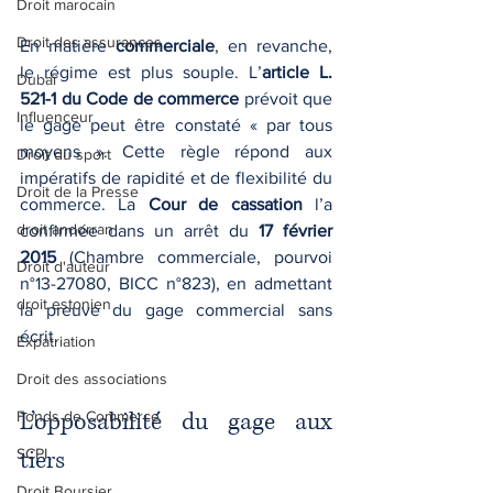
Droit marocain
Droit des assurances
En matière 
commerciale
, en revanche, 
le régime est plus souple. L’
article L. 
Dubaï
521-1 du Code de commerce
 prévoit que 
Influenceur
le gage peut être constaté « par tous 
moyens ». Cette règle répond aux 
Droit du sport
impératifs de rapidité et de flexibilité du 
Droit de la Presse
commerce. La 
Cour de cassation
 l’a 
droit andorran
confirmée dans un arrêt du 
17 février 
2015
 (Chambre commerciale, pourvoi 
Droit d'auteur
n°13-27080, BICC n°823), en admettant 
droit estonien
la preuve du gage commercial sans 
écrit.
Expatriation
Droit des associations
L’opposabilité du gage aux 
Fonds de Commerce
SCPI
tiers
Droit Boursier