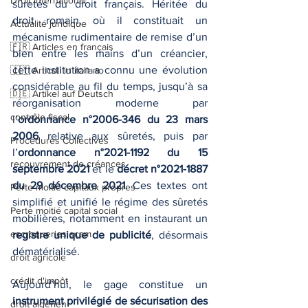
Droit international
sûretés du droit français. Héritée du 
droit romain, où il constituait un 
Actualité juridique
mécanisme rudimentaire de remise d’un 
🇫🇷 Articles en français
bien entre les mains d’un créancier, 
cette institution a connu une évolution 
🇮🇹 Articoli in italiano
considérable au fil du temps, jusqu’à sa 
🇩🇪 Artikel auf Deutsch
réorganisation moderne par 
contrôle fiscal
l’
ordonnance n°2006-346 du 23 mars 
2006
 relative aux sûretés, puis par 
Procédures Collectives
l’
ordonnance n°2021-1192 du 15 
recouvrement de créances
septembre 2021
 et le 
décret n°2021-1887 
du 29 décembre 2021
. Ces textes ont 
Perte moitié capitaux propres
simplifié et unifié le régime des sûretés 
Perte moitié capital social
mobilières, notamment en instaurant un 
escroqueries scam
registre unique de publicité
, désormais 
dématérialisé.
droit agricole
crédit d'impôt
Aujourd’hui, le gage constitue un 
instrument privilégié de sécurisation des 
droit algérien