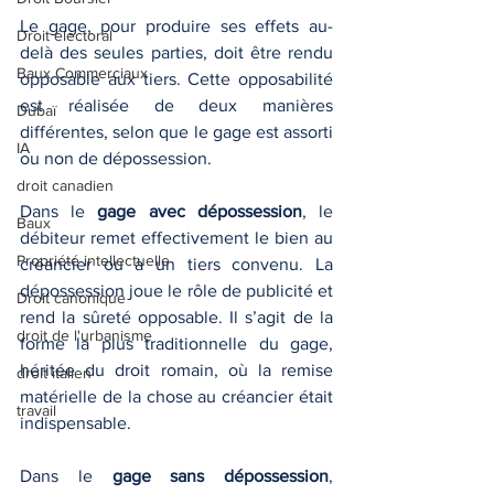
Le gage, pour produire ses effets au-
Droit électoral
delà des seules parties, doit être rendu 
Baux Commerciaux
opposable aux tiers. Cette opposabilité 
est réalisée de deux manières 
Dubaï
différentes, selon que le gage est assorti 
IA
ou non de dépossession.
droit canadien
Dans le 
gage avec dépossession
, le 
Baux
débiteur remet effectivement le bien au 
Propriété intellectuelle
créancier ou à un tiers convenu. La 
dépossession joue le rôle de publicité et 
Droit canonique
rend la sûreté opposable. Il s’agit de la 
droit de l'urbanisme
forme la plus traditionnelle du gage, 
héritée du droit romain, où la remise 
droit italien
matérielle de la chose au créancier était 
travail
indispensable.
Dans le 
gage sans dépossession
, 