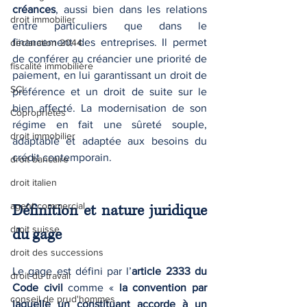
créances
, aussi bien dans les relations 
droit immobilier
entre particuliers que dans le 
financement des entreprises. Il permet 
déclaration 2044
de conférer au créancier une priorité de 
fiscalité immobilière
paiement, en lui garantissant un droit de 
SCI
préférence et un droit de suite sur le 
bien affecté. La modernisation de son 
Copropriétés
régime en fait une sûreté souple, 
droit immobilier
adaptable et adaptée aux besoins du 
crédit contemporain.
droit bancaire
droit italien
agent commercial
Définition et nature juridique 
droit suisse
du gage
droit des successions
Le gage est défini par l’
article 2333 du 
droit du travail
Code civil
 comme « 
la convention par 
conseil de prud'hommes
laquelle un constituant accorde à un 