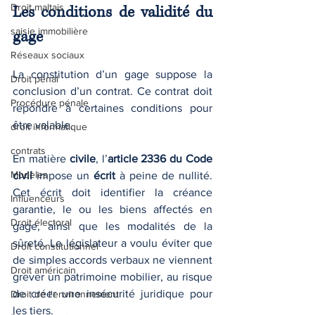
Droit maltais
Les conditions de validité du 
saisie immobilière
gage
Réseaux sociaux
La constitution d’un gage suppose la 
Droit pénal
conclusion d’un contrat. Ce contrat doit 
Procédure pénale
répondre à certaines conditions pour 
être valable.
droit informatique
contrats
En matière 
civile
, l’
article 2336 du Code 
Modèles
civil
 impose un 
écrit
 à peine de nullité. 
Cet écrit doit identifier la créance 
Influenceurs
garantie, le ou les biens affectés en 
Droit électoral
gage, ainsi que les modalités de la 
sûreté. Le législateur a voulu éviter que 
Droit constitutionnel
de simples accords verbaux ne viennent 
Droit américain
grever un patrimoine mobilier, au risque 
de créer une insécurité juridique pour 
Droit de l'environnement
les tiers.