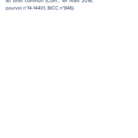
au droit commun (Com., 1er mars 2016, 
pourvoi n°14-14401, BICC n°846).
Le gage en droit des 
procédures collectives
En cas d’ouverture d’une procédure 
collective, le gage conserve toute son 
utilité. Le créancier gagiste bénéficie 
d’un traitement particulier.
La jurisprudence a jugé que le créancier 
pouvait demander l’
attribution judiciaire 
du bien gagé
 avant sa réalisation par le 
liquidateur (Cass. com., 24 janvier 
2006). Lorsque cette attribution a été 
prononcée par une décision exécutoire 