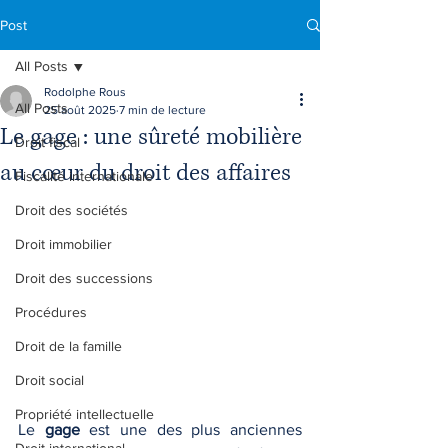
Post
All Posts
Rodolphe Rous
All Posts
25 août 2025
7 min de lecture
Le gage : une sûreté mobilière
Droit fiscal
au cœur du droit des affaires
Fiscalité internationale
Droit des sociétés
Droit immobilier
Droit des successions
Procédures
Droit de la famille
Droit social
Propriété intellectuelle
Le 
gage
 est une des plus anciennes 