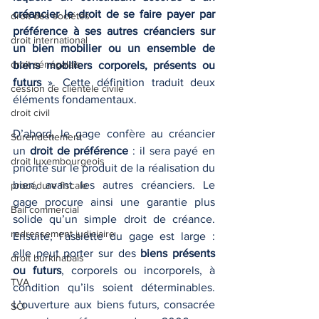
créancier le droit de se faire payer par 
droit des sociétés
préférence à ses autres créanciers sur 
droit international
un bien mobilier ou un ensemble de 
droit sénégalais
biens mobiliers corporels, présents ou 
futurs
 ». Cette définition traduit deux 
cession de clientèle civile
éléments fondamentaux.
droit civil
D’abord, le gage confère au créancier 
Surendettement
un 
droit de préférence
 : il sera payé en 
droit luxembourgeois
priorité sur le produit de la réalisation du 
bien, avant les autres créanciers. Le 
procédure fiscale
gage procure ainsi une garantie plus 
Bail commercial
solide qu’un simple droit de créance. 
redressement judiciaire
Ensuite, l’assiette du gage est large : 
elle peut porter sur des 
biens présents 
droit burkinabais
ou futurs
, corporels ou incorporels, à 
TVA
condition qu’ils soient déterminables. 
L’ouverture aux biens futurs, consacrée 
SCI