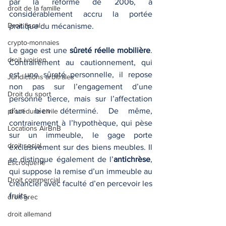
par la réforme de 2006, a 
droit de la famille
considérablement accru la portée 
Droit fiscal
pratique du mécanisme.
crypto-monnaies
Le gage est une 
sûreté réelle mobilière
. 
droit ivoirien
Contrairement au cautionnement, qui 
est une sûreté personnelle, il repose 
Juridictions arbitrales
non pas sur l’engagement d’une 
Droit du sport
personne tierce, mais sur l’affectation 
d’un bien déterminé. De même, 
procédure civile
contrairement à l’hypothèque, qui pèse 
Locations AirBnB
sur un immeuble, le gage porte 
droit social
exclusivement sur des biens meubles. Il 
se distingue également de l’
antichrèse
, 
Escroquerie
qui suppose la remise d’un immeuble au 
Droit commercial
créancier avec faculté d’en percevoir les 
fruits.
droit grec
droit allemand