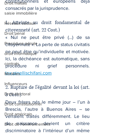
constitutionnels et européens déjà 
Droit maltais
consacrés par la jurisprudence.
saisie immobilière
1. Atteinte au droit fondamental de 
Réseaux sociaux
citoyenneté (art. 22 Cost.)
Droit pénal
« Nul ne peut être privé (…) de sa 
Procédure pénale
citoyenneté ». La perte de status civitatis 
ne peut être qu’individuelle et motivée. 
droit informatique
Ici, la déchéance est automatique, sans 
contrats
procédure ni grief personnels. 
lnx.pinellischifani.com
Modèles
Influenceurs
2. Rupture de l’égalité devant la loi (art. 
Droit électoral
3 Cost.)
Deux frères nés le même jour – l’un à 
Droit constitutionnel
Brescia, l’autre à Buenos Aires – se 
Droit américain
verraient traités différemment. Le lieu 
de naissance devient un critère 
Droit de l'environnement
discriminatoire à l’intérieur d’un même 