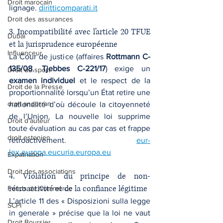
Droit marocain
lignage. 
diritticomparati.it
Droit des assurances
3. Incompatibilité avec l’article 20 TFUE 
Dubaï
et la jurisprudence européenne
Influenceur
La Cour de justice (affaires 
Rottmann C-
135/08
, 
Tjebbes C-221/17
) exige un 
Droit du sport
examen individuel
 et le respect de la 
Droit de la Presse
proportionnalité lorsqu’un État retire une 
droit andorran
nationalité d’où découle la citoyenneté 
de l’Union. La nouvelle loi supprime 
Droit d'auteur
toute évaluation au cas par cas et frappe 
droit estonien
rétroactivement. 
eur-
lex.europa.eucuria.europa.eu
Expatriation
Droit des associations
4. Violation du principe de non-
rétroactivité et de la confiance légitime
Fonds de Commerce
L’article 11 des « Disposizioni sulla legge 
SCPI
in generale » précise que la loi ne vaut 
Droit Boursier