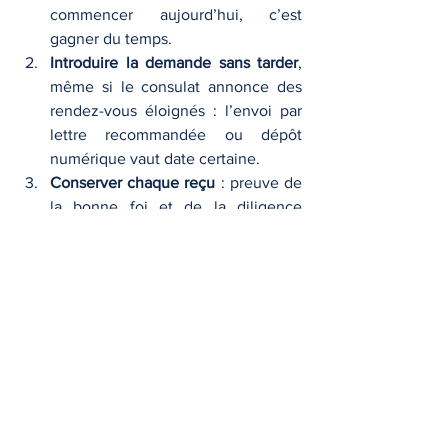
commencer aujourd’hui, c’est 
gagner du temps.
Introduire la demande sans tarder
, 
même si le consulat annonce des 
rendez-vous éloignés : l’envoi par 
lettre recommandée ou dépôt 
numérique vaut date certaine.
Conserver chaque reçu
 : preuve de 
la bonne foi et de la diligence 
exigées par la future jurisprudence 
constitutionnelle.
Évaluer la résidence effective en 
Italie
 pour ceux qui le peuvent : un 
séjour de deux ans, travail ou 
études, répond déjà aux critères 
restrictifs actuels tout en renforçant 
l’ancrage culturel.
Envisager une action collective
 : 
plusieurs tribunaux ont accepté la 