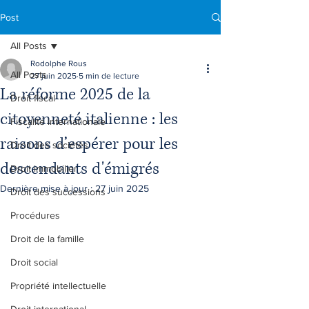
Post
All Posts
Rodolphe Rous
All Posts
27 juin 2025
5 min de lecture
La réforme 2025 de la
Droit fiscal
citoyenneté italienne : les
Fiscalité internationale
raisons d’espérer pour les
Droit des sociétés
descendants d'émigrés
Droit immobilier
Dernière mise à jour :
27 juin 2025
Droit des successions
Procédures
Droit de la famille
Droit social
Propriété intellectuelle