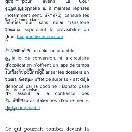
que pour l’avenir. La Cour 
constitutionnelle a, à maintes reprises 
Droit électoral
(notamment sent. 87/1975), censuré les 
Baux Commerciaux
normes qui, sans délai transitoire 
sérieux, saperaient la prévisibilité du 
Dubaï
droit. 
lnx.pinellischifani.com
IA
droit canadien
5. Absence d’un délai raisonnable
Ni la loi de conversion, ni la circulaire 
Baux
d’application n’offrent un laps de temps 
Propriété intellectuelle
suffisant pour régulariser les dossiers en 
cours. Cette « effet de surprise » est déjà 
Droit canonique
dénoncé par la doctrine : Bonato parle 
droit de l'urbanisme
d’« assaut à la confiance des 
droit italien
communautés italiennes d’outre-mer ». 
diritticomparati.it
travail
Ce qui pourrait tomber devant la 