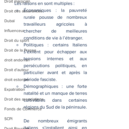
Droit marocain
Les raisons en sont multiples :
Économiques : la pauvreté 
Droit des assurances
rurale pousse de nombreux 
Dubaï
travailleurs agricoles à 
Influenceur
chercher de meilleures 
conditions de vie à l’étranger.
Droit du sport
Politiques : certains Italiens 
Droit de la Presse
s’exilent pour échapper aux 
tensions internes et aux 
droit andorran
persécutions politiques, en 
Droit d'auteur
particulier avant et après la 
période fasciste.
droit estonien
Démographiques : une forte 
Expatriation
natalité et un manque de terres 
Droit des associations
cultivables dans certaines 
régions du Sud de la péninsule.
Fonds de Commerce
SCPI
De nombreux émigrants 
italiens s’installent ainsi en 
Droit Boursier