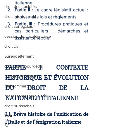
italienne
droit des sociétés
Partie II
 : Le cadre législatif actuel : 
droit international
analyse des lois et règlements
Partie III
 : Procédures pratiques et 
droit sénégalais
cas particuliers : démarches et 
cession de clientèle civile
assistance légale
droit civil
Surendettement
PARTIE I. CONTEXTE 
droit luxembourgeois
procédure fiscale
HISTORIQUE ET ÉVOLUTION 
Bail commercial
DU DROIT DE LA 
redressement judiciaire
NATIONALITÉ ITALIENNE
droit burkinabais
I.1. Brève histoire de l’unification de 
TVA
l’Italie et de l’émigration italienne
SCI