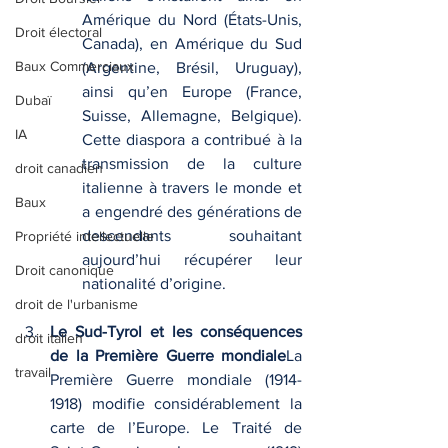
Amérique du Nord (États-Unis, 
Droit électoral
Canada), en Amérique du Sud 
Baux Commerciaux
(Argentine, Brésil, Uruguay), 
ainsi qu’en Europe (France, 
Dubaï
Suisse, Allemagne, Belgique). 
IA
Cette diaspora a contribué à la 
transmission de la culture 
droit canadien
italienne à travers le monde et 
Baux
a engendré des générations de 
descendants souhaitant 
Propriété intellectuelle
aujourd’hui récupérer leur 
Droit canonique
nationalité d’origine.
droit de l'urbanisme
Le Sud-Tyrol et les conséquences 
droit italien
de la Première Guerre mondiale
La 
travail
Première Guerre mondiale (1914-
1918) modifie considérablement la 
carte de l’Europe. Le Traité de 