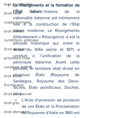
droit de la famille
Le Risorgimento et la formation de 
l’État italien
L’histoire de la 
Droit fiscal
nationalité italienne est intimement 
crypto-monnaies
liée à la construction de l’État 
italien moderne. Le Risorgimento 
droit ivoirien
(littéralement « Résurgence ») est la 
Juridictions arbitrales
période historique qui, entre le 
Droit du sport
début du XIXe siècle et 1871, a 
conduit à l’unification de la 
procédure civile
péninsule italienne. Avant cette 
Locations AirBnB
période, le territoire était divisé en 
plusieurs États (Royaume de 
droit social
Sardaigne, Royaume des Deux-
Escroquerie
Siciles, États pontificaux, Duchés, 
etc.).
Droit commercial
L’Acte d’annexion de plusieurs 
droit grec
de ces États et la Proclamation 
droit allemand
du Royaume d’Italie en 1861 ont 