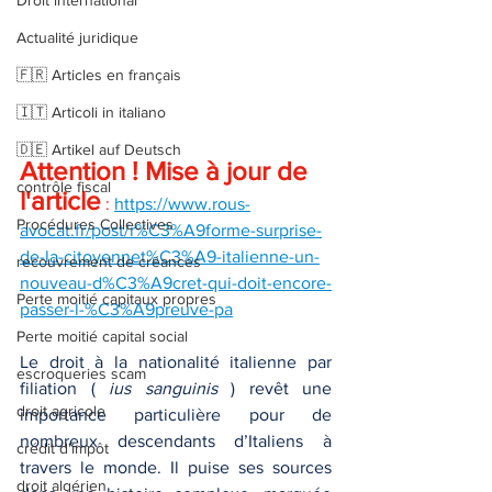
Droit international
Actualité juridique
🇫🇷 Articles en français
🇮🇹 Articoli in italiano
🇩🇪 Artikel auf Deutsch
Attention ! Mise à jour de 
contrôle fiscal
l'article
 : 
https://www.rous-
Procédures Collectives
avocat.fr/post/r%C3%A9forme-surprise-
de-la-citoyennet%C3%A9-italienne-un-
recouvrement de créances
nouveau-d%C3%A9cret-qui-doit-encore-
Perte moitié capitaux propres
passer-l-%C3%A9preuve-pa
Perte moitié capital social
Le droit à la nationalité italienne par 
escroqueries scam
filiation ( 
ius sanguinis
 ) revêt une 
droit agricole
importance particulière pour de 
nombreux descendants d’Italiens à 
crédit d'impôt
travers le monde. Il puise ses sources 
droit algérien