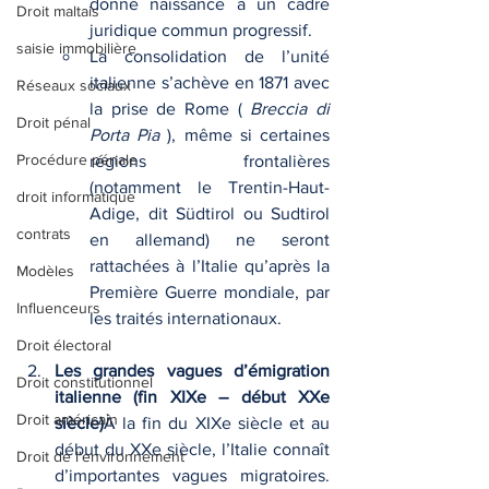
donné naissance à un cadre 
Droit maltais
juridique commun progressif.
saisie immobilière
La consolidation de l’unité 
italienne s’achève en 1871 avec 
Réseaux sociaux
la prise de Rome ( 
Breccia di 
Droit pénal
Porta Pia
 ), même si certaines 
Procédure pénale
régions frontalières 
(notamment le Trentin-Haut-
droit informatique
Adige, dit Südtirol ou Sudtirol 
contrats
en allemand) ne seront 
rattachées à l’Italie qu’après la 
Modèles
Première Guerre mondiale, par 
Influenceurs
les traités internationaux.
Droit électoral
Les grandes vagues d’émigration 
Droit constitutionnel
italienne (fin XIXe – début XXe 
Droit américain
siècle)
À la fin du XIXe siècle et au 
début du XXe siècle, l’Italie connaît 
Droit de l'environnement
d’importantes vagues migratoires. 