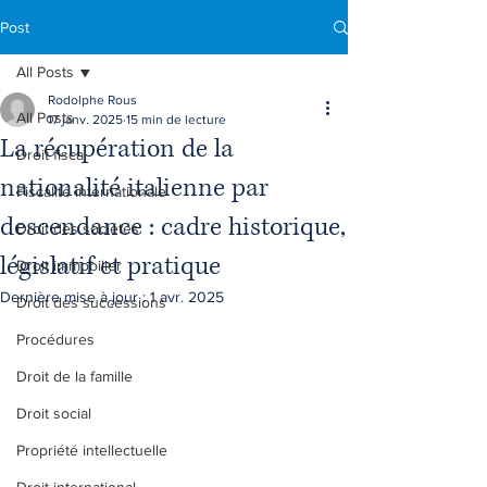
Post
All Posts
Rodolphe Rous
All Posts
17 janv. 2025
15 min de lecture
La récupération de la
Droit fiscal
nationalité italienne par
Fiscalité internationale
descendance : cadre historique,
Droit des sociétés
législatif et pratique
Droit immobilier
Dernière mise à jour :
1 avr. 2025
Droit des successions
Procédures
Droit de la famille
Droit social
Propriété intellectuelle