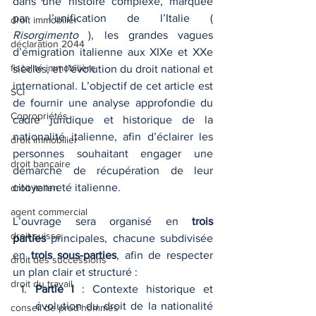
dans une histoire complexe, marquée 
par l’unification de l’Italie ( 
droit immobilier
Risorgimento
 ), les grandes vagues 
déclaration 2044
d’émigration italienne aux XIXe et XXe 
fiscalité immobilière
siècles, et l’évolution du droit national et 
international. L’objectif de cet article est 
SCI
de fournir une analyse approfondie du 
Copropriétés
cadre juridique et historique de la 
nationalité italienne, afin d’éclairer les 
droit immobilier
personnes souhaitant engager une 
droit bancaire
démarche de récupération de leur 
citoyenneté italienne.
droit italien
agent commercial
L’ouvrage sera organisé en 
trois 
droit suisse
parties
 principales, chacune subdivisée 
en 
trois sous-parties
, afin de respecter 
droit des successions
un plan clair et structuré :
droit du travail
Partie I
 : Contexte historique et 
évolution du droit de la nationalité 
conseil de prud'hommes