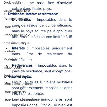
Droit maltais
sauf si une base fixe d’activité 
existe dans l’autre pays.
saisie immobilière
C. 
Dividendes, intérêts et redevances
Réseaux sociaux
Dividendes
 : imposables dans le 
pays de résidence du bénéficiaire, 
Droit pénal
mais le pays source peut appliquer 
Procédure pénale
une retenue à la source limitée à 15 
%.
droit informatique
Intérêts
 : imposables uniquement 
contrats
dans l’État de résidence du 
Modèles
bénéficiaire.
Redevances
 : imposables dans le 
Influenceurs
pays de résidence, sauf exceptions.
Droit électoral
D. 
Gains en capital
Les plus-values sur biens mobiliers 
Droit constitutionnel
sont généralement imposables dans 
Droit américain
l’État de résidence.
Les plus-values immobilières sont 
Droit de l'environnement
imposées dans l’État où le bien est 