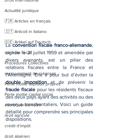
Droit international
Actualité juridique
🇫🇷 Articles en français
🇮🇹 Articoli in italiano
🇩🇪 Artikel auf Deutsch
La 
convention fiscale franco-allemande
, 
contrôle fiscal
signée le 21 juillet 1959 et amendée par 
divers avenants, est un pilier des 
Procédures Collectives
relations fiscales entre la France et 
recouvrement de créances
l'Allemagne. Elle a pour but d’éviter la 
double imposition
 et de prévenir la 
Perte moitié capitaux propres
fraude fiscale
 pour les résidents fiscaux 
Perte moitié capital social
des deux pays ayant des activités ou des 
revenus transfrontaliers. Voici un guide 
escroqueries scam
détaillé pour comprendre ses principales 
droit agricole
dispositions.
crédit d'impôt
droit algérien