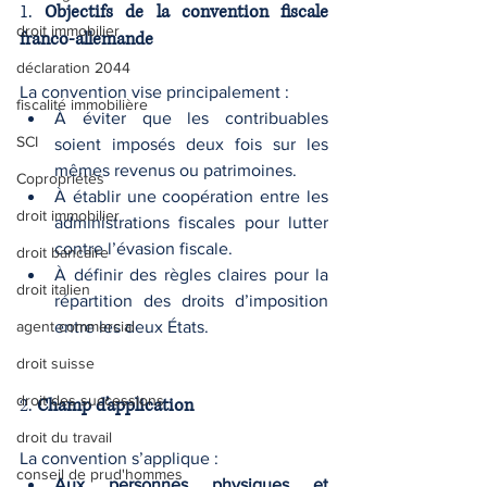
1. 
Objectifs de la convention fiscale 
droit immobilier
franco-allemande
déclaration 2044
La convention vise principalement :
fiscalité immobilière
À éviter que les contribuables 
SCI
soient imposés deux fois sur les 
mêmes revenus ou patrimoines.
Copropriétés
À établir une coopération entre les 
droit immobilier
administrations fiscales pour lutter 
contre l’évasion fiscale.
droit bancaire
À définir des règles claires pour la 
droit italien
répartition des droits d’imposition 
agent commercial
entre les deux États.
droit suisse
droit des successions
2. 
Champ d’application
droit du travail
La convention s’applique :
conseil de prud'hommes
Aux personnes physiques et 