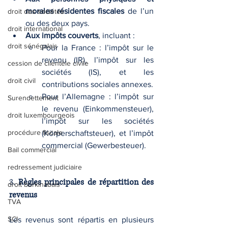
morales résidentes fiscales
 de l’un 
droit des sociétés
ou des deux pays.
droit international
Aux impôts couverts
, incluant :
droit sénégalais
Pour la France : l’impôt sur le 
revenu (IR), l’impôt sur les 
cession de clientèle civile
sociétés (IS), et les 
droit civil
contributions sociales annexes.
Pour l’Allemagne : l’impôt sur 
Surendettement
le revenu (Einkommensteuer), 
droit luxembourgeois
l’impôt sur les sociétés 
procédure fiscale
(Körperschaftsteuer), et l’impôt 
commercial (Gewerbesteuer).
Bail commercial
redressement judiciaire
3. 
Règles principales de répartition des 
droit burkinabais
revenus
TVA
SCI
Les revenus sont répartis en plusieurs 