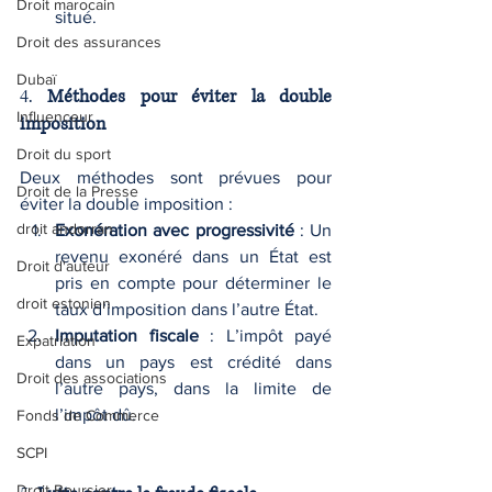
Droit marocain
situé.
Droit des assurances
Dubaï
4. 
Méthodes pour éviter la double 
Influenceur
imposition
Droit du sport
Deux méthodes sont prévues pour 
Droit de la Presse
éviter la double imposition :
droit andorran
Exonération avec progressivité
 : Un 
revenu exonéré dans un État est 
Droit d'auteur
pris en compte pour déterminer le 
droit estonien
taux d’imposition dans l’autre État.
Imputation fiscale
 : L’impôt payé 
Expatriation
dans un pays est crédité dans 
Droit des associations
l’autre pays, dans la limite de 
l’impôt dû.
Fonds de Commerce
SCPI
Droit Boursier