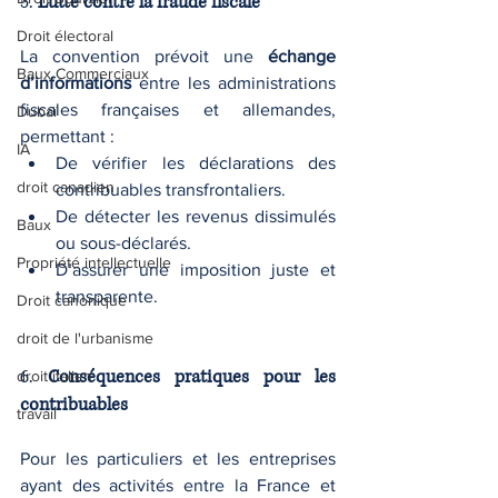
5. 
Lutte contre la fraude fiscale
Droit électoral
La convention prévoit une 
échange 
Baux Commerciaux
d’informations
 entre les administrations 
fiscales françaises et allemandes, 
Dubaï
permettant :
IA
De vérifier les déclarations des 
droit canadien
contribuables transfrontaliers.
De détecter les revenus dissimulés 
Baux
ou sous-déclarés.
Propriété intellectuelle
D’assurer une imposition juste et 
transparente.
Droit canonique
droit de l'urbanisme
6. 
Conséquences pratiques pour les 
droit italien
contribuables
travail
Pour les particuliers et les entreprises 
ayant des activités entre la France et 