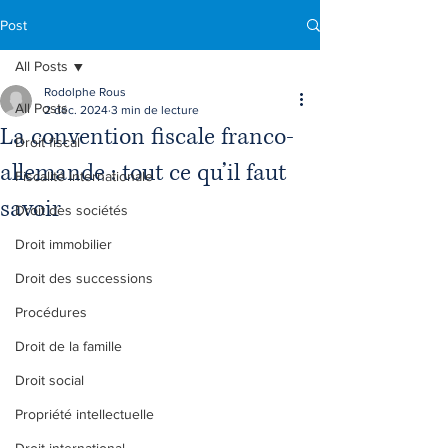
Post
All Posts
Rodolphe Rous
All Posts
2 déc. 2024
3 min de lecture
La convention fiscale franco-
Droit fiscal
allemande : tout ce qu’il faut
Fiscalité internationale
savoir
Droit des sociétés
Droit immobilier
Droit des successions
Procédures
Droit de la famille
Droit social
Propriété intellectuelle