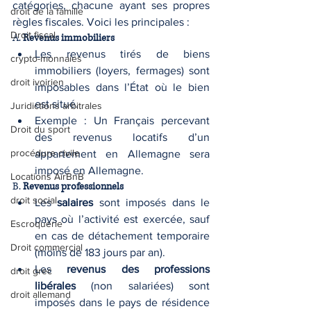
catégories, chacune ayant ses propres 
droit de la famille
règles fiscales. Voici les principales :
Droit fiscal
A. 
Revenus immobiliers
Les revenus tirés de biens 
crypto-monnaies
immobiliers (loyers, fermages) sont 
droit ivoirien
imposables dans l’État où le bien 
est situé.
Juridictions arbitrales
Exemple : Un Français percevant 
Droit du sport
des revenus locatifs d’un 
procédure civile
appartement en Allemagne sera 
imposé en Allemagne.
Locations AirBnB
B. 
Revenus professionnels
droit social
Les 
salaires
 sont imposés dans le 
pays où l’activité est exercée, sauf 
Escroquerie
en cas de détachement temporaire 
Droit commercial
(moins de 183 jours par an).
Les 
revenus des professions 
droit grec
libérales
 (non salariées) sont 
droit allemand
imposés dans le pays de résidence 