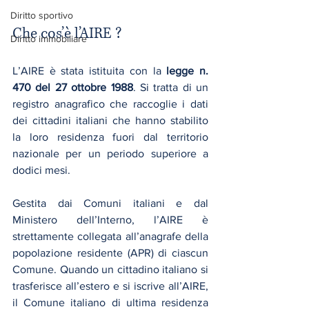
Diritto sportivo
Che cos’è l’AIRE ?
Diritto immobiliare
L’AIRE è stata istituita con la 
legge n. 
470 del 27 ottobre 1988
. Si tratta di un 
registro anagrafico che raccoglie i dati 
dei cittadini italiani che hanno stabilito 
la loro residenza fuori dal territorio 
nazionale per un periodo superiore a 
dodici mesi.
Gestita dai Comuni italiani e dal 
Ministero dell’Interno, l’AIRE è 
strettamente collegata all’anagrafe della 
popolazione residente (APR) di ciascun 
Comune. Quando un cittadino italiano si 
trasferisce all’estero e si iscrive all’AIRE, 
il Comune italiano di ultima residenza 