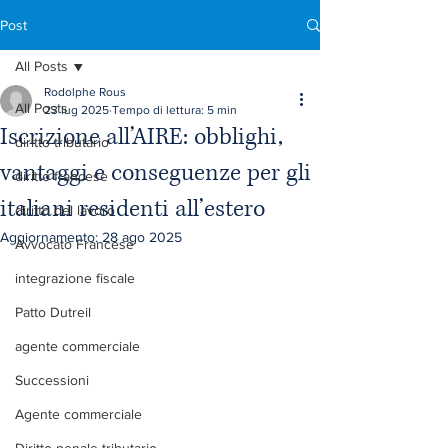
Post
All Posts
Rodolphe Rous
All Posts
23 lug 2025
Tempo di lettura: 5 min
Iscrizione all’AIRE: obblighi,
diritto tributario
vantaggi e conseguenze per gli
diritto francese
italiani residenti all’estero
diritto del lavoro
Aggiornamento:
28 ago 2025
Avvocato Francese
integrazione fiscale
Patto Dutreil
agente commerciale
Successioni
Agente commerciale