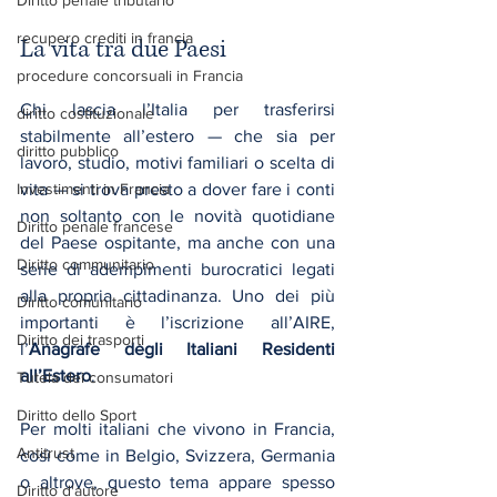
Diritto penale tributario
recupero crediti in francia
La vita tra due Paesi
procedure concorsuali in Francia
Chi lascia l’Italia per trasferirsi 
diritto costituzionale
stabilmente all’estero — che sia per 
diritto pubblico
lavoro, studio, motivi familiari o scelta di 
Investimenti in Francia
vita — si trova presto a dover fare i conti 
non soltanto con le novità quotidiane 
Diritto penale francese
del Paese ospitante, ma anche con una 
Diritto communitario
serie di adempimenti burocratici legati 
alla propria cittadinanza. Uno dei più 
Diritto comunitario
importanti è l’iscrizione all’AIRE, 
Diritto dei trasporti
l’
Anagrafe degli Italiani Residenti 
all’Estero
.
Tutela dei consumatori
Diritto dello Sport
Per molti italiani che vivono in Francia, 
Antitrust
così come in Belgio, Svizzera, Germania 
o altrove, questo tema appare spesso 
Diritto d'autore