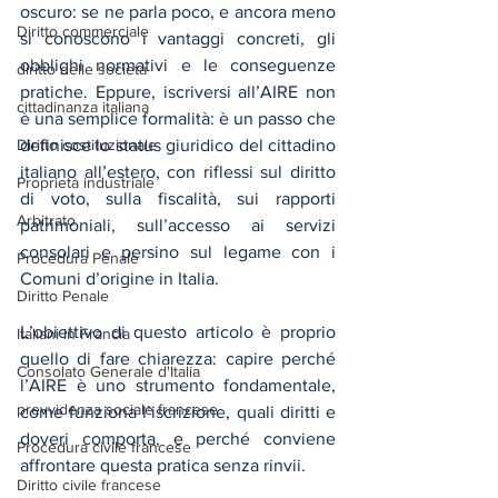
oscuro: se ne parla poco, e ancora meno 
Diritto commerciale
si conoscono i vantaggi concreti, gli 
obblighi normativi e le conseguenze 
diritto delle società
pratiche. Eppure, iscriversi all’AIRE non 
cittadinanza italiana
è una semplice formalità: è un passo che 
Diritto costituzionale
definisce lo status giuridico del cittadino 
italiano all’estero, con riflessi sul diritto 
Proprietà industriale
di voto, sulla fiscalità, sui rapporti 
Arbitrato
patrimoniali, sull’accesso ai servizi 
consolari e persino sul legame con i 
Procedura Penale
Comuni d’origine in Italia.
Diritto Penale
L’obiettivo di questo articolo è proprio 
Italiani in Francia
quello di fare chiarezza: capire perché 
Consolato Generale d'Italia
l’AIRE è uno strumento fondamentale, 
prevvidenza sociale francese
come funziona l’iscrizione, quali diritti e 
doveri comporta, e perché conviene 
Procedura civile francese
affrontare questa pratica senza rinvii.
Diritto civile francese