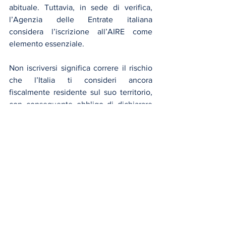
abituale. Tuttavia, in sede di verifica, 
l’Agenzia delle Entrate italiana 
considera l’iscrizione all’AIRE come 
elemento essenziale.
Non iscriversi significa correre il rischio 
che l’Italia ti consideri ancora 
fiscalmente residente sul suo territorio, 
con conseguente obbligo di dichiarare 
tutti i redditi mondiali anche lì. Un 
rischio che, per chi lavora stabilmente in 
Francia e paga le imposte allo Stato 
francese, si traduce in potenziali 
accertamenti e contenziosi.
Dimensione politica e sociale 
dell’AIRE