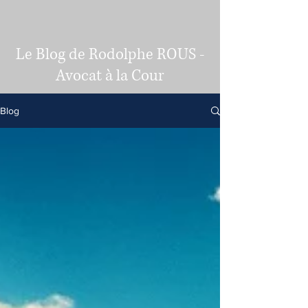
Le Blog de Rodolphe ROUS -
Avocat à la Cour
Blog