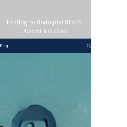
Le Blog de Rodolphe ROUS -
Avocat à la Cour
Blog