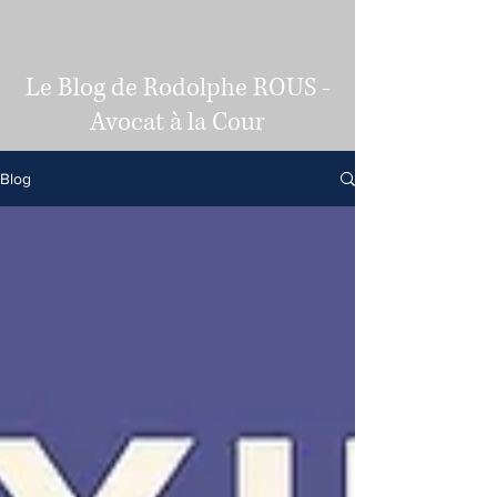
Le Blog de Rodolphe ROUS -
Avocat à la Cour
Blog