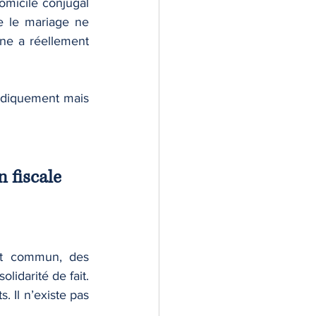
micile conjugal 
 le mariage ne 
ne a réellement 
ridiquement mais 
n fiscale
nt commun, des 
darité de fait. 
 Il n’existe pas 