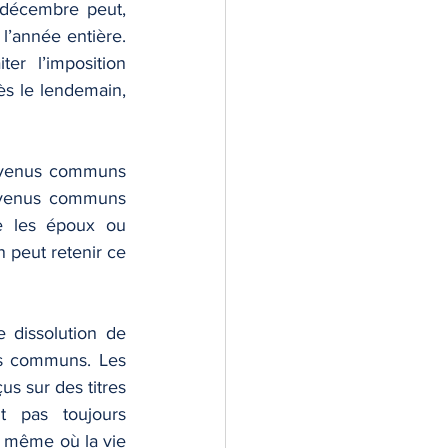
décembre peut, 
l’année entière. 
r l’imposition 
s le lendemain, 
revenus communs 
revenus communs 
e les époux ou 
n peut retenir ce 
 dissolution de 
us communs. Les 
s sur des titres 
 pas toujours 
t même où la vie 