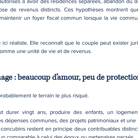
autorisés à avoir des résidences séparées, abandon du do
ose de revenus distincts. Ces hypothèses montrent que
à maintenir un foyer fiscal commun lorsque la vie commu
e ici réaliste. Elle reconnaît que le couple peut exister ju
comme une unité de vie et de revenus.
nage : beaucoup d’amour, peu de protectio
obablement le terrain le plus risqué.
t durer vingt ans, produire des enfants, un logeme
s dépenses communes, des projets patrimoniaux et une soli
 concubins restent en principe deux contribuables distincts.
un comparable à celui des époux ou partenaires pacsés. 