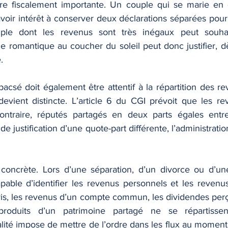
tre fiscalement importante. Un couple qui se marie en 
 avoir intérêt à conserver deux déclarations séparées pour 
ple dont les revenus sont très inégaux peut souhaite
romantique au coucher du soleil peut donc justifier, dè
.
acsé doit également être attentif à la répartition des 
 devient distincte. L’article 6 du CGI prévoit que les 
ontraire, réputés partagés en deux parts égales entr
de justification d’une quote-part différente, l’administratio
 concrète. Lors d’une séparation, d’un divorce ou d’une
apable d’identifier les revenus personnels et les reven
vis, les revenus d’un compte commun, les dividendes perçu
oduits d’un patrimoine partagé ne se répartissent
calité impose de mettre de l’ordre dans les flux au momen