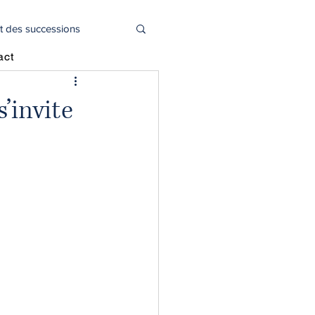
t des successions
act
l
Actualité juridique
’invite
oitié capital social
déclaration 2044