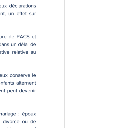
ux déclarations 
nt, un effet sur 
ture de PACS et 
dans un délai de 
ive relative au 
eux conserve le 
fants alternent 
ent peut devenir 
mariage : époux 
 divorce ou de 