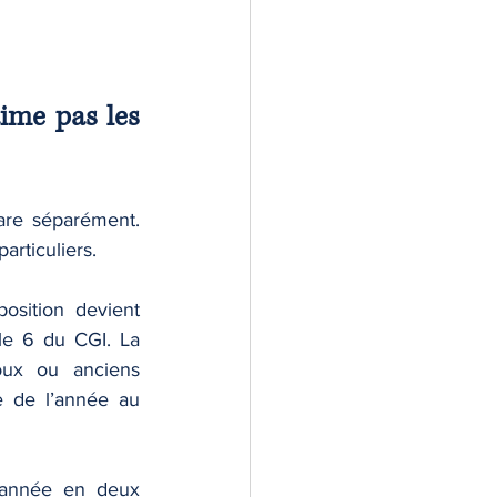
ime pas les 
are séparément. 
rticuliers. 
sition devient 
le 6 du CGI. La 
oux ou anciens 
 de l’année au 
’année en deux 