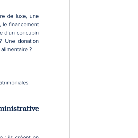
re de luxe, une 
 le financement 
ie d’un concubin 
? Une donation 
alimentaire ? 
atrimoniales.
inistrative 
: ils créent en 