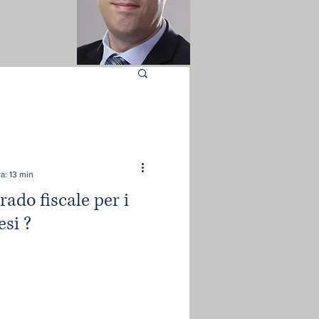
a: 13 min
rado fiscale per i
esi ?