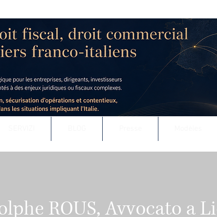
 - AVOCAT AU BARREAU DE LYON
uridique & fiscal des entreprises
t défense contentieuse, en France comme à l’international
SERVIZI
BLOG
Presse
Modèles
dolphe ROUS, Avvocato a L