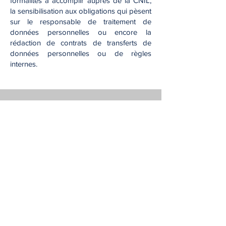
formalités à accomplir auprès de la CNIL,
la sensibilisation aux obligations qui pèsent
sur le responsable de traitement de
données personnelles ou encore la
rédaction de contrats de transferts de
données personnelles ou de règles
internes.
CABINET
Rodolphe ROUS
139 rue Vendôme 69006 LYON
E-Mail :
rodolphe.rous@rous-avocat.fr
Tél : 04
28 29 41 35
/ Fax :
04 78 24 28 90
Politique en matière de cookies
Politique de confidentialité
Conditions d'utilisation