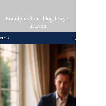
Rodolphe Rous' blog, lawyer
in Lyon
BLOG