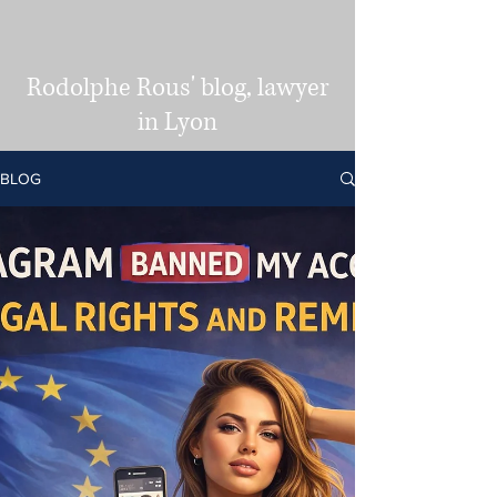
Rodolphe Rous' blog, lawyer
in Lyon
BLOG