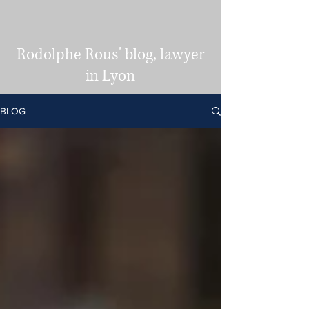
Rodolphe Rous' blog, lawyer
in Lyon
BLOG