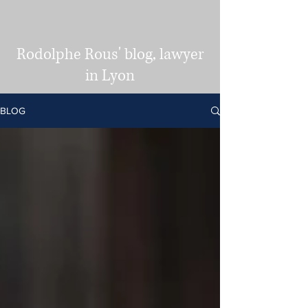
Rodolphe Rous' blog, lawyer
in Lyon
BLOG