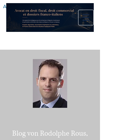
Anwaltskanzlei
Blog von Rodolphe Rous,