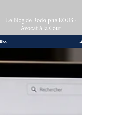
Le Blog de Rodolphe ROUS -
Avocat à la Cour
Blog