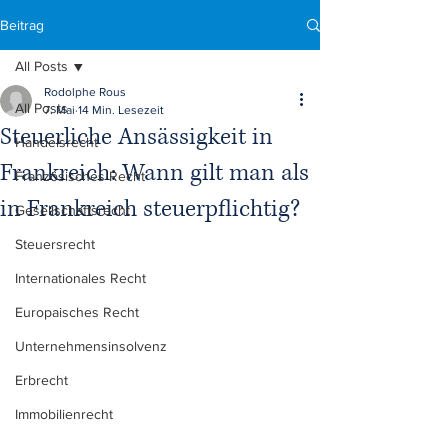
Beitrag
All Posts
Rodolphe Rous
All Posts
7. Mai
14 Min. Lesezeit
Steuerliche Ansässigkeit in
Handelsrecht
Frankreich: Wann gilt man als
Französisches Recht
in Frankreich steuerpflichtig?
Gesellschaftsrecht
Steuersrecht
Internationales Recht
Europaisches Recht
Unternehmensinsolvenz
Erbrecht
Immobilienrecht