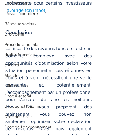
intéressante pour certains investisseurs​
Droit maltais
 (
Corrige ton impôt
)
​.
saisie immobilière
Réseaux sociaux
Conclusion
Droit pénal
Procédure pénale
La fiscalité des revenus fonciers reste un 
droit informatique
domaine complexe, avec des 
opportunités d'optimisation selon votre 
contrats
situation personnelle. Les réformes en 
Modèles
cours et à venir nécessitent une veille 
constante et, potentiellement, 
Influenceurs
l'accompagnement par un professionnel 
Droit électoral
pour s'assurer de faire les meilleurs 
Droit constitutionnel
choix. En vous préparant dès 
maintenant, vous pouvez non 
Droit américain
seulement optimiser votre déclaration 
Droit de l'environnement
de revenus 2023 mais également 
planifier vos investissements futurs de 