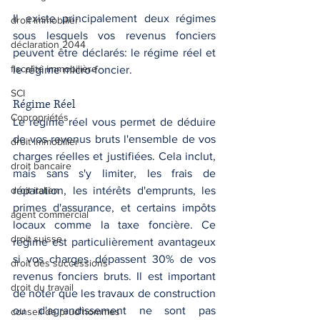
Il existe principalement deux régimes 
droit immobilier
sous lesquels vos revenus fonciers 
déclaration 2044
peuvent être déclarés: le régime réel et 
fiscalité immobilière
le régime micro-foncier.
SCI
Régime Réel
Copropriétés
Le régime réel vous permet de déduire 
de vos revenus bruts l'ensemble de vos 
droit immobilier
charges réelles et justifiées. Cela inclut, 
droit bancaire
mais sans s'y limiter, les frais de 
droit italien
réparation, les intérêts d'emprunts, les 
primes d'assurance, et certains impôts 
agent commercial
locaux comme la taxe foncière. Ce 
droit suisse
régime est particulièrement avantageux 
si vos charges dépassent 30% de vos 
droit des successions
revenus fonciers bruts. Il est important 
droit du travail
de noter que les travaux de construction 
ou d'agrandissement ne sont pas 
conseil de prud'hommes