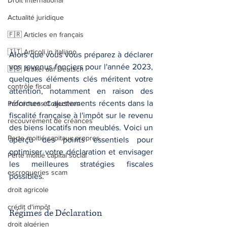
Droit international
Actualité juridique
🇫🇷 Articles en français
🇮🇹 Articoli in italiano
Alors que vous vous préparez à déclarer 
vos revenus fonciers pour l'année 2023, 
🇩🇪 Artikel auf Deutsch
quelques éléments clés méritent votre 
contrôle fiscal
attention, notamment en raison des 
réformes et ajustements récents dans la 
Procédures Collectives
fiscalité française à l'impôt sur le revenu 
recouvrement de créances
des biens locatifs non meublés. Voici un 
Perte moitié capitaux propres
aperçu des points essentiels pour 
optimiser votre déclaration et envisager 
Perte moitié capital social
les meilleures stratégies fiscales 
escroqueries scam
possibles.
droit agricole
crédit d'impôt
Régimes de Déclaration
droit algérien