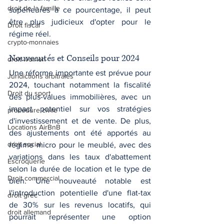
droit de la famille
supérieures à ce pourcentage, il peut 
être plus judicieux d'opter pour le 
Droit fiscal
régime réel.
crypto-monnaies
Nouveautés et Conseils pour 2024
droit ivoirien
Une réforme importante est prévue pour 
Juridictions arbitrales
2024, touchant notamment la fiscalité 
Droit du sport
des plus-values immobilières, avec un 
impact potentiel sur vos stratégies 
procédure civile
d'investissement et de vente. De plus, 
Locations AirBnB
des ajustements ont été apportés au 
droit social
régime micro pour le meublé, avec des 
variations dans les taux d'abattement 
Escroquerie
selon la durée de location et le type de 
Droit commercial
bien. Une nouveauté notable est 
l'introduction potentielle d'une flat-tax 
droit grec
de 30% sur les revenus locatifs, qui 
droit allemand
pourrait représenter une option 