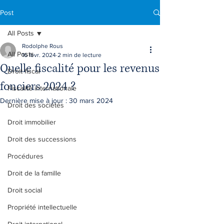
Post
All Posts
Rodolphe Rous
All Posts
16 févr. 2024
2 min de lecture
Quelle fiscalité pour les revenus
Droit fiscal
fonciers 2024 ?
Fiscalité internationale
Dernière mise à jour :
30 mars 2024
Droit des sociétés
Droit immobilier
Droit des successions
Procédures
Droit de la famille
Droit social
Propriété intellectuelle