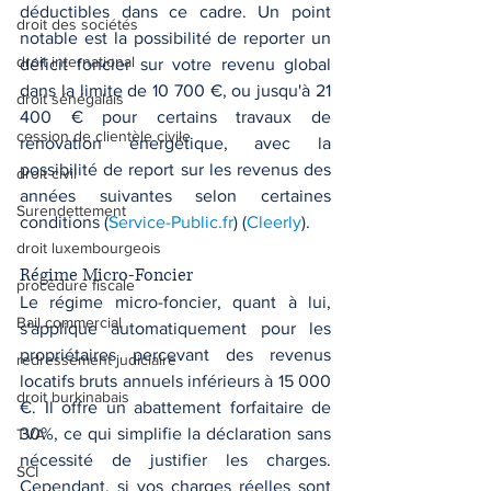
déductibles dans ce cadre. Un point 
droit des sociétés
notable est la possibilité de reporter un 
droit international
déficit foncier sur votre revenu global 
dans la limite de 10 700 €, ou jusqu'à 21 
droit sénégalais
400 € pour certains travaux de 
cession de clientèle civile
rénovation énergétique, avec la 
possibilité de report sur les revenus des 
droit civil
années suivantes selon certaines 
Surendettement
conditions​
 (
Service-Public.fr
)
 (
Cleerly
)
​.
droit luxembourgeois
Régime Micro-Foncier
procédure fiscale
Le régime micro-foncier, quant à lui, 
Bail commercial
s'applique automatiquement pour les 
propriétaires percevant des revenus 
redressement judiciaire
locatifs bruts annuels inférieurs à 15 000 
droit burkinabais
€. Il offre un abattement forfaitaire de 
30%, ce qui simplifie la déclaration sans 
TVA
nécessité de justifier les charges. 
SCI
Cependant, si vos charges réelles sont 