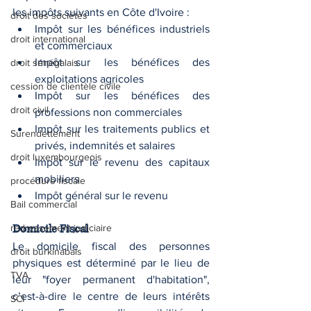
les impôts suivants en Côte d'Ivoire :
droit des sociétés
Impôt sur les bénéfices industriels 
droit international
et commerciaux
Impôt sur les bénéfices des 
droit sénégalais
exploitations agricoles
cession de clientèle civile
Impôt sur les bénéfices des 
droit civil
professions non commerciales
Impôt sur les traitements publics et 
Surendettement
privés, indemnités et salaires
droit luxembourgeois
Impôt sur le revenu des capitaux 
mobiliers
procédure fiscale
Impôt général sur le revenu
Bail commercial
Domicile Fiscal
redressement judiciaire
Le domicile fiscal des personnes 
droit burkinabais
physiques est déterminé par le lieu de 
TVA
leur "foyer permanent d'habitation", 
c’est-à-dire le centre de leurs intérêts 
SCI