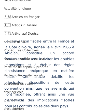
Droit international
Actualité juridique
🇫🇷 Articles en français
🇮🇹 Articoli in italiano
🇩🇪 Artikel auf Deutsch
La convention fiscale entre la France et 
contrôle fiscal
la Côte d'Ivoire, signée le 6 avril 1966 à 
Procédures Collectives
Abidjan, constitue un accord 
recouvrement de créances
fondamental visant à éviter les doubles 
impositions et à établir des règles 
Perte moitié capitaux propres
d’assistance réciproque en matière 
Perte moitié capital social
fiscale. Cet article détaille les 
principales dispositions de cette 
escroqueries scam
convention ainsi que les avenants qui 
droit agricole
l’ont modifiée, offrant ainsi une vue 
d'ensemble des implications fiscales 
crédit d'impôt
pour les contribuables des deux pays.
droit algérien