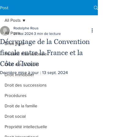
Post
All Posts
Rodolphe Rous
All Posts
31 mai 2024
3 min de lecture
Décryptage de la Convention
Droit fiscal
fiscale entre la France et la
Fiscalité internationale
Côte d'Ivoire
Droit des sociétés
Dernière mise à jour :
13 sept. 2024
Droit immobilier
Droit des successions
Procédures
Droit de la famille
Droit social
Propriété intellectuelle