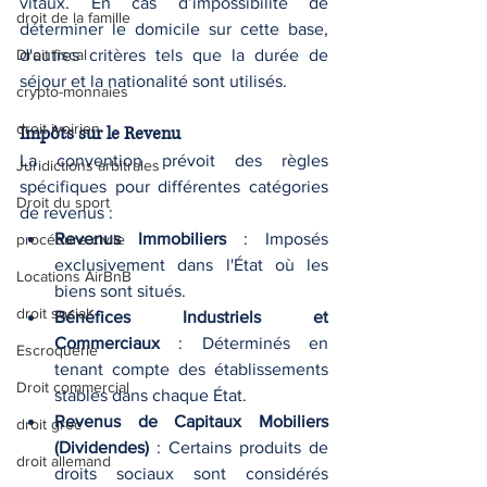
vitaux. En cas d’impossibilité de 
droit de la famille
déterminer le domicile sur cette base, 
Droit fiscal
d'autres critères tels que la durée de 
séjour et la nationalité sont utilisés.
crypto-monnaies
droit ivoirien
Impôts sur le Revenu
La convention prévoit des règles 
Juridictions arbitrales
spécifiques pour différentes catégories 
Droit du sport
de revenus :
Revenus Immobiliers
 : Imposés 
procédure civile
exclusivement dans l'État où les 
Locations AirBnB
biens sont situés.
droit social
Bénéfices Industriels et 
Commerciaux
 : Déterminés en 
Escroquerie
tenant compte des établissements 
Droit commercial
stables dans chaque État.
Revenus de Capitaux Mobiliers 
droit grec
(Dividendes)
 : Certains produits de 
droit allemand
droits sociaux sont considérés 