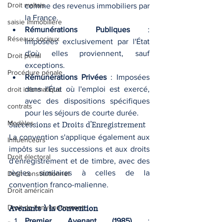
Droit maltais
comme des revenus immobiliers par 
la France.
saisie immobilière
Rémunérations Publiques
 : 
Réseaux sociaux
Imposées exclusivement par l'État 
d'où elles proviennent, sauf 
Droit pénal
exceptions.
Procédure pénale
Rémunérations Privées
 : Imposées 
dans l'État où l'emploi est exercé, 
droit informatique
avec des dispositions spécifiques 
contrats
pour les séjours de courte durée.
Modèles
Successions et Droits d’Enregistrement
La convention s'applique également aux 
Influenceurs
impôts sur les successions et aux droits 
Droit électoral
d'enregistrement et de timbre, avec des 
règles similaires à celles de la 
Droit constitutionnel
convention franco-malienne.
Droit américain
Droit de l'environnement
Avenants à la Convention
Premier Avenant (1985)
 : 