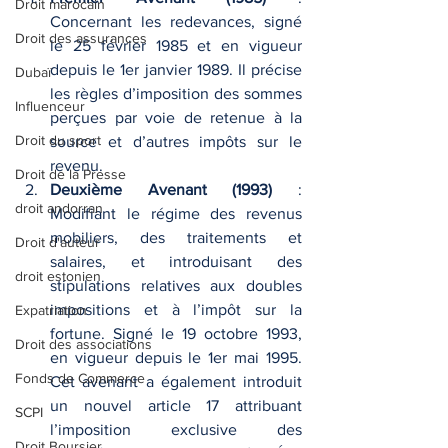
Droit marocain
Concernant les redevances, signé 
Droit des assurances
le 25 février 1985 et en vigueur 
depuis le 1er janvier 1989. Il précise 
Dubaï
les règles d’imposition des sommes 
Influenceur
perçues par voie de retenue à la 
Droit du sport
source et d’autres impôts sur le 
revenu.
Droit de la Presse
Deuxième Avenant (1993)
 : 
droit andorran
Modifiant le régime des revenus 
mobiliers, des traitements et 
Droit d'auteur
salaires, et introduisant des 
droit estonien
stipulations relatives aux doubles 
impositions et à l’impôt sur la 
Expatriation
fortune. Signé le 19 octobre 1993, 
Droit des associations
en vigueur depuis le 1er mai 1995. 
Fonds de Commerce
Cet avenant a également introduit 
un nouvel article 17 attribuant 
SCPI
l’imposition exclusive des 
Droit Boursier