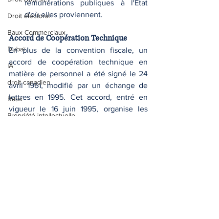
rémunérations publiques à l'État 
d'où elles proviennent.
Droit électoral
Baux Commerciaux
Accord de Coopération Technique
Dubaï
En plus de la convention fiscale, un 
accord de coopération technique en 
IA
matière de personnel a été signé le 24 
droit canadien
avril 1961, modifié par un échange de 
lettres en 1995. Cet accord, entré en 
Baux
vigueur le 16 juin 1995, organise les 
Propriété intellectuelle
échanges de personnel entre les deux 
Droit canonique
pays.
droit de l'urbanisme
Assistance Administrative
droit italien
La convention inclut des clauses 
d’assistance mutuelle administrative, 
travail
permettant l’échange de 
renseignements et le recouvrement des 
impôts ou autres créances entre les 