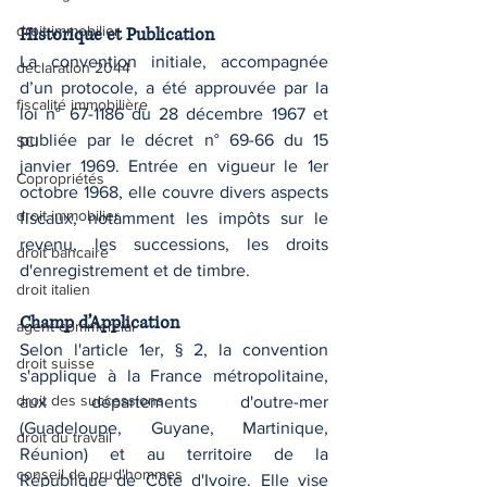
droit immobilier
Historique et Publication
La convention initiale, accompagnée 
déclaration 2044
d’un protocole, a été approuvée par la 
fiscalité immobilière
loi n° 67-1186 du 28 décembre 1967 et 
publiée par le décret n° 69-66 du 15 
SCI
janvier 1969. Entrée en vigueur le 1er 
Copropriétés
octobre 1968, elle couvre divers aspects 
droit immobilier
fiscaux, notamment les impôts sur le 
revenu, les successions, les droits 
droit bancaire
d'enregistrement et de timbre.
droit italien
Champ d’Application
agent commercial
Selon l'article 1er, § 2, la convention 
droit suisse
s'applique à la France métropolitaine, 
droit des successions
aux départements d'outre-mer 
(Guadeloupe, Guyane, Martinique, 
droit du travail
Réunion) et au territoire de la 
conseil de prud'hommes
République de Côte d'Ivoire. Elle vise 