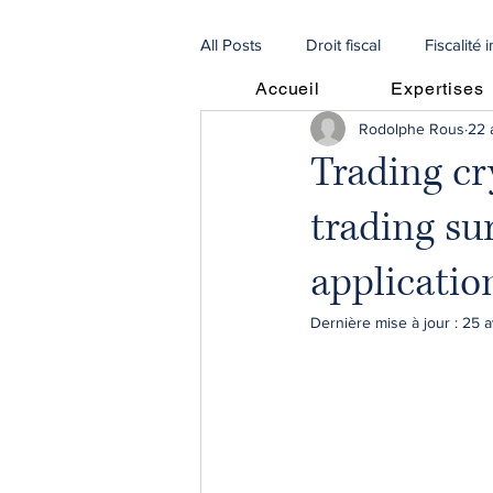
All Posts
Droit fiscal
Fiscalité 
Accueil
Expertises
Rodolphe Rous
22 
Procédures
Droit de la famill
Trading cry
trading su
🇫🇷 Articles en français
🇮🇹 
applicatio
Procédures Collectives
recou
Dernière mise à jour :
25 a
escroqueries scam
droit agri
fiscalité immobilière
SCI