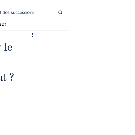
t des successions
act
l
Actualité juridique
 le
ut ?
oitié capital social
déclaration 2044