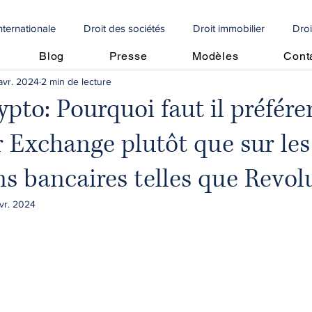
internationale
Droit des sociétés
Droit immobilier
Droi
Blog
Presse
Modèles
Cont
avr. 2024
2 min de lecture
e
Droit social
Propriété intellectuelle
Droit internationa
pto: Pourquoi faut il préférer
r Exchange plutôt que sur les
Articoli in italiano
🇩🇪 Artikel auf Deutsch
contrôle fiscal
ns bancaires telles que Revol
vrement de créances
Perte moitié capitaux propres
Perte m
vr. 2024
cole
crédit d'impôt
droit algérien
droit immobilier
Copropriétés
droit immobilier
droit bancaire