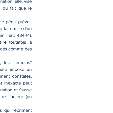
tion, elle, vise 
du fait que le 
de pénal prévoit 
 la remise d’un 
, art. 434-14). 
re toutefois la 
gardés comme des 
 les “témoins” 
exte impose un 
ement constatés, 
nt inexacte peut 
rnation et fausse 
re l’auteur (ou 
ns qui répriment 