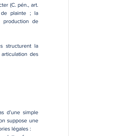
r (C. pén., art. 
de plainte ; la 
a production de 
 structurent la 
articulation des 
as d’une simple 
discussion, ni du fait de “demander” à quelqu’un de témoigner. La subornation suppose une 
ries légales :