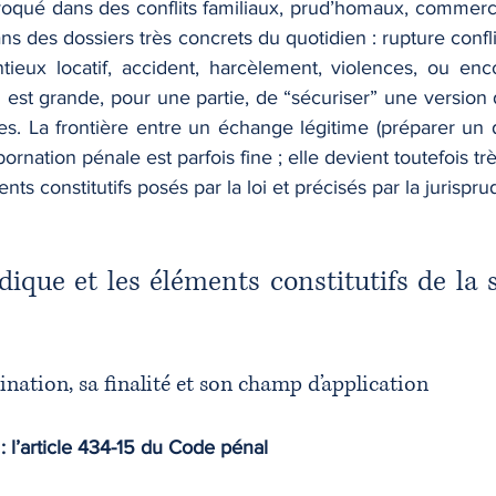
voqué dans des conflits familiaux, prud’homaux, commerc
ns des dossiers très concrets du quotidien : rupture conflic
tieux locatif, accident, harcèlement, violences, ou encor
n est grande, pour une partie, de “sécuriser” une version d
ées. La frontière entre un échange légitime (préparer un dos
rnation pénale est parfois fine ; elle devient toutefois trè
nts constitutifs posés par la loi et précisés par la jurispr
idique et les éléments constitutifs de la 
ination, sa finalité et son champ d’application
 : l’article 434-15 du Code pénal