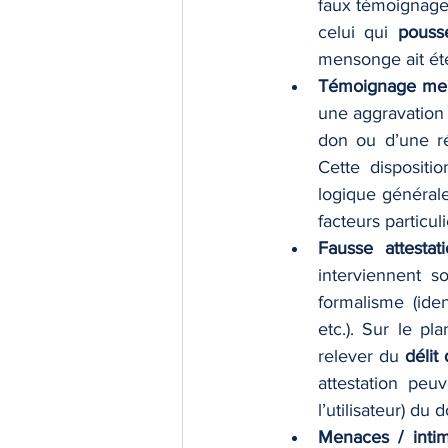
faux témoignage (
celui qui 
pouss
mensonge ait été
Témoignage men
une aggravation 
don ou d’une réc
Cette dispositi
logique générale
facteurs particul
Fausse attestat
interviennent so
formalisme (iden
etc.). Sur le pl
relever du 
délit
attestation peuv
l’utilisateur) d
Menaces / intim