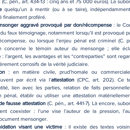
C. pén., art. 434-13 : cinq ans et 75 000 euros). La suborna
e
 quelqu’un à mentir (ou à se taire), indépendamment 
 finalement proféré.
songer aggravé provoqué par don/récompense
 : le Co
du faux témoignage, notamment lorsqu’il est provoqué par
ompense, ou lorsque l’enjeu pénal est criminel (C. pén.
on concerne le témoin auteur du mensonge ; elle éclai
 : l’argent, les avantages et les “contreparties” sont re
ièrement corrosifs de la vérité judiciaire.
ion
 : en matière civile, prud’homale ou commerciale,
uvent par écrit via l’
attestation
 (CPC, art. 202). Ce t
tité, lien avec les parties, relation de faits personnell
an pénal, établir ou utiliser une attestation matérielleme
 de fausse attestation
 (C. pén., art. 441-7). Là encore, subo
ent coexister : l’une vise l’auteur de la pression, l’aut
u document mensonger.
idation visant une victime
 : il existe des textes voisi