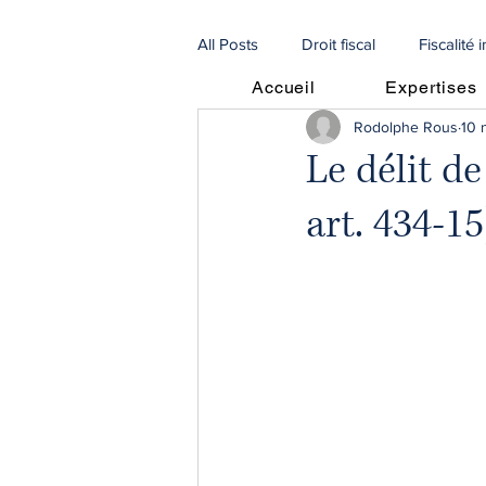
All Posts
Droit fiscal
Fiscalité 
Accueil
Expertises
Rodolphe Rous
10 
Procédures
Droit de la famill
Le délit d
art. 434-15
🇫🇷 Articles en français
🇮🇹 
Procédures Collectives
recou
escroqueries scam
droit agri
fiscalité immobilière
SCI