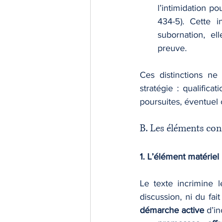
l’intimidation po
434-5). Cette i
subornation, ell
preuve.
Ces distinctions ne 
stratégie : qualifica
poursuites, éventuel 
B. Les éléments cons
1. L’élément matérie
Le texte incrimine l
démarche active
 d’i