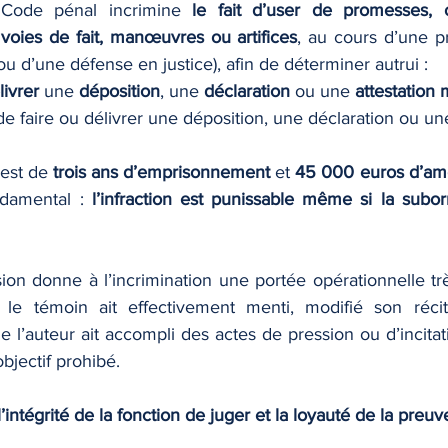
 Code pénal incrimine 
le fait d’user de promesses, of
voies de fait, manœuvres ou artifices
, au cours d’une p
 d’une défense en justice), afin de déterminer autrui :
livrer
 une 
déposition
, une 
déclaration
 ou une 
attestation
de faire ou délivrer une déposition, une déclaration ou une
est de 
trois ans d’emprisonnement
 et 
45 000 euros d’a
ndamental : 
l’infraction est punissable même si la suborn
ion donne à l’incrimination une portée opérationnelle très 
le témoin ait effectivement menti, modifié son récit
que l’auteur ait accompli des actes de pression ou d’incitat
’objectif prohibé.
 l’intégrité de la fonction de juger et la loyauté de la preuv