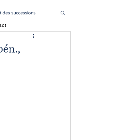
t des successions
act
l
Actualité juridique
pén.,
oitié capital social
déclaration 2044