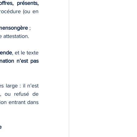
fres, présents, 
rocédure (ou en 
 mensongère
 ;
 attestation.
mende
, et le texte 
ation n’est pas 
large : il n’est 
, ou refusé de 
ion entrant dans 
e