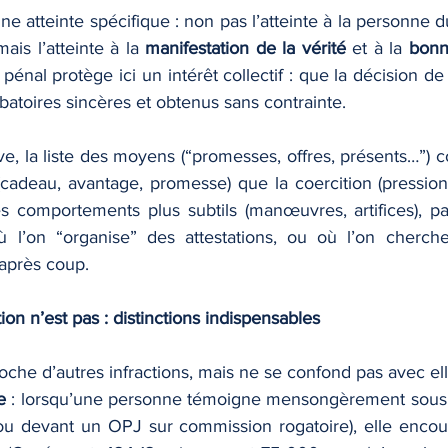
ne atteinte spécifique : non pas l’atteinte à la personne
mais l’atteinte à la 
manifestation de la vérité
 et à la 
bonne
t pénal protège ici un intérêt collectif : que la décision de
atoires sincères et obtenus sans contrainte.
e, la liste des moyens (“promesses, offres, présents…”) c
(cadeau, avantage, promesse) que la coercition (pression
es comportements plus subtils (manœuvres, artifices), pa
ù l’on “organise” des attestations, ou où l’on cherche
 après coup.
ion n’est pas : distinctions indispensables
oche d’autres infractions, mais ne se confond pas avec ell
e
 : lorsqu’une personne témoigne mensongèrement sous 
(ou devant un OPJ sur commission rogatoire), elle encour