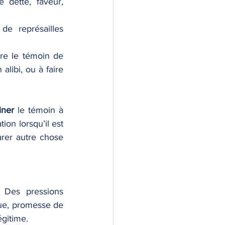
 dette, faveur, 
de représailles 
re le témoin de 
libi, ou à faire 
iner
 le témoin à 
on lorsqu’il est 
rer autre chose 
 Des pressions 
ue, promesse de 
égitime.