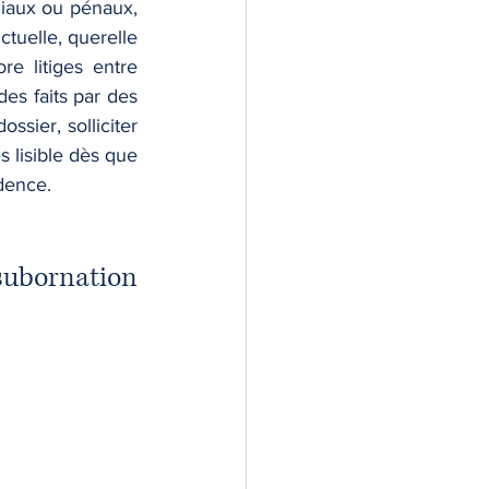
iaux ou pénaux, 
tuelle, querelle 
e litiges entre 
es faits par des 
sier, solliciter 
s lisible dès que 
udence.
subornation 