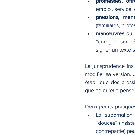
promesses, offr
emploi, service, e
pressions, mena
(familiales, prof
manœuvres ou ar
“corriger” son ré
signer un texte 
La jurisprudence insi
modifier sa version. U
établi que des press
que ce qu’elle pense ê
Deux points pratique
La subornation
“douces” (insist
contrepartie) peu