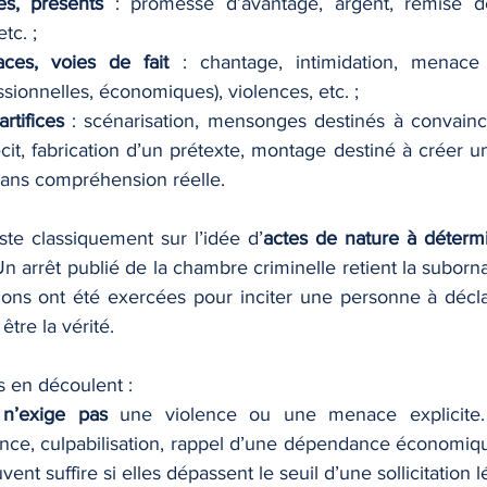
es, présents
 : promesse d’avantage, argent, remise de
tc. ;
ces, voies de fait
 : chantage, intimidation, menace 
essionnelles, économiques), violences, etc. ;
tifices
 : scénarisation, mensonges destinés à convainc
cit, fabrication d’un prétexte, montage destiné à créer un a
sans compréhension réelle.
ste classiquement sur l’idée d’
actes de nature à déterm
n arrêt publié de la chambre criminelle retient la subornati
ions ont été exercées pour inciter une personne à décla
tre la vérité. 
s en découlent :
 
n’exige pas
 une violence ou une menace explicite.
ance, culpabilisation, rappel d’une dépendance économiq
vent suffire si elles dépassent le seuil d’une sollicitation l