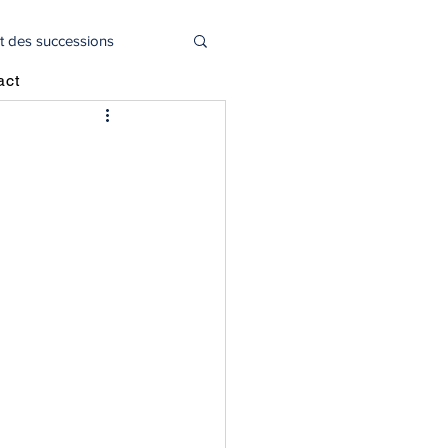
t des successions
act
l
Actualité juridique
oitié capital social
déclaration 2044