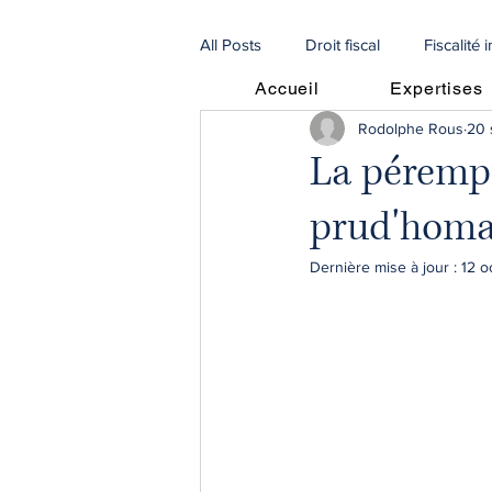
All Posts
Droit fiscal
Fiscalité 
Accueil
Expertises
Rodolphe Rous
20 
Procédures
Droit de la famill
La pérempt
prud'homa
🇫🇷 Articles en français
🇮🇹 
Dernière mise à jour :
12 o
Procédures Collectives
recou
escroqueries scam
droit agri
fiscalité immobilière
SCI