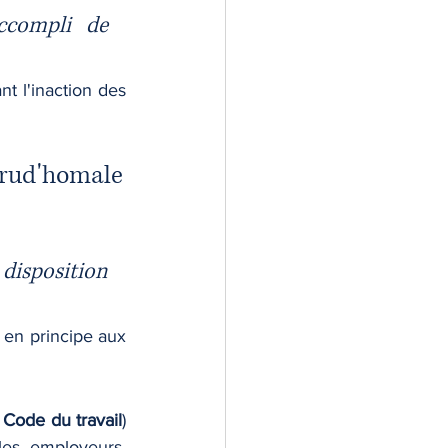
ccompli de 
t l'inaction des 
 Prud'homale
isposition 
 en principe aux 
u Code du travail
) 
 les employeurs. 