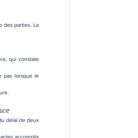
 des parties. La 
e, qui constate 
 pas lorsque le 
ure.
nce
du délai de deux 
s actes accomplis 