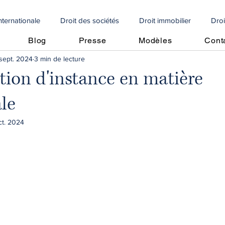
internationale
Droit des sociétés
Droit immobilier
Droi
Blog
Presse
Modèles
Cont
sept. 2024
3 min de lecture
e
Droit social
Propriété intellectuelle
Droit internationa
ion d'instance en matière
le
Articoli in italiano
🇩🇪 Artikel auf Deutsch
contrôle fiscal
ct. 2024
vrement de créances
Perte moitié capitaux propres
Perte m
cole
crédit d'impôt
droit algérien
droit immobilier
Copropriétés
droit immobilier
droit bancaire