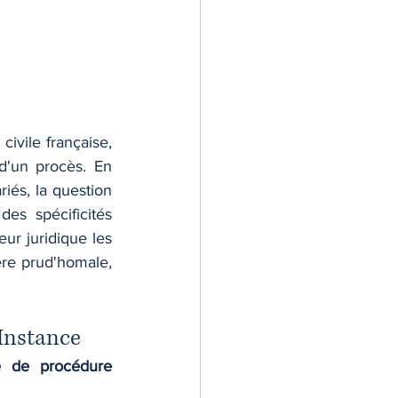
vile française, 
d'un procès. En 
iés, la question 
es spécificités 
ur juridique les 
ère prud'homale, 
'Instance
de procédure 