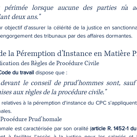
st périmée lorsque aucune des parties n'a a
ant deux ans."
bjectif d'assurer la célérité de la justice en sanctionnan
i l'engorgement des tribunaux par des affaires dormantes.
n de la Péremption d'Instance en Matière
plication des Règles de Procédure Civile
 Code du travail
 dispose que :
 devant le conseil de prud'hommes sont, sauf d
ses aux règles de la procédure civile."
ns relatives à la péremption d'instance du CPC s'appliquent
ales.
la Procédure Prud'homale
ale est caractérisée par son oralité (
article R. 1452-1 d
ant à faciliter l'accès à la justice pour les salariés et