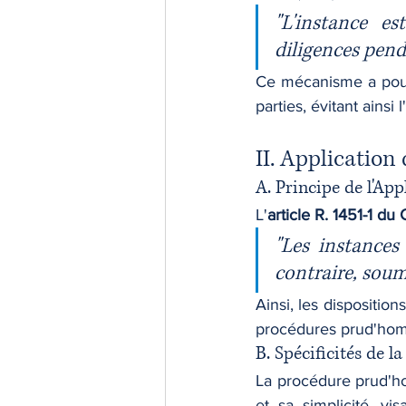
"L'instance e
diligences pend
Ce mécanisme a pour o
parties, évitant ains
II. Applicatio
A. Principe de l'Ap
L'
article R. 1451-1 du
"Les instances
contraire, soumi
Ainsi, les dispositio
procédures prud'hom
B. Spécificités de 
La procédure prud'hom
et sa simplicité, vis