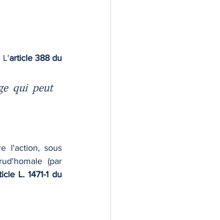
 L'
article 388 du 
ge qui peut 
 l'action, sous 
ud'homale (par 
ticle L. 1471-1 du 