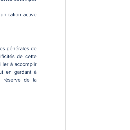
nication active 
es générales de 
ficités de cette 
iller à accomplir 
ut en gardant à 
s réserve de la 