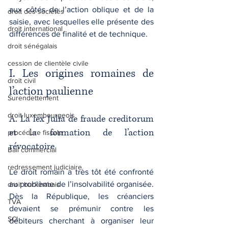
aux côtés de l’action oblique et de la 
droit des sociétés
saisie, avec lesquelles elle présente des 
droit international
différences de finalité et de technique.
droit sénégalais
cession de clientèle civile
I. Les origines romaines de 
droit civil
l’action paulienne
Surendettement
droit luxembourgeois
A. La lex Julia de fraude creditorum 
et la formation de l’action 
procédure fiscale
révocatoire
Bail commercial
redressement judiciaire
Le droit romain a très tôt été confronté 
au problème de l’insolvabilité organisée. 
droit burkinabais
Dès la République, les créanciers 
TVA
devaient se prémunir contre les 
SCI
débiteurs cherchant à organiser leur 