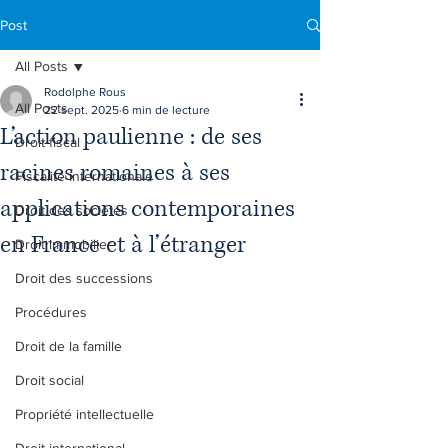
Post
All Posts
Rodolphe Rous
All Posts
22 sept. 2025
6 min de lecture
L’action paulienne : de ses
Droit fiscal
racines romaines à ses
Fiscalité internationale
applications contemporaines
Droit des sociétés
en France et à l’étranger
Droit immobilier
Droit des successions
Procédures
Droit de la famille
Droit social
Propriété intellectuelle