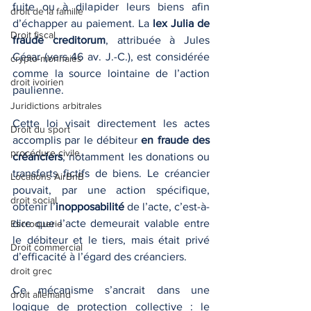
fuite ou à dilapider leurs biens afin 
droit de la famille
d’échapper au paiement. La 
lex Julia de 
Droit fiscal
fraude creditorum
, attribuée à Jules 
César (vers 46 av. J.-C.), est considérée 
crypto-monnaies
comme la source lointaine de l’action 
droit ivoirien
paulienne.
Juridictions arbitrales
Cette loi visait directement les actes 
Droit du sport
accomplis par le débiteur 
en fraude des 
procédure civile
créanciers
, notamment les donations ou 
transferts fictifs de biens. Le créancier 
Locations AirBnB
pouvait, par une action spécifique, 
droit social
obtenir l’
inopposabilité
 de l’acte, c’est-à-
dire que l’acte demeurait valable entre 
Escroquerie
le débiteur et le tiers, mais était privé 
Droit commercial
d’efficacité à l’égard des créanciers.
droit grec
Ce mécanisme s’ancrait dans une 
droit allemand
logique de protection collective : le 