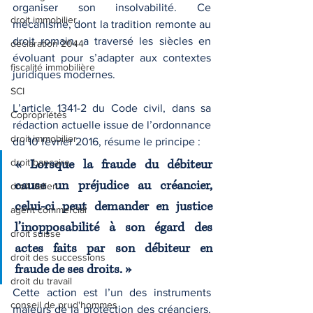
organiser son insolvabilité. Ce 
droit immobilier
mécanisme, dont la tradition remonte au 
droit romain, a traversé les siècles en 
déclaration 2044
évoluant pour s’adapter aux contextes 
fiscalité immobilière
juridiques modernes.
SCI
L’article 1341-2 du Code civil, dans sa 
Copropriétés
rédaction actuelle issue de l’ordonnance 
droit immobilier
du 10 février 2016, résume le principe :
droit bancaire
« Lorsque la fraude du débiteur 
cause un préjudice au créancier, 
droit italien
celui-ci peut demander en justice 
agent commercial
l’inopposabilité à son égard des 
droit suisse
actes faits par son débiteur en 
droit des successions
fraude de ses droits. »
droit du travail
Cette action est l’un des instruments 
conseil de prud'hommes
majeurs de la protection des créanciers, 