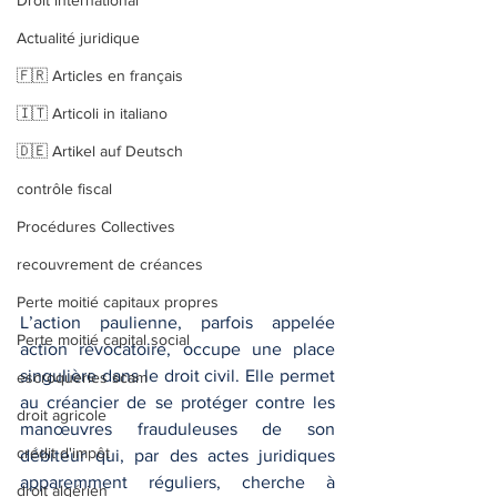
Droit international
Actualité juridique
🇫🇷 Articles en français
🇮🇹 Articoli in italiano
🇩🇪 Artikel auf Deutsch
contrôle fiscal
Procédures Collectives
recouvrement de créances
Perte moitié capitaux propres
L’action paulienne, parfois appelée 
Perte moitié capital social
action révocatoire, occupe une place 
singulière dans le droit civil. Elle permet 
escroqueries scam
au créancier de se protéger contre les 
droit agricole
manœuvres frauduleuses de son 
crédit d'impôt
débiteur qui, par des actes juridiques 
apparemment réguliers, cherche à 
droit algérien