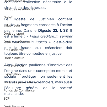
Droit marocain
confiance collective nécessaire à la 
circulation des richesses.
Droit des assurances
Dubaï
Le Digeste de Justinien contient 
plusieurs fragments consacrés à l’action 
Influenceur
paulienne. Dans le 
Digeste 22, 1, 38
, il 
Droit du sport
est affirmé : 
« Fraus creditorum semper 
Droit de la Presse
est fraudanda in iudicio »
, c’est-à-dire 
que la fraude aux créanciers doit 
droit andorran
toujours être combattue en justice.
Droit d'auteur
Ainsi, l’action paulienne s’inscrivait dès 
droit estonien
l’origine dans une conception morale et 
Expatriation
sociale : protéger non seulement les 
intérêts privés des créanciers, mais aussi 
Droit des associations
l’équilibre général de la société 
Fonds de Commerce
marchande.
SCPI
Droit Boursier