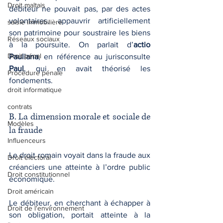
Droit maltais
débiteur ne pouvait pas, par des actes 
volontaires, appauvrir artificiellement 
saisie immobilière
son patrimoine pour soustraire les biens 
Réseaux sociaux
à la poursuite. On parlait d’
actio 
Droit pénal
Pauliana
, en référence au jurisconsulte 
Paul
, qui en avait théorisé les 
Procédure pénale
fondements.
droit informatique
contrats
B. La dimension morale et sociale de 
Modèles
la fraude
Influenceurs
Le droit romain voyait dans la fraude aux 
Droit électoral
créanciers une atteinte à l’ordre public 
Droit constitutionnel
économique. 
Droit américain
Le débiteur, en cherchant à échapper à 
Droit de l'environnement
son obligation, portait atteinte à la 