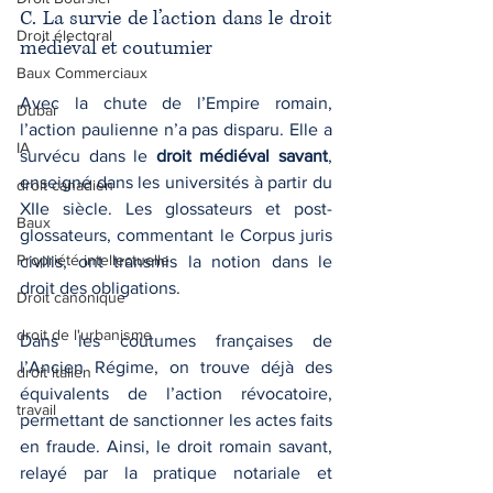
C. La survie de l’action dans le droit 
Droit électoral
médiéval et coutumier
Baux Commerciaux
Avec la chute de l’Empire romain, 
Dubaï
l’action paulienne n’a pas disparu. Elle a 
IA
survécu dans le 
droit médiéval savant
, 
enseigné dans les universités à partir du 
droit canadien
XIIe siècle. Les glossateurs et post-
Baux
glossateurs, commentant le Corpus juris 
Propriété intellectuelle
civilis, ont transmis la notion dans le 
droit des obligations.
Droit canonique
droit de l'urbanisme
Dans les coutumes françaises de 
l’Ancien Régime, on trouve déjà des 
droit italien
équivalents de l’action révocatoire, 
travail
permettant de sanctionner les actes faits 
en fraude. Ainsi, le droit romain savant, 
relayé par la pratique notariale et 