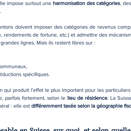
lle impose surtout une 
harmonisation des catégories
, des
.
ntons doivent imposer des catégories de revenus compara
e, rendements de fortune, etc.) et admettre des mécanisme
randes lignes. Mais ils restent libres sur :
s communaux,
éductions spécifiques.
on qui produit l’effet le plus important pour les particuliers
e, parfois fortement, selon le 
lieu de résidence
. La Suiss
ral : elle est 
différemment taxée selon la géographie fis
sable en Suisse, sur quoi, et selon quell