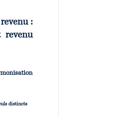
revenu : 
t revenu 
rmonisation 
uls distincts