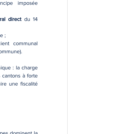
ncipe imposée 
ral direct
 du 14 
e ;
cient communal 
 commune).
ique : la charge 
 cantons à forte 
 une fiscalité 
ipes dominent la 