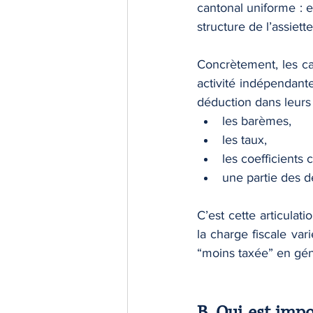
cantonal uniforme : e
structure de l’assiette
Concrètement, les ca
activité indépendant
déduction dans leurs g
les barèmes,
les taux,
les coefficient
une partie des d
C’est cette articulati
la charge fiscale vari
“moins taxée” en géné
B. Qui est impo