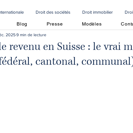
internationale
Droit des sociétés
Droit immobilier
Droi
Blog
Presse
Modèles
Cont
éc. 2025
9 min de lecture
e
Droit social
Propriété intellectuelle
Droit internationa
le revenu en Suisse : le vrai 
fédéral, cantonal, communal
Articoli in italiano
🇩🇪 Artikel auf Deutsch
contrôle fiscal
vrement de créances
Perte moitié capitaux propres
Perte m
cole
crédit d'impôt
droit algérien
droit immobilier
Copropriétés
droit immobilier
droit bancaire