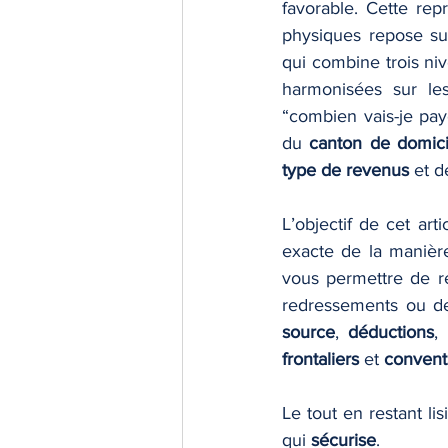
favorable. Cette rep
physiques repose sur
qui combine trois ni
harmonisées sur les
“combien vais-je pay
du 
canton de domici
type de revenus
 et d
L’objectif de cet ar
exacte de la manièr
vous permettre de rep
redressements ou de
source
, 
déductions
, 
frontaliers
 et 
conventi
Le tout en restant lis
qui 
sécurise
.