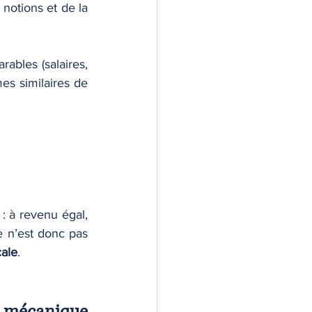
 notions et de la 
bles (salaires, 
s similaires de 
 : à revenu égal, 
e n’est donc pas 
cale
.
e mécanique 