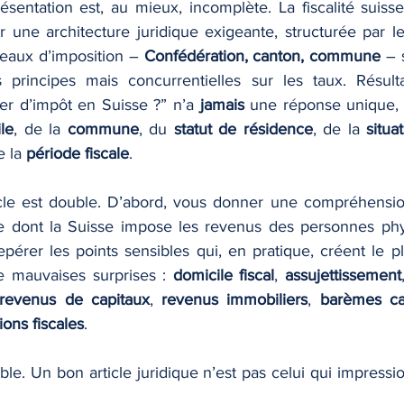
résentation est, au mieux, incomplète. La fiscalité suiss
 une architecture juridique exigeante, structurée par le 
veaux d’imposition – 
Confédération, canton, commune
 – 
 principes mais concurrentielles sur les taux. Résulta
er d’impôt en Suisse ?” n’a 
jamais
 une réponse unique, 
le
, de la 
commune
, du 
statut de résidence
, de la 
situa
e la 
période fiscale
.
ticle est double. D’abord, vous donner une compréhensio
e dont la Suisse impose les revenus des personnes phys
érer les points sensibles qui, en pratique, créent le pl
 mauvaises surprises : 
domicile fiscal
, 
assujettissement
revenus de capitaux
, 
revenus immobiliers
, 
barèmes ca
ons fiscales
.
ible. Un bon article juridique n’est pas celui qui impressio