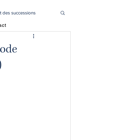
t des successions
act
l
Actualité juridique
mode
)
oitié capital social
déclaration 2044