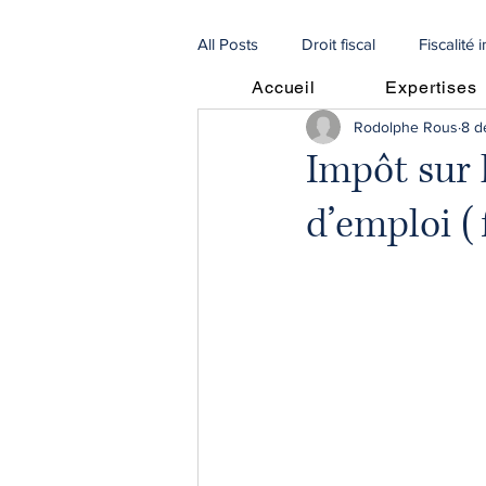
All Posts
Droit fiscal
Fiscalité 
Accueil
Expertises
Rodolphe Rous
8 d
Procédures
Droit de la famill
Impôt sur 
d’emploi (
🇫🇷 Articles en français
🇮🇹 
Procédures Collectives
recou
escroqueries scam
droit agri
fiscalité immobilière
SCI