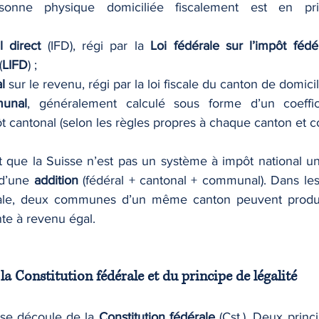
sonne physique domiciliée fiscalement est en pri
l direct
 (IFD), régi par la 
Loi fédérale sur l’impôt fédé
(
LIFD
) ;
l
 sur le revenu, régi par la loi fiscale du canton de domicil
unal
, généralement calculé sous forme d’un coeffi
ôt cantonal (selon les règles propres à chaque canton et
t que la Suisse n’est pas un système à impôt national un
 d’une 
addition
 (fédéral + cantonal + communal). Dans les
e, deux communes d’un même canton peuvent produire
te à revenu égal.
e la Constitution fédérale et du principe de légalité
sse découle de la 
Constitution fédérale
 (Cst.). Deux princ