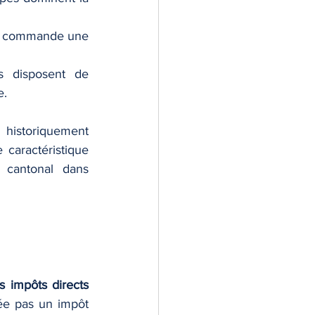
qui commande une 
s disposent de 
e.
Sur le plan technique, l’impôt fédéral direct est un impôt “fédéral”, mais historiquement 
caractéristique 
 cantonal dans 
s impôts directs 
ée pas un impôt 