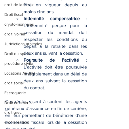
droit de la famille
être en vigueur depuis au 
moins cinq ans.
Droit fiscal
Indemnité compensatrice
 : 
crypto-monnaies
L’indemnité perçue pour la 
cessation du mandat doit 
droit ivoirien
respecter les conditions du 
Juridictions arbitrales
départ à la retraite dans les 
deux ans suivant la cessation.
Droit du sport
Poursuite de l’activité
 : 
procédure civile
L’activité doit être poursuivie 
Locations AirBnB
intégralement dans un délai de 
deux ans suivant la cessation 
droit social
du contrat.
Escroquerie
Ces règles visent à soutenir les agents 
Droit commercial
généraux d’assurance en fin de carrière, 
droit grec
en leur permettant de bénéficier d’une 
droit allemand
exonération fiscale lors de la cessation 