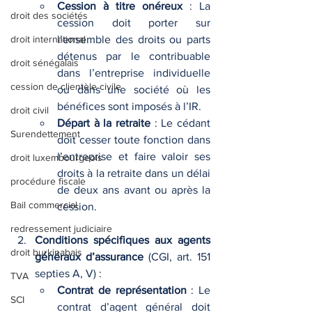
Cession à titre onéreux
 : La 
droit des sociétés
cession doit porter sur 
droit international
l’ensemble des droits ou parts 
détenus par le contribuable 
droit sénégalais
dans l’entreprise individuelle 
cession de clientèle civile
ou dans une société où les 
bénéfices sont imposés à l’IR.
droit civil
Départ à la retraite
 : Le cédant 
Surendettement
doit cesser toute fonction dans 
l’entreprise et faire valoir ses 
droit luxembourgeois
droits à la retraite dans un délai 
procédure fiscale
de deux ans avant ou après la 
Bail commercial
cession.
redressement judiciaire
Conditions spécifiques aux agents 
droit burkinabais
généraux d’assurance
 (CGI, art. 151 
septies A, V) :
TVA
Contrat de représentation
 : Le 
SCI
contrat d’agent général doit 