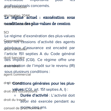
professionnels concernés.
droit immobilier
déclaration 2044
Le régime actuel : exonération sous 
conditions des plus-values de cession
fiscalité immobilière
SCI
Le régime d’exonération des plus-values 
Copropriétés
pour les cessions d’activité des agents 
généraux d’assurance est encadré par 
droit immobilier
l’article 151 septies A du Code général 
droit bancaire
des impôts (CGI). Ce régime offre une 
exonération de l’impôt sur le revenu (IR) 
droit italien
sous plusieurs conditions :
agent commercial
droit suisse
Conditions générales pour les plus-
values
 (CGI, art. 151 septies A, I) :
droit des successions
Durée d’activité
 : L’activité doit 
droit du travail
avoir été exercée pendant au 
moins cinq ans.
conseil de prud'hommes