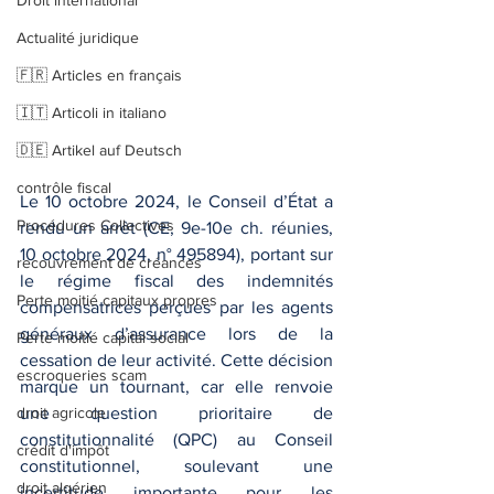
Droit international
Actualité juridique
🇫🇷 Articles en français
🇮🇹 Articoli in italiano
🇩🇪 Artikel auf Deutsch
contrôle fiscal
Le 10 octobre 2024, le Conseil d’État a 
Procédures Collectives
rendu un arrêt (CE, 9e-10e ch. réunies, 
10 octobre 2024, n° 495894), portant sur 
recouvrement de créances
le régime fiscal des indemnités 
Perte moitié capitaux propres
compensatrices perçues par les agents 
généraux d’assurance lors de la 
Perte moitié capital social
cessation de leur activité. Cette décision 
escroqueries scam
marque un tournant, car elle renvoie 
droit agricole
une question prioritaire de 
constitutionnalité (QPC) au Conseil 
crédit d'impôt
constitutionnel, soulevant une 
droit algérien
incertitude importante pour les 