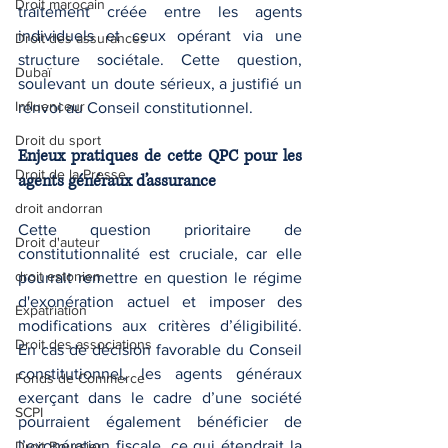
Droit marocain
traitement créée entre les agents 
individuels et ceux opérant via une 
Droit des assurances
structure sociétale. Cette question, 
Dubaï
soulevant un doute sérieux, a justifié un 
Influenceur
renvoi au Conseil constitutionnel.
Droit du sport
Enjeux pratiques de cette QPC pour les 
Droit de la Presse
agents généraux d’assurance
droit andorran
Cette question prioritaire de 
Droit d'auteur
constitutionnalité est cruciale, car elle 
droit estonien
pourrait remettre en question le régime 
d'exonération actuel et imposer des 
Expatriation
modifications aux critères d’éligibilité. 
Droit des associations
En cas de décision favorable du Conseil 
constitutionnel, les agents généraux 
Fonds de Commerce
exerçant dans le cadre d’une société 
SCPI
pourraient également bénéficier de 
l’exonération fiscale, ce qui étendrait la 
Droit Boursier