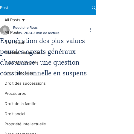
Post
All Posts
Rodolphe Rous
All Posts
2 nov. 2024
3 min de lecture
Exonération des plus-values
Droit fiscal
pour les agents généraux
Fiscalité internationale
d’assurance : une question
Droit des sociétés
constitutionnelle en suspens
Droit immobilier
Droit des successions
Procédures
Droit de la famille
Droit social
Propriété intellectuelle