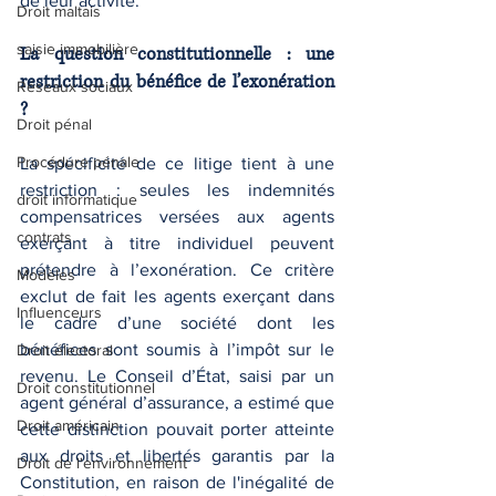
de leur activité.
Droit maltais
saisie immobilière
La question constitutionnelle : une 
restriction du bénéfice de l’exonération 
Réseaux sociaux
?
Droit pénal
Procédure pénale
La spécificité de ce litige tient à une 
restriction : seules les indemnités 
droit informatique
compensatrices versées aux agents 
contrats
exerçant à titre individuel peuvent 
prétendre à l’exonération. Ce critère 
Modèles
exclut de fait les agents exerçant dans 
Influenceurs
le cadre d’une société dont les 
bénéfices sont soumis à l’impôt sur le 
Droit électoral
revenu. Le Conseil d’État, saisi par un 
Droit constitutionnel
agent général d’assurance, a estimé que 
Droit américain
cette distinction pouvait porter atteinte 
aux droits et libertés garantis par la 
Droit de l'environnement
Constitution, en raison de l'inégalité de 