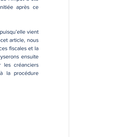
itiée après ce 
uisqu’elle vient 
et article, nous 
s fiscales et la 
lyserons ensuite 
les créanciers 
à la procédure 