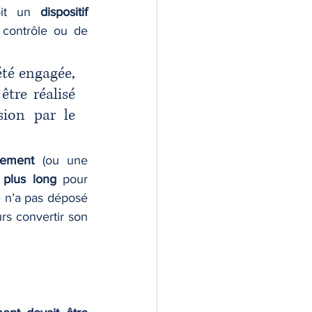
oit un 
dispositif 
 contrôle ou de 
té engagée, 
tre réalisé 
ion par le 
sement
 (ou une 
 plus long
 pour 
e n’a pas déposé 
rs convertir son 