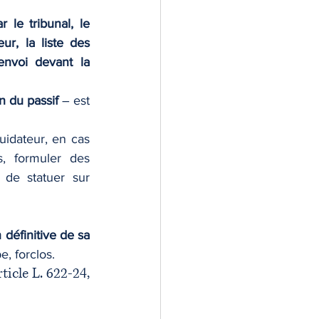
 le tribunal, le 
ur, la liste des 
nvoi devant la 
on du passif
 – est 
uidateur, en cas 
s, formuler des 
 de statuer sur 
 définitive de sa 
e, forclos.
icle L. 622-24, 