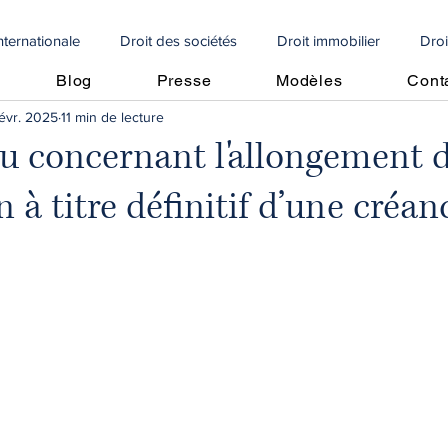
internationale
Droit des sociétés
Droit immobilier
Droi
Blog
Presse
Modèles
Cont
févr. 2025
11 min de lecture
e
Droit social
Propriété intellectuelle
Droit internationa
 concernant l'allongement d
 à titre définitif d’une créan
Articoli in italiano
🇩🇪 Artikel auf Deutsch
contrôle fiscal
vrement de créances
Perte moitié capitaux propres
Perte m
cole
crédit d'impôt
droit algérien
droit immobilier
Copropriétés
droit immobilier
droit bancaire