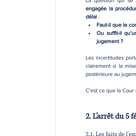
La question qui se 
engagée la procédure
délai
 :
Faut-il que le c
Ou suffit-il qu
jugement ?
Les incertitudes port
clairement si la mi
postérieure au jugem
C’est ce que la Cour 
2. L’arrêt du 5 
2.1. Les faits de l’e