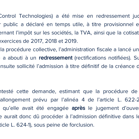
ontrol Technologies) a été mise en redressement judic
r public a déclaré en temps utile, à titre provisionnel et
rnant l’impôt sur les sociétés, la TVA, ainsi que la cotisat
exercices de 2017, 2018 et 2019.
la procédure collective, l’administration fiscale a lancé u
e a abouti à un 
redressement
 (rectifications notifiées). S
suite sollicité l’admission à titre définitif de la créance
ntesté cette demande, estimant que la procédure de re
l’allongement prévu par l’alinéa 4 de l’article L. 622
 qu’elle avait été engagée 
après
 le jugement d’ouvert
ale aurait donc dû procéder à l’admission définitive dans le
rticle L. 624-1), sous peine de forclusion.