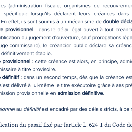
cs (administration fiscale, organismes de recouvrement
 spécifique lorsqu’ils déclarent leurs créances dans 
 En effet, ils sont soumis à un mécanisme de 
double décla
re provisionnel
 : dans le délai légal ouvert à tout créanc
blication du jugement d’ouverture, sauf prorogations léga
uge-commissaire), le créancier public déclare sa créanc
 définitivement établie.
e provisionnel
 : cette créance est alors, en principe, admis
ssaire à titre provisoire.
définitif
 : dans un second temps, dès que la créance est 
s’est délivré à lui-même le titre exécutoire grâce à ses prér
mission provisionnelle en 
admission définitive
.
sionnel
 au 
définitif
 est encadré par des délais stricts, à pei
ification du passif fixé par l’article L. 624-1 du Code