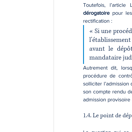
Toutefois, l’arti
dérogatoire
 pour les
rectification :
« Si une procéd
l'établissement
avant le dépô
mandataire judi
Autrement dit, lors
procédure de contrô
solliciter l’admissio
son compte rendu de f
admission provisoire 
1.4. Le point de dé