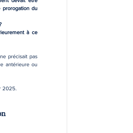
nt devait être 
 prorogation du 
?
rieurement à ce 
ne précisait pas 
e antérieure ou 
er 2025.
on