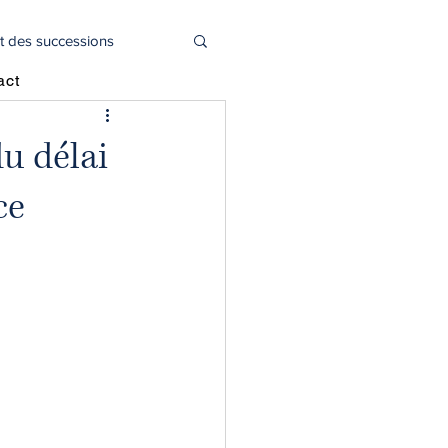
t des successions
act
l
Actualité juridique
u délai
ce
oitié capital social
déclaration 2044