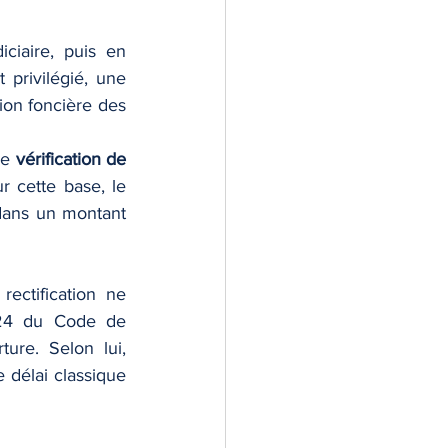
iaire, puis en 
 privilégié, une 
ion foncière des 
ne 
vérification de 
ur cette base, le 
 dans un montant 
ctification ne 
-24 du Code de 
ure. Selon lui, 
 délai classique 