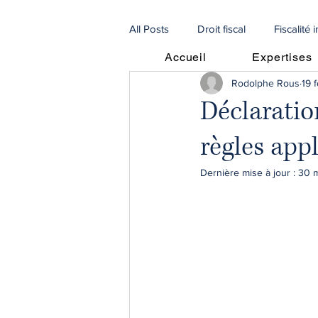
All Posts
Droit fiscal
Fiscalité 
Accueil
Expertises
Rodolphe Rous
19 
Procédures
Droit de la famill
Déclaratio
règles app
🇫🇷 Articles en français
🇮🇹 
Dernière mise à jour :
30 
Procédures Collectives
recou
escroqueries scam
droit agri
fiscalité immobilière
SCI