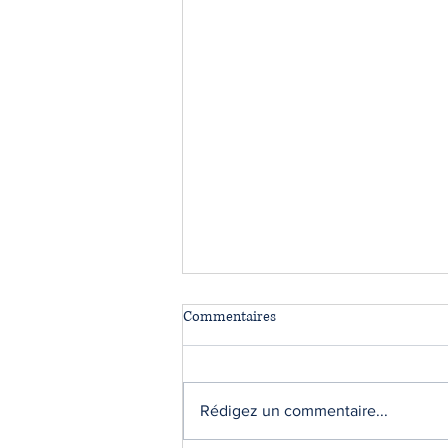
La solidarité fiscale entre époux
Commentaires
La solidarité fiscale entre époux
est un principe en droit fiscal
français selon lequel les époux
Rédigez un commentaire...
sont conjointement responsables
du paiement de l'impôt sur le