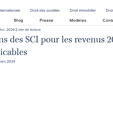
internationale
Droit des sociétés
Droit immobilier
Droi
Blog
Presse
Modèles
Cont
févr. 2024
2 min de lecture
e
Droit social
Propriété intellectuelle
Droit internationa
ns des SCI pour les revenus 2
licables
Articoli in italiano
🇩🇪 Artikel auf Deutsch
contrôle fiscal
mars 2024
vrement de créances
Perte moitié capitaux propres
Perte m
cole
crédit d'impôt
droit algérien
droit immobilier
Copropriétés
droit immobilier
droit bancaire