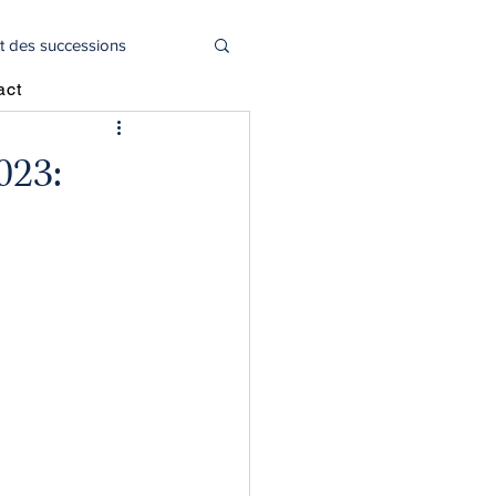
t des successions
act
l
Actualité juridique
023:
oitié capital social
déclaration 2044