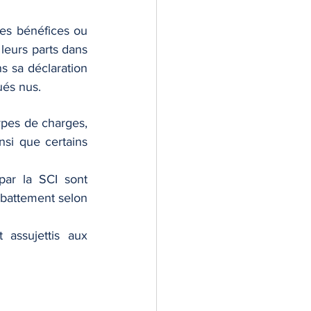
les bénéfices ou 
eurs parts dans 
s sa déclaration 
ués nus.
ypes de charges, 
nsi que certains 
ar la SCI sont 
abattement selon 
assujettis aux 