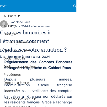
Post
All Posts
Rodolphe Rous
All Posts
22 janv. 2024
2 min de lecture
Comptes bancaires à
Droit fiscal
l'étranger: comment
Fiscalité internationale
régulariser votre situation ?
Droit des sociétés
Dernière mise à jour :
6 avr. 2024
Droit immobilier
Régularisation des Comptes Bancaires 
Droit des successions
Étrangers : L'Approche du Cabinet Rous
Procédures
Depuis plusieurs années, 
Droit de la famille
l’administration fiscale française 
intensifie sa surveillance des comptes 
Droit social
bancaires à l'étranger non déclarés par 
Propriété intellectuelle
les résidents français. Grâce à l'échange 