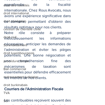
approfondie de la fiscalité 
droit des sociétés
internationale. Chez Rous Avocats, nous 
droit international
avons une expérience significative dans 
droit sénégalais
ce domaine, permettant d'obtenir des 
résultats optimaux pour nos clients.
cession de clientèle civile
Notre rôle consiste à préparer 
droit civil
méticuleusement les informations 
nécessaires, anticiper les demandes de 
Surendettement
l'administration et éviter les pièges 
droit luxembourgeois
potentiels. Une bonne négociation et 
une compréhension fine des 
procédure fiscale
mécanismes de taxation sont 
Bail commercial
essentielles pour défendre efficacement 
redressement judiciaire
les intérêts de nos clients.
droit burkinabais
Courriers de l'Administration Fiscale
TVA
Les contribuables reçoivent souvent des 
SCI