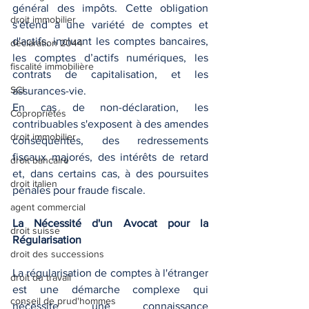
général des impôts. Cette obligation 
droit immobilier
s'étend à une variété de comptes et 
d'actifs, incluant les comptes bancaires, 
déclaration 2044
les comptes d’actifs numériques, les 
fiscalité immobilière
contrats de capitalisation, et les 
SCI
assurances-vie.
En cas de non-déclaration, les 
Copropriétés
contribuables s'exposent à des amendes 
droit immobilier
conséquentes, des redressements 
fiscaux majorés, des intérêts de retard 
droit bancaire
et, dans certains cas, à des poursuites 
droit italien
pénales pour fraude fiscale.
agent commercial
La Nécessité d'un Avocat pour la 
droit suisse
Régularisation
droit des successions
La régularisation de comptes à l'étranger 
droit du travail
est une démarche complexe qui 
conseil de prud'hommes
nécessite une connaissance 