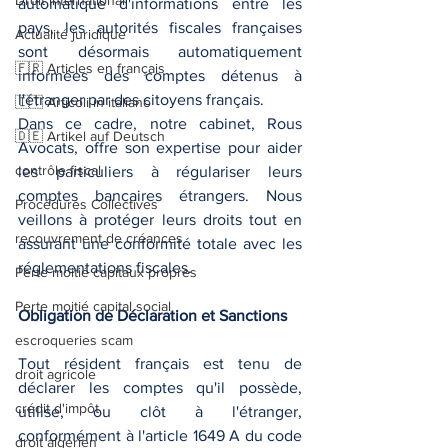
Droit international
automatique d'informations entre les 
pays, les autorités fiscales françaises 
Actualité juridique
sont désormais automatiquement 
🇫🇷 Articles en français
informées des comptes détenus à 
l'étranger par des citoyens français.
🇮🇹 Articoli in italiano
Dans ce cadre, notre cabinet, Rous 
🇩🇪 Artikel auf Deutsch
Avocats, offre son expertise pour aider 
contrôle fiscal
les particuliers à régulariser leurs 
comptes bancaires étrangers. Nous 
Procédures Collectives
veillons à protéger leurs droits tout en 
recouvrement de créances
assurant une conformité totale avec les 
réglementations fiscales.
Perte moitié capitaux propres
Perte moitié capital social
Obligation de Déclaration et Sanctions
escroqueries scam
Tout résident français est tenu de 
droit agricole
déclarer les comptes qu'il possède, 
crédit d'impôt
utilise, ou clôt à l'étranger, 
conformément à l'article 1649 A du code 
droit algérien