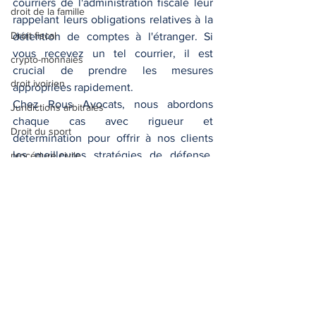
courriers de l'administration fiscale leur 
droit de la famille
rappelant leurs obligations relatives à la 
Droit fiscal
détention de comptes à l'étranger. Si 
vous recevez un tel courrier, il est 
crypto-monnaies
crucial de prendre les mesures 
droit ivoirien
appropriées rapidement.
Chez Rous Avocats, nous abordons 
Juridictions arbitrales
chaque cas avec rigueur et 
Droit du sport
détermination pour offrir à nos clients 
les meilleures stratégies de défense. 
procédure civile
Contactez-nous pour une assistance 
Locations AirBnB
juridique experte en matière de 
droit social
régularisation de comptes bancaires à 
l'étranger.
Escroquerie
Droit commercial
droit grec
droit allemand