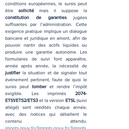
conditions européennes, le sursis peut 
être 
sollicité
 mais il suppose la 
constitution de garanties
 jugées 
suffisantes par l’administration. Cette 
exigence pratique implique un dialogue 
bancaire et juridique en amont, afin de 
pouvoir nantir des actifs liquides ou 
produire une garantie autonome. Les 
formulaires de suivi font apparaître, 
année après année, la nécessité de 
justifier
 la situation et de signaler tout 
événement pertinent, faute de quoi le 
sursis peut 
tomber
 et rendre l’impôt 
exigible. Les imprimés 
2074-
ETS1/ETS2/ETS3
 et la version 
ETSL
 (suivi 
allégé) sont réédités chaque année, 
avec des notices qui détaillent le 
contenu attendu. 
impots.gouv.fr
+
3impots.gouv.fr
+
3impots