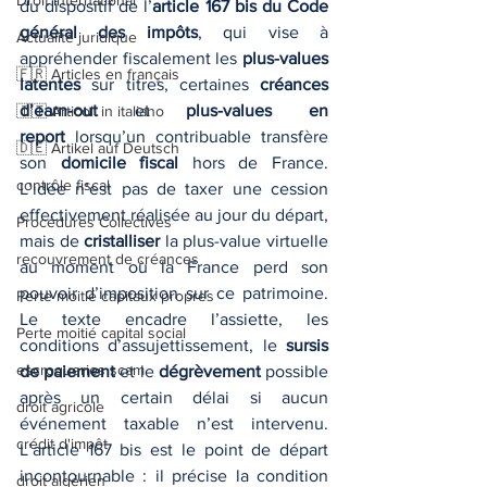
Droit international
du dispositif de l’
article 167 bis du Code 
général des impôts
, qui vise à 
Actualité juridique
appréhender fiscalement les 
plus-values 
🇫🇷 Articles en français
latentes
 sur titres, certaines 
créances 
d’earn-out
 et 
plus-values en 
🇮🇹 Articoli in italiano
report
 lorsqu’un contribuable transfère 
🇩🇪 Artikel auf Deutsch
son 
domicile fiscal
 hors de France. 
contrôle fiscal
L’idée n’est pas de taxer une cession 
effectivement réalisée au jour du départ, 
Procédures Collectives
mais de 
cristalliser
 la plus-value virtuelle 
recouvrement de créances
au moment où la France perd son 
pouvoir d’imposition sur ce patrimoine. 
Perte moitié capitaux propres
Le texte encadre l’assiette, les 
Perte moitié capital social
conditions d’assujettissement, le 
sursis 
escroqueries scam
de paiement
 et le 
dégrèvement
 possible 
après un certain délai si aucun 
droit agricole
événement taxable n’est intervenu. 
crédit d'impôt
L’article 167 bis est le point de départ 
incontournable : il précise la condition 
droit algérien