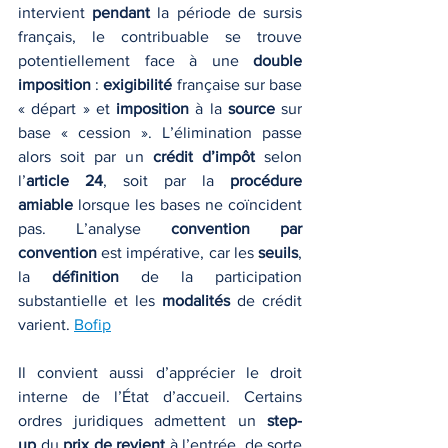
intervient 
pendant
 la période de sursis 
français, le contribuable se trouve 
potentiellement face à une 
double 
imposition
 : 
exigibilité
 française sur base 
« départ » et 
imposition
 à la 
source
 sur 
base « cession ». L’élimination passe 
alors soit par un 
crédit d’impôt
 selon 
l’
article 24
, soit par la 
procédure 
amiable
 lorsque les bases ne coïncident 
pas. L’analyse 
convention par 
convention
 est impérative, car les 
seuils
, 
la 
définition
 de la participation 
substantielle et les 
modalités
 de crédit 
varient. 
Bofip
Il convient aussi d’apprécier le droit 
interne de l’État d’accueil. Certains 
ordres juridiques admettent un 
step-
up
 du 
prix de revient
 à l’entrée, de sorte 