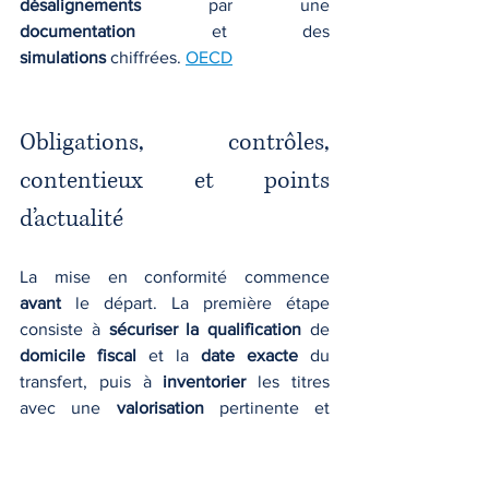
désalignements
 par une 
documentation
 et des 
simulations
 chiffrées. 
OECD
Obligations, contrôles, 
contentieux et points 
d’actualité
La mise en conformité commence 
avant
 le départ. La première étape 
consiste à 
sécuriser la qualification
 de 
domicile fiscal
 et la 
date exacte
 du 
transfert, puis à 
inventorier
 les titres 
avec une 
valorisation
 pertinente et 
datée. La seconde étape consiste à 
documenter
 l’historique fiscal des titres, 
notamment les 
reports
 et 