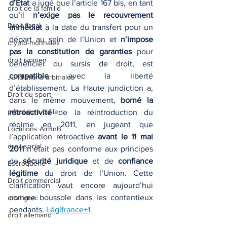
d’État
 a jugé que l’article 167 bis, en tant 
droit de la famille
qu’il 
n’exige pas le recouvrement 
Droit fiscal
immédiat
 à la date du transfert pour un 
départ au sein de l’Union et 
n’impose 
crypto-monnaies
pas la constitution de garanties
 pour 
droit ivoirien
bénéficier du sursis de droit, est 
compatible
 avec la liberté 
Juridictions arbitrales
d’établissement. La Haute juridiction a, 
Droit du sport
dans le même mouvement, 
borné la 
procédure civile
rétroactivité
 de la réintroduction du 
régime en 2011, en jugeant que 
Locations AirBnB
l’application rétroactive 
avant le 11 mai 
droit social
2011
 n’était pas conforme aux principes 
de 
sécurité juridique
 et de 
confiance 
Escroquerie
légitime
 du droit de l’Union. Cette 
Droit commercial
clarification vaut encore aujourd’hui 
comme boussole dans les contentieux 
droit grec
pendants. 
Légifrance+1
droit allemand