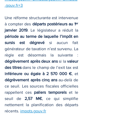
.gouv.fr
+3
Une réforme structurante est intervenue 
à compter des 
départs postérieurs au 1ᵉʳ 
janvier 2019
. Le législateur a réduit la 
période au terme de laquelle l’impôt en 
sursis est dégrevé
 si aucun fait 
générateur de taxation n’est survenu. La 
règle est désormais la suivante : 
dégrèvement après deux ans
 si la 
valeur 
des titres
 dans le champ de l’exit tax est 
inférieure ou égale à 2 570 000 €
, et 
dégrèvement après cinq ans
 au-delà de 
ce seuil. Les sources fiscales officielles 
rappellent ces 
paliers temporels
 et le 
seuil de 
2,57 M€
, ce qui simplifie 
nettement la planification des départs 
récents. 
impots.gouv.fr