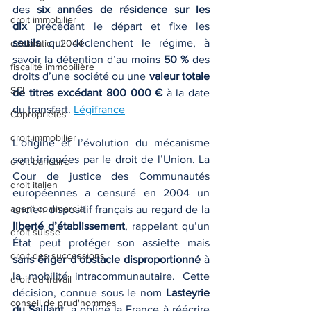
des 
six années de résidence sur les 
droit immobilier
dix
 précédant le départ et fixe les 
seuils
 qui déclenchent le régime, à 
déclaration 2044
savoir la détention d’au moins 
50 %
 des 
fiscalité immobilière
droits d’une société ou une 
valeur totale 
SCI
de titres excédant 800 000 €
 à la date 
du transfert. 
Légifrance
Copropriétés
droit immobilier
L’origine et l’évolution du mécanisme 
sont irriguées par le droit de l’Union. La 
droit bancaire
Cour de justice des Communautés 
droit italien
européennes a censuré en 2004 un 
agent commercial
ancien dispositif français au regard de la 
liberté d’établissement
, rappelant qu’un 
droit suisse
État peut protéger son assiette mais 
droit des successions
sans ériger d’obstacle disproportionné
 à 
la mobilité intracommunautaire. Cette 
droit du travail
décision, connue sous le nom 
Lasteyrie 
conseil de prud'hommes
du Saillant
, a obligé la France à réécrire 