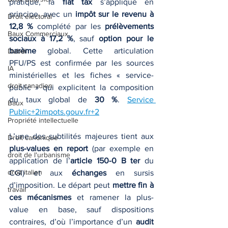
pratique, la 
flat tax
 s’applique en 
principe, avec un 
impôt sur le revenu à 
Droit électoral
12,8 %
 complété par les 
prélèvements 
Baux Commerciaux
sociaux à 17,2 %
, sauf 
option pour le 
barème
 global. Cette articulation 
Dubaï
PFU/PS est confirmée par les sources 
IA
ministérielles et les fiches « service-
droit canadien
public » qui explicitent la composition 
du taux global de 
30 %
. 
Service 
Baux
Public+2impots.gouv.fr+2
Propriété intellectuelle
L’une des subtilités majeures tient aux 
Droit canonique
plus-values en report
 (par exemple en 
droit de l'urbanisme
application de l’
article 150-0 B ter
 du 
droit italien
CGI) et aux 
échanges
 en sursis 
d’imposition. Le départ peut 
mettre fin à 
travail
ces mécanismes
 et ramener la plus-
value en base, sauf dispositions 
contraires, d’où l’importance d’un 
audit 