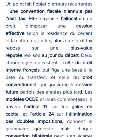
Un point fait l’objet d’erreurs récurrentes 
: 
une convention fiscale n’annule pas 
l’exit tax
. Elle organise 
l’allocation
 du 
droit d’imposer une 
cession 
effective
 selon la résidence du cédant 
et la nature des actifs, alors que l’exit tax 
repose sur une 
plus-value 
réputée
 réalisée 
au jour du départ
. Deux 
chronologies coexistent : celle du 
droit 
interne français
, qui fige une base à la 
date du transfert, et celle du 
droit 
conventionnel
, qui gouverne la 
cession 
future
 parfois des années plus tard. Les 
modèles OCDE
 et leurs commentaires, à 
travers l’
article 13
 sur les 
gains en 
capital
 et l’
article 24
 sur l’
élimination 
des doubles impositions
, donnent la 
grammaire générale, mais chaque 
convention bilatérale
 peut s’en écarter 