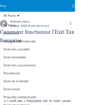
Post
All Posts
Rodolphe Rous
All Posts
15 sept. 2025
13 min de lecture
Comment fonctionne l'Exit Tax
Droit fiscal
française
Fiscalité internationale
Droit des sociétés
Droit immobilier
Droit des successions
Procédures
Droit de la famille
Droit social
Propriété intellectuelle
L’« exit tax » française est le nom usuel 