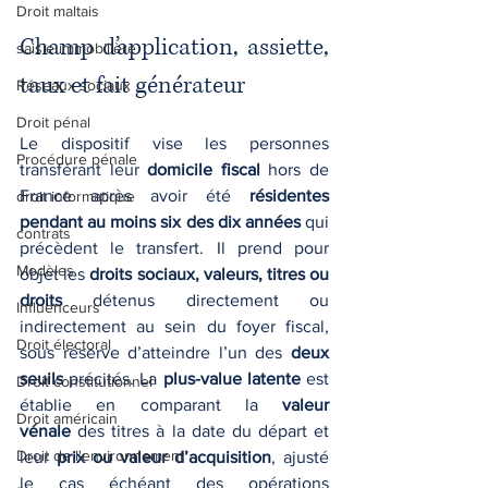
Droit maltais
Champ d’application, assiette, 
saisie immobilière
taux et fait générateur
Réseaux sociaux
Droit pénal
Le dispositif vise les personnes 
Procédure pénale
transférant leur 
domicile fiscal
 hors de 
France après avoir été 
résidentes 
droit informatique
pendant au moins six des dix années
 qui 
contrats
précèdent le transfert. Il prend pour 
Modèles
objet les 
droits sociaux, valeurs, titres ou 
droits
 détenus directement ou 
Influenceurs
indirectement au sein du foyer fiscal, 
Droit électoral
sous réserve d’atteindre l’un des 
deux 
seuils
 précités. La 
plus-value latente
 est 
Droit constitutionnel
établie en comparant la 
valeur 
Droit américain
vénale
 des titres à la date du départ et 
Droit de l'environnement
leur 
prix ou valeur d’acquisition
, ajusté 
le cas échéant des opérations 