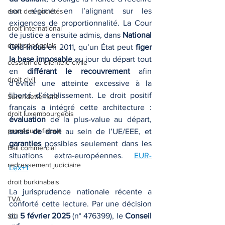
son régime en l’alignant sur les 
droit des sociétés
exigences de proportionnalité. La Cour 
droit international
de justice a ensuite admis, dans 
National 
droit sénégalais
Grid Indus
 en 2011, qu’un État peut 
figer 
la base imposable
 au jour du départ tout 
cession de clientèle civile
en 
différant le recouvrement
 afin 
droit civil
d’éviter une atteinte excessive à la 
liberté d’établissement. Le droit positif 
Surendettement
français a intégré cette architecture : 
droit luxembourgeois
évaluation
 de la plus-value au départ, 
procédure fiscale
sursis de droit
 au sein de l’UE/EEE, et 
garanties
 possibles seulement dans les 
Bail commercial
situations extra-européennes. 
EUR-
redressement judiciaire
Lex+1
droit burkinabais
La jurisprudence nationale récente a 
TVA
conforté cette lecture. Par une décision 
du 
5 février 2025
 (n° 476399), le 
Conseil 
SCI