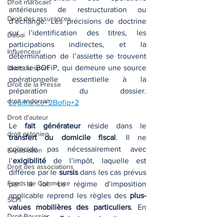
Droit marocain
antérieures de restructuration ou 
Droit des assurances
d’échange. Les précisions de doctrine 
sur l’identification des titres, les 
Dubaï
participations indirectes, et la 
Influenceur
détermination de l’assiette se trouvent 
dans le BOFiP, qui demeure une source 
Droit du sport
opérationnelle essentielle à la 
Droit de la Presse
préparation du dossier. 
droit andorran
Légifrance+2Bofip+2
Droit d'auteur
Le 
fait générateur
 réside dans le 
droit estonien
transfert du domicile fiscal
. Il ne 
coïncide pas nécessairement avec 
Expatriation
l’
exigibilité
 de l’impôt, laquelle est 
Droit des associations
différee par le 
sursis
 dans les cas prévus 
Fonds de Commerce
par la loi. Le régime d’imposition 
applicable reprend les règles des 
plus-
SCPI
values mobilières des particuliers
. En 
Droit Boursier