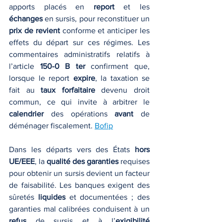
apports placés en 
report
 et les 
échanges
 en sursis, pour reconstituer un 
prix de revient
 conforme et anticiper les 
effets du départ sur ces régimes. Les 
commentaires administratifs relatifs à 
l’article 
150-0 B ter
 confirment que, 
lorsque le report 
expire
, la taxation se 
fait au 
taux forfaitaire
 devenu droit 
commun, ce qui invite à arbitrer le 
calendrier
 des opérations 
avant
 de 
déménager fiscalement. 
Bofip
Dans les départs vers des États 
hors 
UE/EEE
, la 
qualité des garanties
 requises 
pour obtenir un sursis devient un facteur 
de faisabilité. Les banques exigent des 
sûretés 
liquides
 et documentées ; des 
garanties mal calibrées conduisent à un 
refus
 de sursis et à l’
exigibilité 