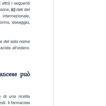
ltri) i seguenti 
sione, 
(c)
 dati del 
internazionale, 
forma, dosaggio, 
ce del solo nome 
commerciale) e di evitare abbreviazioni locali: facilita molto il lavoro del farmacista all’estero. 
ancese può 
 di una ricetta 
proveniente da un altro Stato UE se la ricetta contiene gli elementi richiesti. Il farmacista 