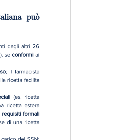
aliana può 
i dagli altri 26 
, se 
conformi
 ai 
so
; il farmacista 
 ricetta facilita 
ciali
 (es. ricetta 
ministeriale speciale, termini di 30 giorni, annotazioni obbligatorie). Una ricetta estera 
 
requisiti formali 
se di una ricetta 
a carico del SSN; 