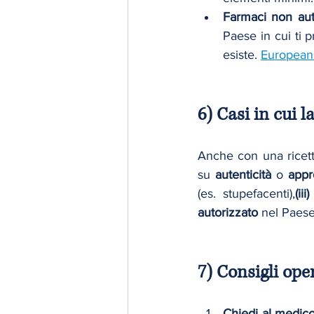
Farmaci non auto
Paese in cui ti p
esiste. 
European
6) Casi in cui 
Anche con una ricett
su 
autenticità
 o 
appr
(es. stupefacenti),
(iii)
autorizzato
 nel Paese
7) Consigli oper
Chiedi al medic