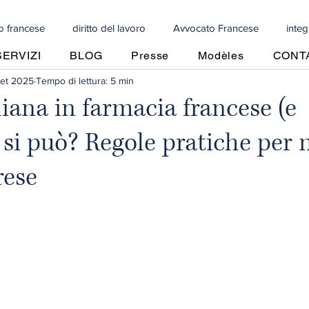
to francese
diritto del lavoro
Avvocato Francese
integ
SERVIZI
BLOG
Presse
Modèles
CONTA
set 2025
Tempo di lettura: 5 min
iale
Successioni
Agente commerciale
Diritto penale 
liana in farmacia francese (e
: si può? Regole pratiche per 
cedure concorsuali in Francia
diritto costituzionale
diritto 
rese
o penale francese
Diritto communitario
Diritto comunitario
o dello Sport
Antitrust
Diritto d'autore
Diritto commerc
za italiana
Diritto costituzionale
Proprietà industriale