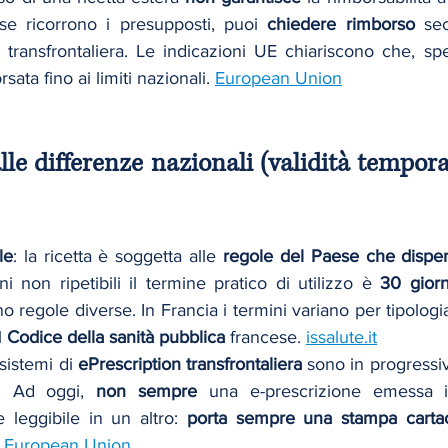
se ricorrono i presupposti, puoi 
chiedere rimborso
 se
sata fino ai limiti nazionali. 
European Union
lle differenze nazionali (validità temporal
le
: la ricetta è soggetta alle 
regole del Paese che dispe
i non ripetibili il termine pratico di utilizzo è 
30 giorn
no regole diverse. In Francia i termini variano per tipologi
 
Codice della sanità pubblica
 francese. 
issalute.it
i sistemi di 
ePrescription transfrontaliera
 sono in progressiv
E. Ad oggi, 
non sempre
 una e-prescrizione emessa 
leggibile in un altro: 
porta sempre una stampa carta
 
European Union