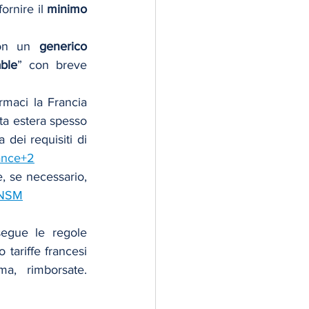
ornire il 
minimo 
con un 
generico 
able
” con breve 
rmaci la Francia 
 con specifiche formali francesi; una ricetta estera spesso 
dei requisiti di 
ance+2
e, se necessario, 
NSM
egue le regole 
 tariffe francesi 
 non sono, di norma, rimborsate. 