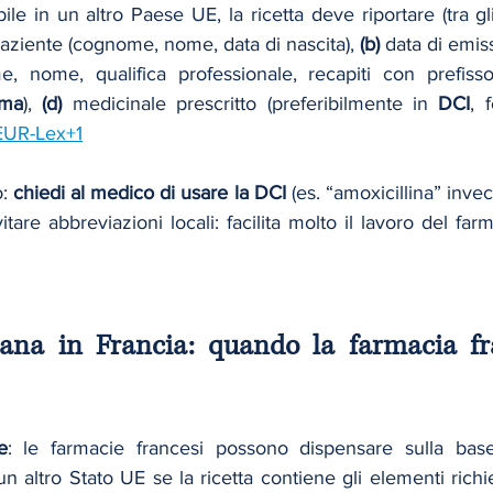
e in un altro Paese UE, la ricetta deve riportare (tra gli a
paziente (cognome, nome, data di nascita), 
(b)
 data di emis
e, nome, qualifica professionale, recapiti con prefisso 
rma
), 
(d)
 medicinale prescritto (preferibilmente in 
DCI
, 
EUR-Lex+1
: 
chiedi al medico di usare la DCI
 (es. “amoxicillina” inve
liana in Francia: quando la farmacia fr
e
: le farmacie francesi possono dispensare sulla base