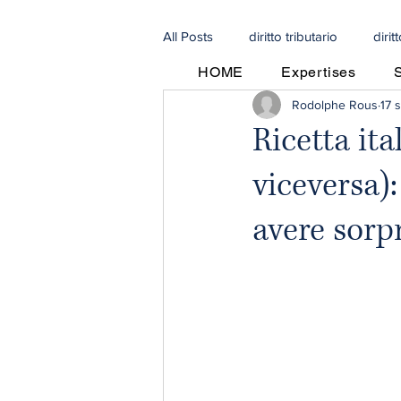
All Posts
diritto tributario
dirit
HOME
Expertises
Rodolphe Rous
17 
Patto Dutreil
agente commerc
Ricetta ita
viceversa)
recupero crediti in francia
pro
avere sorp
Investimenti in Francia
Diritt
Tutela dei consumatori
Diritt
diritto delle società
cittadinan