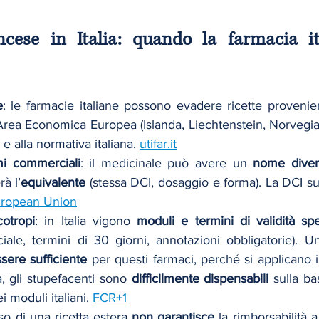
ncese in Italia: quando la farmacia it
e
: le farmacie italiane possono evadere ricette provenient
Area Economica Europea (Islanda, Liechtenstein, Norvegia)
e alla normativa italiana. 
utifar.it
mi commerciali
: il medicinale può avere un 
nome diver
rà l’
equivalente
 (stessa DCI, dosaggio e forma). La DCI sulla
ropean Union
cotropi
: in Italia vigono 
moduli e termini di validità spe
sere sufficiente
 per questi farmaci, perché si applicano i
ca, gli stupefacenti sono 
difficilmente dispensabili
 sulla ba
i moduli italiani. 
FCR+1
uso di una ricetta estera 
non garantisce
 la rimborsabilità 