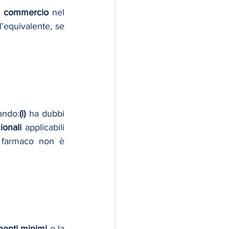
n commercio
 nel 
l’equivalente, se 
ando:
(i)
 ha dubbi 
ionali
 applicabili 
 il farmaco non è 
ementi minimi
 e la 