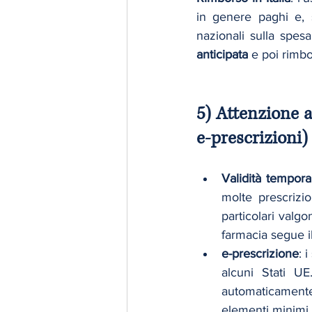
in genere paghi e, 
anticipata
 e poi rimbor
5) Attenzione a
e-prescrizioni)
Validità tempora
molte prescrizion
particolari valgo
farmacia segue il
e-prescrizione
: 
alcuni Stati U
automaticamente 
elementi minimi.