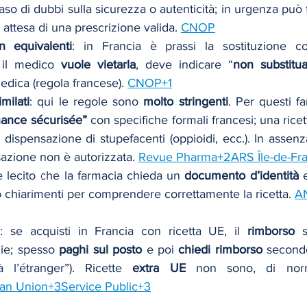
caso di dubbi sulla sicurezza o autenticità; in urgenza può f
n attesa di una prescrizione valida. 
CNOP
n equivalenti
: in Francia è prassi la sostituzione 
 il medico 
vuole vietarla
, deve indicare “
non substitu
edica (regola francese). 
CNOP+1
milati
: qui le regole sono 
molto stringenti
. Per questi fa
ance sécurisée”
 dispensazione di stupefacenti (oppioidi, ecc.). In assenza 
sazione non è autorizzata. 
Revue Pharma+2ARS Île-de-Fr
è lecito che la farmacia chieda un 
documento d’identità
 
 chiarimenti per comprendere correttamente la ricetta. 
A
a
: se acquisti in Francia con ricetta UE, il 
rimborso
 s
ie; spesso 
paghi sul posto
 e poi 
chiedi rimborso
 secondo
 l’étranger”). Ricette 
extra UE
an Union+3Service Public+3