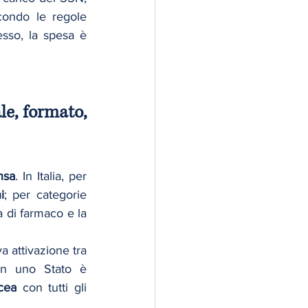
condo le regole 
nazionali sulla spesa transfrontaliera. Le indicazioni UE chiariscono che, spesso, la spesa è 
e, formato, 
nsa
. In Italia, per 
i
; per categorie 
a di farmaco e la 
a attivazione tra 
in uno Stato è 
cea
 con tutti gli 