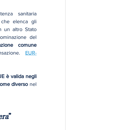
enza sanitaria 
 che elenca gli 
 un altro Stato 
nominazione del 
azione comune 
nsazione. 
EUR-
UE è valida negli 
nome diverso
 nel 
era
”