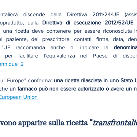
ontaliera discende dalla Direttiva 2011/24/UE (assist
soprattutto, dalla 
Direttiva di esecuzione 2012/52/UE
,
 una ricetta deve contenere per essere riconosciuta in
 paziente, del prescrittore, contatti, firma, data, de
. L’UE raccomanda anche di indicare la 
denomin
 per facilitare l’equivalenza nel Paese di dispe
tannique+2
Your Europe” conferma: 
una ricetta rilasciata in uno Stato 
che 
un farmaco può non essere autorizzato o avere un 
European Union
evono apparire sulla ricetta “
transfrontali