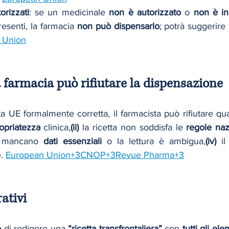
rizzati
: se un medicinale 
non è autorizzato
 o 
non è i
resenti, la farmacia 
non può dispensarlo
; potrà suggerire 
 Union
la farmacia può rifiutare la dispensazione
a UE formalmente corretta, il farmacista può rifiutare qu
opriatezza
 clinica,
(ii)
 la ricetta non soddisfa le 
regole naz
 mancano 
dati essenziali
 o la lettura è ambigua,
(iv)
. 
European Union+3CNOP+3Revue Pharma+3
ativi 
o
 di redigere una 
“ricetta transfrontaliera”
 con 
tutti gli el