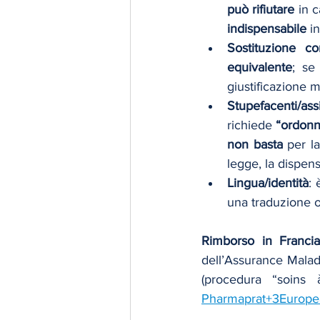
può rifiutare
 in 
indispensabile
 i
Sostituzione co
equivalente
; se
giustificazione m
Stupefacenti/assi
richiede 
“ordonn
non basta
 per la
legge, la dispen
Lingua/identità
: 
una traduzione o
Rimborso in Franci
dell’Assurance Malad
(procedura “soins à
Pharmaprat+3Europe