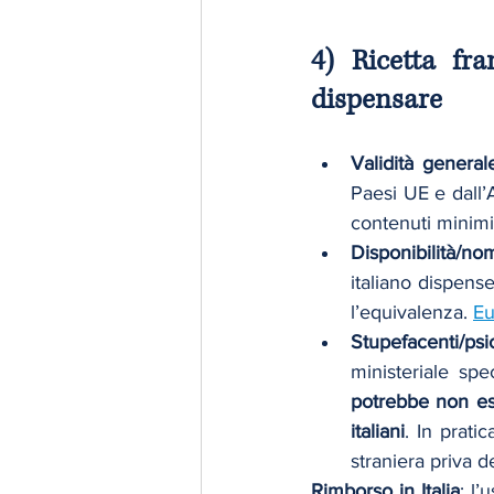
4) Ricetta fra
dispensare
Validità general
Paesi UE e dall’
contenuti minimi 
Disponibilità/no
italiano dispense
l’equivalenza. 
Eu
Stupefacenti/psi
potrebbe non es
italiani
. In prati
straniera priva de
Rimborso in Italia
: l’