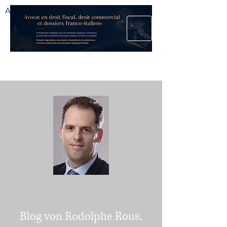
Anwaltskanzlei
Blog von Rodolphe Rous,