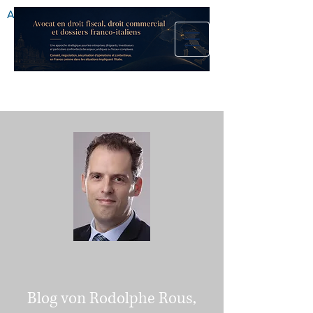
Anwaltskanzlei
Blog von Rodolphe Rous,